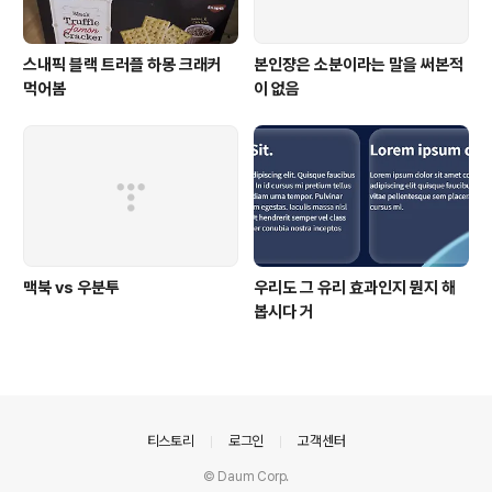
스내픽 블랙 트러플 하몽 크래커
본인쟝은 소분이라는 말을 써본적
먹어봄
이 없음
맥북 vs 우분투
우리도 그 유리 효과인지 뭔지 해
봅시다 거
의안내
티스토리
로그인
고객센터
© Daum Corp.