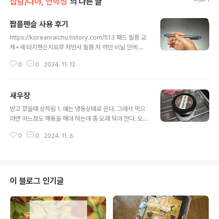
잡담/나야, 언박싱
의 다른 글
짭플펜슬 사용 후기
글 내용
https://koreanraichu.tistory.com/513 패드 필름 교
체+새 터치펜신지모루 저반사 필름 저 까만 비닐 안에 필
요한거 다 있습니다. 다만 액정필름 사면 주는 극세사는 너
0
0
2024. 11. 12.
무 작아서 개인 안경수건+액정클리너 사용중… 깔끔하게
붙어서 좋아했더니 기포 뭐여 이koreanraichu.tistory.c
om언박싱은 이쪽현재 저거 말고 사용중인 터치펜은 다이
새우장
소 터치펜, 엔프로텍트에서 준 터치펜, 와콤 뱀부 스타일러
글 내용
스 이렇게 세개인데 이 중 두개가 고무팁이다. (하나는 재질
받고 깠을때 상차림 1. 얘는 냉동상태로 온다. 그래서 먹으
이 뭔지 모르겠음...) 1. 짭플펜슬은 일반 터치펜에 비해 자
려면 어느정도 해동을 해야 하는데 좀 오래 둬야 한다. 오후
잘한 것들을 그릴 수 있다. 다만 필름을 최근에 종이질감에
에 배송받으신 분들은 냉장실에 짱박은 다음 최소한 다음
서 저반사로 갈아치웠더니 뭐 쓸때마다 딱딱거리는 소리가
0
0
2024. 11. 6.
날부터 드십시오. 2. 장… 새우가 담겨있는 간장은 맛있는
난다. 묻어나지 않는다는 단점을 치웠더니 이런 사태가..
데 그 간장 맛이 새우에 좀 덜 밴건지, 덜 녹은걸 먹어서 그
런건지 새우에서 장맛이 안느껴짐… 3. 택배기사가 던져서
스티로폼 박스가 거꾸로 되어있었는데도 내용물 멀쩡했음.
4. 본인은 새우 껍질도 먹는다. 꼬리도 먹고. 근데 머리는
이 블로그 인기글
안먹어요. 근데 새우 머리가 분리가 안돼. 이럴거면 다음부
터는 깐새우장 사고 말지. 결론: 맛이 없는 건 아닌데 재구
매 의사는 없음. 냉동으로 오니까 해동 잘 해서 드세요.