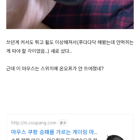
쓰던게 커서도 튀고 휠도 이상해져서(푸다다닥 해봤는데 안먹히는
게 따야 할 각이었음..) 새로 샀다..
근데 이 마우스는 스위치에 온오프가 안 쓰여졌네?
http://m.coupang.com
광고
마우스 쿠팡 승패를 가르는 게이밍 마
우스