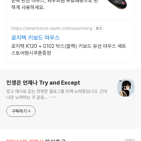
손목 편한 마우스, 와우회원 무료배송으로 편
하게 사용하세요.
https://smartstore.naver.com/ssunrising
광고
로지텍 키보드 마우스
로지텍 K120 + G102 박스(블랙) 키보드 유선 마우스 세트
스토어찜시쿠폰증정
로그 정보
인생은 언제나 Try and Except
광고 매크로 없는 청정한 블로그를 위해 노력중입니다. 근데
나만 노력하는 것 같음… ㅡㅡ
구독하기
더보기