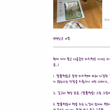
kor
언박싱은 이쪽
현재 저거 말고 사용중인 터치펜은 다이소 터
음...)
1. 짭플펜슬은 일반 터치펜에 비해 자잘한
지 않는다는 단점을 치웠더니 이런 사태가...
2. 갈고리 현상 있음. (짭플펜슬) 그림 그
3. 짭플펜슬이 펜을 쥐는 느낌이 있어서 편