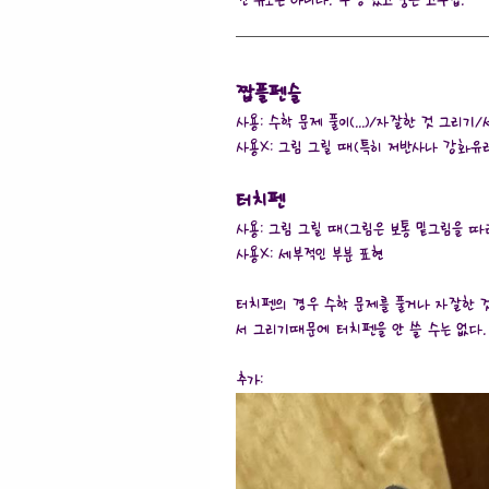
건 듀오는 아니다. 뚜껑 있고 둥근 고무팁.
짭플펜슬
사용: 수학 문제 풀이(...)/자잘한 것 그리
사용X: 그림 그릴 때(특히 저반사나 강화유리 
터치펜
사용: 그림 그릴 때(그림은 보통 밑그림을 따
사용X: 세부적인 부분 표현
터치펜의 경우 수학 문제를 풀거나 자잘한 것
서 그리기때문에 터치펜을 안 쓸 수는 없다. 
추가: