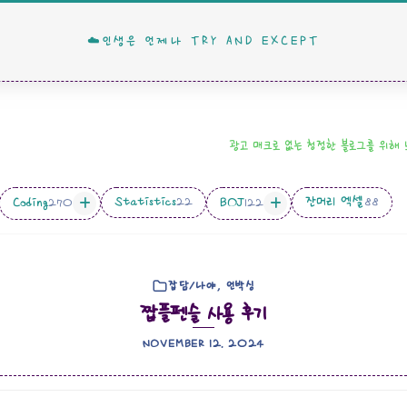
☁️인생은 언제나 TRY AND EXCEPT
광고 매크로 없는 청정한 블로그를 위해
Statistics
잔머리 엑셀
Coding
BOJ
22
88
270
122
잡담/나야, 언박싱
짭플펜슬 사용 후기
NOVEMBER 12. 2024