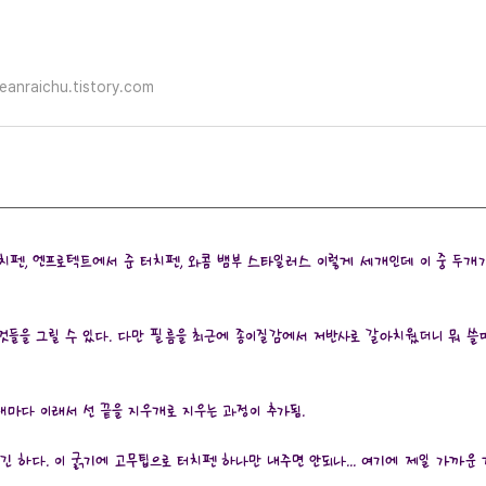
eanraichu.tistory.com
치펜, 엔프로텍트에서 준 터치펜, 와콤 뱀부 스타일러스 이렇게 세개인데 이 중 두개
 것들을 그릴 수 있다. 다만 필름을 최근에 종이질감에서 저반사로 갈아치웠더니 뭐 
릴때마다 이래서 선 끝을 지우개로 지우는 과정이 추가됨.
하긴 하다. 이 굵기에 고무팁으로 터치펜 하나만 내주면 안되나... 여기에 제일 가까운