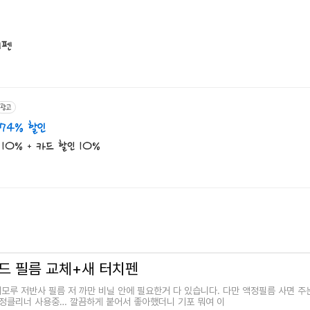
치펜
광고
74% 할인
0% + 카드 할인 10%
드 필름 교체+새 터치펜
모루 저반사 필름 저 까만 비닐 안에 필요한거 다 있습니다. 다만 액정필름 사면 
정클리너 사용중… 깔끔하게 붙어서 좋아했더니 기포 뭐여 이