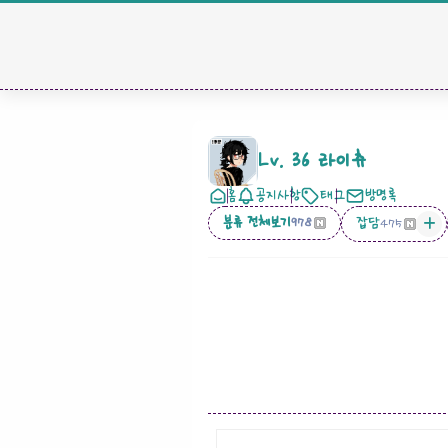
Lv. 36 라이츄
홈
공지사항
태그
방명록
분류 전체보기
잡담
978
475