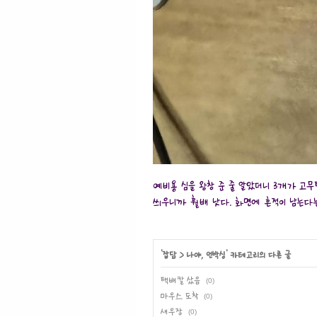
예비용 심을 왕창 준 줄 알았더니 3개가 고
씌우니까 훨배 낫다. 화면에 흔적이 남는다는
'
잡담
>
나야, 언박싱
' 카테고리의 다른 글
택배칼 샀음
(0)
마우스 도착
(0)
새우장
(0)