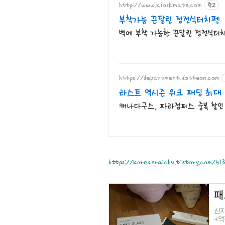
http://www.kioskmate.com
광고
부착가능 끈달린 정전식터치펜
벽에 부착 가능한 끈달린 정전식터
https://department.lotteon.com
라스트 역시즌 위크 패딩 최대 
캐나다구스, 파라점퍼스 중복 할인 1
https://koreanraichu.tistory.com/513
패
신지
+액