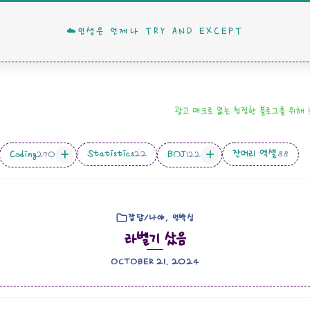
☁️인생은 언제나 TRY AND EXCEPT
광고 매크로 없는 청정한 블로그를 위해
Statistics
잔머리 엑셀
Coding
BOJ
22
88
270
122
잡담/나야, 언박싱
라벨기 샀음
OCTOBER 21. 2024