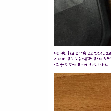
사실 이럴 용도로 또각이를 쓰고 있었음... 
에 테이프 샀던 건 좀 이쁜걸로 샀는데 접착력
지고 붙이면 떨어지고 이게 한두번이 아녀...