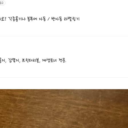
광고
요? 각종용기나 봉투에 자동 / 반자동 라벨링기
용지, 감열지, 프린터리본, 재생토너 전문.