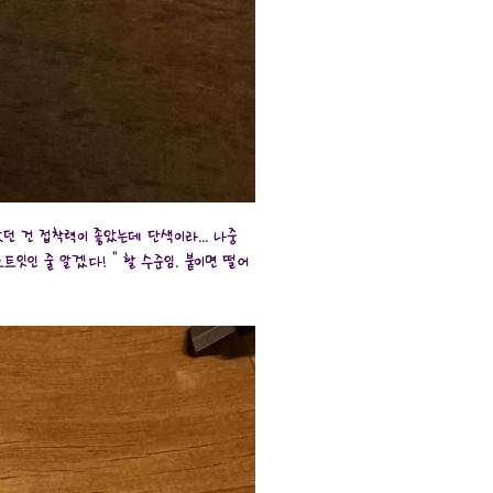
샀던 건 접착력이 좋았는데 단색이라... 나중
잇인 줄 알겠다! " 할 수준임. 붙이면 떨어