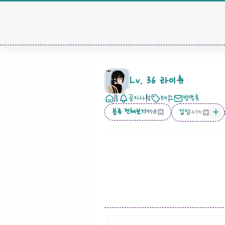
Lv. 36 라이츄
홈
공지사항
태그
방명록
분류 전체보기
잡담
978
475