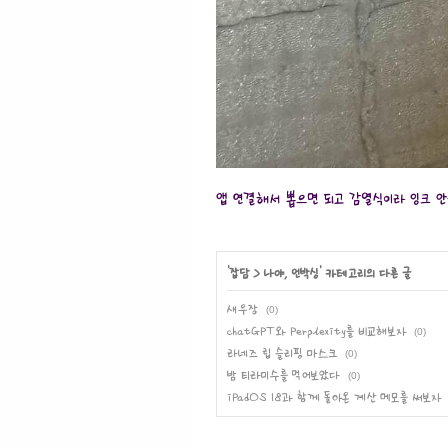
앱 연결해서 뽑으면 되고 감열식이라 잉크 안
'
잡담
>
나야, 언박싱
' 카테고리의 다른 글
새우장
(0)
chatGPT와 Perplexity를 비교해보자
(0)
라네즈 립 슬리핑 마스크
(0)
밤 티라미수를 먹어보았다
(0)
iPadOS 18과 함께 돌아온 계산 메모를 써보자