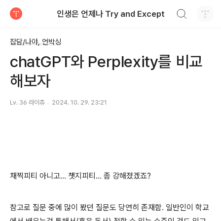
검색하기
인생은 언제나 Try and Except
티스토리
잡담/나야, 언박싱
chatGPT와 Perplexity를 비교
해보자
Lv. 36 라이츄
2024. 10. 29. 23:21
채찍피티 아니고… 챗지피티… 좀 강해졌겠죠?
참고로 질문 중에 많이 봤던 질문도 당연히 존재함. 일반인이 학교