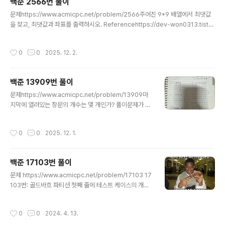
백준 2566번 풀이
조임을 잊..
글 내용
문제https://www.acmicpc.net/problem/2566주어진 9*9 배열에서 최댓값
을 찾고, 최댓값과 좌표를 출력하시오. Referencehttps://dev-won0313.tistor
y.com/entry/Python-%ED%8C%8C%EC%9D%B4%EC%8D%AC-2%E
C%B0%A8%EC%9B%90-%EB%B0%B0%EC%97%B4-%EC%A0%8
작성시간
0
0
2025. 12. 2.
4%EC%B2%B4-%EA%B0%92-%EC%A4%91-%EC%B5%9C%EB%8
C%80-%EC%B5%9C%EC%86%8C-%EA%B0%92-%EA%B5%AC%E
D%95%98%EA%B8%B0 [Python] 파이썬 2차원 배열 전체 값 중 최대, 최소
백준 13909번 풀이
값 구하기2차원 리스트 전체 값 중에서 최대, 최소 값을 구할 때 흔히 max(리스트)
글 내용
를 넣어..
문제https://www.acmicpc.net/problem/13909마
지막에 열려있는 창문의 개수는 몇 개인가? 풀이문제가 얼
탱이없어서 뇌정지 오는 것에 비하면 풀이 진짜로 별거 없
다. 수학책에서 소금물 농도 계산하던건 양반이여. 일단 이
작성시간
0
0
2025. 12. 1.
문제, 입력이 3일떄 왜 1이냐... 일단 1번이 모든 창문을 열
고 시작해서 그렇다. 2, 3까지는 다 공통적으로 1인데 2, 3
번에 해당하는 사람이 자기 창문을 닫고 땡이거든. 그 뒤로
백준 17103번 풀이
한 4, 5까지는 머릿속에서 계산이 되는데 6부터는 이제 암
글 내용
산으로 하기 빡세거든요? 그래서 내가 그려봤음.여기까지
문제 https://www.acmicpc.net/problem/17103 17
만 보고 패턴을 찾는 분도 계실텐데, 일단 소수인 창문은 한
103번: 골드바흐 파티션 첫째 줄에 테스트 케이스의 개수
번 닫고 나면 안 열린다. 합성수의 경우 약수가 홀수개면 열
T (1 ≤ T ≤ 100)가 주어진다. 각 테스트 케이스는 한 줄로
리고, 약수가 짝수개면 최종적으로 닫힌다. 그래서 ..
이루어져 있고, 정수 N은 짝수이고, 2 < N ≤ 1,000,000
작성시간
0
0
2024. 4. 13.
을 만족한다. www.acmicpc.net 주어진 짝수의 골드바