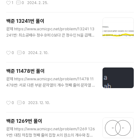
작성시간
1
0
2024. 2. 25.
활용해 풀어야 하는 문제이다. 통분은 더할라면 필요하고 약분은 기약분수 만들라면
필요하다. 그러면 뭐 갖고와야 하냐고요? # 알아두면 좋은 유클리드 호제법 def Eu
clidean(a, b): while b != 0: [a, b] = [b, a%b] return a 유클리드 호제법이요.
백준 13241번 풀이
이 문제는 투트랙으로 접근할건데 첫번째로 두 줄에 걸쳐 입력되는..
글 내용
문제 https://www.acmicpc.net/problem/13241 13
241번: 최소공배수 정수 B에 0보다 큰 정수인 N을 곱해
정수 A를 만들 수 있다면, A는 B의 배수이다. 예: 10은 5
의 배수이다 (5*2 = 10) 10은 10의 배수이다(10*1 = 1
작성시간
0
0
2024. 2. 10.
0) 6은 1의 배수이다(1*6 = 6) 20은 1, 2, 4,5,10,20의
배수이다. 다 www.acmicpc.net 1934번이랑 같은 문제
다. 두 수의 최소공배수를 출력하면 된다. 풀이 https://ko
백준 11478번 풀이
reanraichu.tistory.com/329 백준 1934번 풀이 문제
글 내용
https://www.acmicpc.net/problem/1934 1934번:
문제 https://www.acmicpc.net/problem/11478 11
최소공배수 두 자연수 A와 B에 대해서, A의 배수이면서 B
478번: 서로 다른 부분 문자열의 개수 첫째 줄에 문자열 S
의 배수인 자연수..
가 주어진다. S는 알파벳 소문자로만 이루어져 있고, 길이
는 1,000 이하이다. www.acmicpc.net 입력받은 문자
작성시간
0
0
2023. 12. 10.
열에서 서로 다른 부분 문자열이 몇 개인지 세면 된다. Ref
erence https://reo91004.tistory.com/140 [백준 /
BOJ] 11478번 서로 다른 부분 문자열의 개수 (C++, Py
백준 1269번 풀이
thon) 링크 : https://www.acmicpc.net/problem/11
글 내용
478 11478번: 서로 다른 부분 문자열의 개수 첫째 줄에
문제 https://www.acmicpc.net/problem/1269 126
문자열 S가 주어진다. S는 알파벳 소문자로만 이루어져 있
9번: 대칭 차집합 첫째 줄에 집합 A의 원소의 개수와 집합