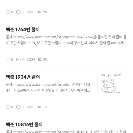
고, 길이는 1,000 이하이다. www...
B의 원소의 개수가 빈 칸을 사이에 두고 주어진다. 둘째 줄
에는 집합 A의 모든 원소가, 셋째 줄에는 집합 B의 모든 원
작성시간
0
0
2023. 10. 29.
소가 빈 칸을 사이에 두고 각각 주어 www.acmicpc.net
두 집합의 차집합들의 길이 합을 출력해보자 풀이 이거 풀
이가 투트랙인데 둘 다 맞긴 맞았다. import sys N, M =
백준 1764번 풀이
map(int, sys.stdin.readline().split()) set_x = set
글 내용
(map(int,sys.stdin.readline().split())) set_y = set
문제 https://www.acmicpc.net/problem/1764 1764번: 듣보잡 첫째 줄에 듣
(map(int,sys.stdin.readline().split())) 일단 기본 ..
도 못한 사람의 수 N, 보도 못한 사람의 수 M이 주어진다. 이어서 둘째 줄부터 N개의
줄에 걸쳐 듣도 못한 사람의 이름과, N+2째 줄부터 보도 못한 사람의 이름이 순서대
로 주어진다. www.acmicpc.net 두 집합(듣지 못함/보지 못함)의 교집합을 출력하
작성시간
0
0
2023. 10. 29.
시오 풀이 이 문제는 굉장히 심플한 문제다. 푸는 것 자체는 그런데 출력이 씁... imp
ort sys N, M = map(int, sys.stdin.readline().split()) not_heard = set() #
듣지 못한 사람 not_saw = set() # 보지 못한 사람 for _ in range(N): not_hear
백준 1934번 풀이
d.add(..
글 내용
문제 https://www.acmicpc.net/problem/1934 193
4번: 최소공배수 두 자연수 A와 B에 대해서, A의 배수이면
서 B의 배수인 자연수를 A와 B의 공배수라고 한다. 이런
공배수 중에서 가장 작은 수를 최소공배수라고 한다. 예를
작성시간
0
0
2023. 10. 19.
들어, 6과 15의 공배수는 30, 60, 90등이 있 www.acmi
cpc.net 주어진 두 수의 '최소공배수'를 출력하시오 Refe
rence https://namu.wiki/w/%EC%9C%A0%ED%8
백준 10816번 풀이
1%B4%EB%A6%AC%EB%93%9C%20%ED%9
글 내용
8%B8%EC%A0%9C%EB%B2%95 유클리드 호제법
문제 https://www.acmicpc.net/problem/10816 10816번: 숫자 카드 2 첫째