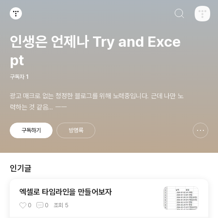
검색하기
티스토리
인생은 언제나 Try and Exce
pt
구독자
1
광고 매크로 없는 청정한 블로그를 위해 노력중입니다. 근데 나만 노
력하는 것 같음… ㅡㅡ
구독하기
방명록
신고하기 레이어
열기
인기글
엑셀로 타임라인을 만들어보자
0
0
조회
5