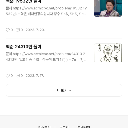
백준 19532번 풀이
풀어봅시다. 이게 보자마자는 뭔 개소린가 싶을텐데 일단 예제를 보자. 5 11..
글 내용
문제 https://www.acmicpc.net/problem/19532 19
532번: 수학은 비대면강의입니다 정수 $a$, $b$, $c$,
$d$, $e$, $f$가 공백으로 구분되어 차례대로 주어진
다. ($-999 \leq a,b,c,d,e,f \leq 999$) 문제에서 언급
작성시간
0
0
2023. 7. 20.
한 방정식을 만족하는 $\left(x,y\right)$가 유일하게 존
재하고, 이 때 $x$와 $y$가 각각 $- www.acmicpc.n
et 연립일차방정식의 해를 찾는 문제. 문제에서는 해가 존
백준 24313번 풀이
재하는 연립일차방정식을 가정한다. (그래서 이 풀이대로
글 내용
짜면 답이 없을 때 출력이 없음) 풀이 이 문제를 읽은 본인
문제 https://www.acmicpc.net/problem/24313 2
의 심정: 너는 고등학교 이과 선택하지 마라... 연립일차방
4313번: 알고리즘 수업 - 점근적 표기 1 f(n) = 7n + 7, g
정식 그거 푸는거 귀찮아서 코딩할 정도면 나중에 삼각함
(n) = n, c = 8, n0 = 1이다. f(1) = 14, c × g(1) = 8이므
수 미적분..
로 O(n) 정의를 만족하지 못한다. www.acmicpc.net 직
작성시간
0
0
2023. 7. 17.
접 가서 보십시오. 난 당최 뭔 소린지 모르겠음. Referenc
e https://everyday-image-processing.tistory.c
om/520 BOJ 24313번: 알고리즘 수업 - 점근적 표기 1
더보기
핵심 포인트 시간 복잡도 제출코드 a0, a1 = map(int, inp
ut().split()) c = int(input()) n0 = int(input()) flag = 1
for i in..
의안내
티스토리
로그인
고객센터