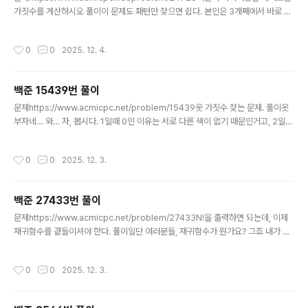
가짓수를 계산하시오 풀이이 문제도 패턴만 찾으면 쉽다. 본인은 3개째에서 바로 도
출함. N이 1일때: 2(좌, 우)N이 2일때: 4(좌-좌, 좌-우, 우-좌, 우-우)N이 3일때: 8
(좌-좌-좌, 좌-좌-우, 좌-우-좌, 좌-우-우, 우-좌-좌, 우-좌-우, 우-우-좌, 우-우-
작성시간
0
0
2025. 12. 4.
우) import sysN = int(sys.stdin.readline())print(2 ** N)그래서 이게 답임.
백준 15439번 풀이
글 내용
문제https://www.acmicpc.net/problem/15439옷 가짓수 찾는 문제. 풀이옷
부자네… 와… 자, 봅시다. 1일때 0인 이유는 서로 다른 색이 없기 때문인거고, 2일때
2인 이유는 각각 하나씩 있기 때문이다. 그럼 3은요? 옷이 검정/회색/하양 이렇게 있
다면 검정-하양, 회색/회색-검정, 하양/하양-검정, 회색 이렇게 조합이 가능한데…
작성시간
0
0
2025. 12. 3.
가능하면 국물 있는 음식 먹는 날은 흰옷 조심하십쇼. 아무리 조심해도 뭐 묻으니
께… N = int(input())print(N * (N-1))근데 답 진짜 심플하다고? 에이 첫빠따부터
빡신거 뜨면 안됨…
백준 27433번 풀이
글 내용
문제https://www.acmicpc.net/problem/27433N!을 출력하면 되는데, 이제
재귀함수를 곁들이셔야 한다. 풀이일단 여러분들, 재귀함수가 뭔가요? 그죠 내가 나
를 부르고 나를 부르고 나를 부르고 부르고 부르고 하는 게 재귀함수 아닙니까. 그걸
로 팩토리얼이 되냐고? 된다. 재귀함수 할 때 기본적으로 해 보는 두 개가 팩토리얼하
작성시간
0
0
2025. 12. 3.
고 피보나치 수열이다. 그래서 좀 해보신 분들한테는 되게 쉬운 문제다. N = int(inp
ut())# 팩도리얼을 재귀함수로 구현해보자... # n! = n * (n-1) * (n-2) * ... * 1이다.
def factorial(N): # 0! = 1 if N == 0: return 1 # 재귀함수는 내가 나를 부르는 구