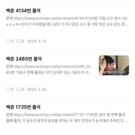
흐 파티션 개수 출력하기(인데 함정맛...) Reference htt
ps://ps.dabyeol.com/solutions/boj/17103/pytho
백준 4134번 풀이
n Problem Solving 기본에 충실한 문제 풀이 ps.daby
글 내용
eol.com https://www.acmicpc.net/board/view/8
문제 https://www.acmicpc.net/problem/4134 4134번: 다음 소수 정수 n(0
2413 글 읽기 - 파이썬) 시간 초과 관련 질문 (골드바흐 파
≤ n ≤ 4*109)가 주어졌을 때, n보다 크거나 같은 소수 중 가장 작은 소수 찾는 프로
티션) 댓글을 ..
그램을 작성하시오. www.acmicpc.net 주어진 숫자보다 같거나 큰 소수를 출력하
시오. (예: 6->7) 풀이 이 문제를 풀기 위해서는 필요한 게 하나 있다. def isprime
작성시간
0
0
2024. 3. 13.
(a): sqrt = int(a ** 0.5) if a == 1: return False for i in range(2,sqrt+1): if
a % i == 0: return False else: return True 바로 에라토스테네스의 체를 예전
에 백준 푼다고 루트 N 버전으로 코딩한게 그것. 근데 저거 저대로 쓰면 틀리..
백준 2485번 풀이
글 내용
문제 https://www.acmicpc.net/problem/2485 24
85번: 가로수 첫째 줄에는 이미 심어져 있는 가로수의 수
를 나타내는 하나의 정수 N이 주어진다(3 ≤ N ≤ 100,00
0). 둘째 줄부터 N개의 줄에는 각 줄마다 심어져 있는 가로
작성시간
0
0
2024. 2. 26.
수의 위치가 양의 정수로 주어지며, 가 www.acmicpc.n
et 간격을 일정하게 심으려면 나무가 최소 몇 개 필요한가?
Reference https://jyzinn.tistory.com/111 [Pytho
백준 1735번 풀이
n] 백준 2485번 가로수 문제 직선으로 되어있는 도로의
글 내용
한 편에 가로수가 임의의 간격으로 심어져있다. KOI 시에
문제 https://www.acmicpc.net/problem/1735 1735번: 분수 합 첫째 줄과
서는 가로수들이 모두 같은 간격이 되도록 가로수를 추가
둘째 줄에, 각 분수의 분자와 분모를 뜻하는 두 개의 자연수가 순서대로 주어진다. 입
로 심는 사업을 추진하고 있다. KOI 시에서는 예 jyzinn.ti
력되는 네 자연수는 모두 30,000 이하이다. www.acmicpc.net 분수 두 개의 합
story..
을 '기약분수'로 출력하시오 풀이 이거는 우리가 초등학생때 배웠던 약분과 통분을