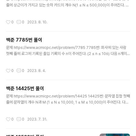
- 나무위키 손으로 계산할 때는 제수와 피제수의 값 크기를
줄에 상근이가 가지고 있는 숫자 카드의 개수 N(1 ≤ N ≤ 500,000)이 주어진다. 둘
비교해서 적절하게 배열하지만 수식이나 코드로 나타낼 때
째 줄에는 숫자 카드에 적혀있는 정수가 주어진다. 숫자 카드에 적혀있는 수는 -10,0
는 신경쓰지 않아도 되는데, ..
00,000보다 크거나 같고, 10,0 www.acmicpc.net 숫자 카드에서 특정 숫자가
작성시간
0
0
2023. 8. 10.
몇 개인지 찾아서 출력하기 Reference https://www.daleseo.com/python-c
ollections-counter/ 파이썬 collections 모듈의 Counter 사용법 Engineerin
g Blog by Dale Seo www.daleseo.com https://chancoding.tistory.co
백준 7785번 풀이
m/..
글 내용
문제 https://www.acmicpc.net/problem/7785 7785번: 회사에 있는 사람
첫째 줄에 로그에 기록된 출입 기록의 수 n이 주어진다. (2 ≤ n ≤ 106) 다음 n개의
줄에는 출입 기록이 순서대로 주어지며, 각 사람의 이름이 주어지고 "enter"나 "lea
ve"가 주어진다. "enter"인 경우는 www.acmicpc.net 로그 데이터를 바탕으로
작성시간
0
0
2023. 8. 4.
회사에 있는 사람이 누구인지 사전 역순으로 출력하기 풀이 로그 데이터는 이름이랑
상태가 있는데 상태가 enter면 출근한거고 leave면 퇴근한거다. 그니까 이걸 토대
로 현재 회사에 있는 사람을 찾으면 되는데... 아 이거 머리 터진다 그죠? 근데 머리
백준 14425번 풀이
터질 일이 1도 없음. 일단 이 문제의 카테고리가 집합인 것을 잊지 말자. i..
글 내용
문제 https://www.acmicpc.net/problem/14425 14425번: 문자열 집합 첫째
줄에 문자열의 개수 N과 M (1 ≤ N ≤ 10,000, 1 ≤ M ≤ 10,000)이 주어진다. 다음
N개의 줄에는 집합 S에 포함되어 있는 문자열들이 주어진다. 다음 M개의 줄에는 검
사해야 하는 문자열들이 주어 www.acmicpc.net 주어진 집합 안에 있는 단어가
작성시간
0
0
2023. 7. 31.
아래 집합에서 몇 개나 포함되는지를 확인하시오 풀이 솔직히 김구라짤 넣고싶다...
보자마자 눈으로 욕했기때문... 사실 이 파트 들어갔으면 해시 테이블에 대해 서술을
해야 하는데 이거는 내가 이해를 못했음... 부스트코스 복기해야되나... OTL 아무튼