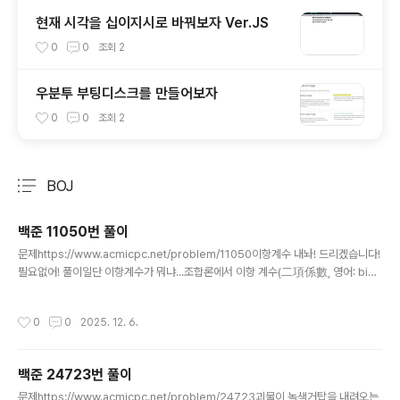
현재 시각을 십이지시로 바꿔보자 Ver.JS
0
0
조회
2
우분투 부팅디스크를 만들어보자
0
0
조회
2
BOJ
분류 전체보기
주요 글 목록
백준 11050번 풀이
글 내용
문제https://www.acmicpc.net/problem/11050이항계수 내놔! 드리겠습니다!
필요없어! 풀이일단 이항계수가 뭐냐...조합론에서 이항 계수(二項係數, 영어: bino
mial coefficient)는 이항식을 이항 정리로 전개했을 때 각 항의 계수이며, 주어진
크기의 (순서 없는) 조합의 가짓수이다. 라는데요? 그래서 이거 어케구함? 이렇게요.
작성시간
0
0
2025. 12. 6.
악 내눈! 이게머야! 선형대수학 들고왔어요? 아니 저거 조합임. 조합 원래 저렇게 쓰
는게 맞아요. 사실 이거 풀이가 투트랙이라서 팩토리얼 코딩해서 조합 쓰거나 math
불러와서 comb 쓰거나 하면 된다. 나는 둘다 해서 둘다 맞았음. 팩토리얼이요? 조
백준 24723번 풀이
합이요?# n개의 원소 중 r개를 택하는 것이 조합입니다. nCr로 표기합니다. def fa
글 내용
c..
문제https://www.acmicpc.net/problem/24723괴물이 녹색거탑을 내려오는