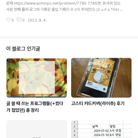
https://chancoding.tistory.com/..
문제 https://www.acmicpc.net/problem/7785 7785번: 회사에 있는
사람 첫째 줄에 로그에 기록된 출입 기록의 수 n이 주어진다. (2 ≤ n ≤ 106) 다
음 n개의 줄에는 출입 기록이 순서대로 주어지며, 각 사람의 이름이 주어지고
0
0
2023. 8. 4.
"enter"나 "leave"가 주어진다. "enter"인 경우는 www.acmicpc.net 로그
데이터를 바탕으로 회사에 있는 사람이 누구인지 사전 역순으로 출력하기 풀이
로그 데이터는 이름이랑 상태가 있는데 상태가 enter면 출근한거고 leave면
퇴근한거다. 그니까 이걸 토대로 현재 회사에 있는 사람을 찾으면 되는데... 아
이거 머리 터진다 그죠? 근데 머리 터질 일이 1도 없음. 일단 이 문제의 카테고리
이 블로그 인기글
가 집합인 것을 잊지 말자. i..
글 쓸 때 쓰는 프로그램들(+썼다
고스티 카드커버(라이츄) 후기
가 접었던) 총 정리