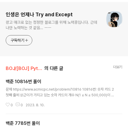
로그 정보
인생은 언제나 Try and Except
광고 매크로 없는 청정한 블로그를 위해 노력중입니다. 근데
나만 노력하는 것 같음… ㅡㅡ
구독하기
더보기
BOJ/[BOJ] Python
의 다른 글
백준 10816번 풀이
글 내용
문제 https://www.acmicpc.net/problem/10816 10816번: 숫자 카드 2
첫째 줄에 상근이가 가지고 있는 숫자 카드의 개수 N(1 ≤ N ≤ 500,000)이 주
어진다. 둘째 줄에는 숫자 카드에 적혀있는 정수가 주어진다. 숫자 카드에 적혀
0
0
2023. 8. 10.
있는 수는 -10,000,000보다 크거나 같고, 10,0 www.acmicpc.net 숫자 카
드에서 특정 숫자가 몇 개인지 찾아서 출력하기 Reference https://www.da
leseo.com/python-collections-counter/ 파이썬 collections 모듈의
백준 7785번 풀이
Counter 사용법 Engineering Blog by Dale Seo www.daleseo.com
글 내용