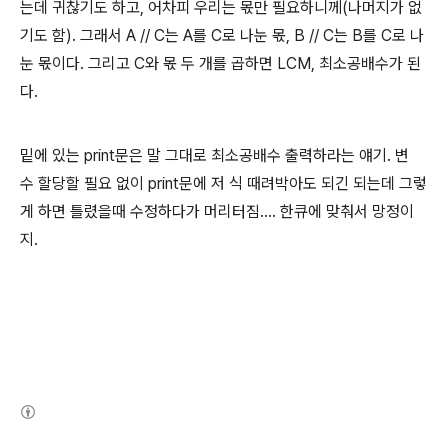
는데 귀찮기도 하고, 어차피 우리는 몫만 필요하니께(나머지가 없
기도 함). 그래서 A // C는 A를 C로 나눈 몫, B // C는 B를 C로 나
눈 몫이다. 그리고 C와 몫 두 개를 곱하면 LCM, 최소공배수가 된
다.
밑에 있는 print문은 말 그대로 최소공배수 출력하라는 얘기. 변
수 할당할 필요 없이 print문에 저 식 때려박아도 되긴 되는데 그렇
게 하면 틀렸을때 수정하다가 머리터짐.... 한큐에 맞춰서 망정이
지.
(새창열림)