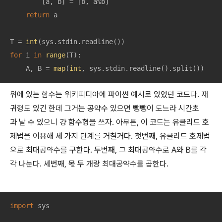
        [a, b] = [b, a%b]

return
 a

T = 
int
for
 i 
in
range
(T):

    A, B = 
map
(
int
, sys.stdin.readline().split())
위에 있는 함수는 위키피디아에 파이썬 예시로 있었던 코드다. 재
귀형도 있긴 한데 그거는 공약수 있으면 뺑뺑이 도느라 시간초
과 날 수 있으니 걍 함수형을 쓰자. 아무튼, 이 코드는 유클리드 호
제법을 이용해 세 가지 단계를 거칠거다. 첫번째, 유클리드 호제법
으로 최대공약수를 구한다. 두번째, 그 최대공약수로 A와 B를 각
각 나눈다. 세번째, 몫 두 개랑 최대공약수를 곱한다.
import
 sys
