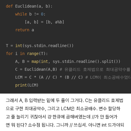
def
Euclidean
(
a, b
):
while
 b != 
0
:

        [a, b] = [b, a%b]

return
 a

T = 
int
for
 i 
in
range
(T):

    A, B = 
map
(
int
, sys.stdin.readline().split())

    C = Euclidean(A,B) 
# 유클리드 호제법으로 최대공약수를
    LCM = C * (A // C) * (B // C) 
# LCM이 최소공배수였
print
(LCM)
그래서 A, B 입력받는 밑에 두 줄이 그거다. C는 유클리드 호제법
으로 구한 최대공약수, 그리고 LCM은 최소공배수. 변수 할당하
고 줄 늘리기 귀찮아서 걍 한큐에 곱해버였는데 //가 안 들어가
면 뭐 된다? 소수점 됩니다. 그니까 // 쓰십셔. 아니면 int 드가야되