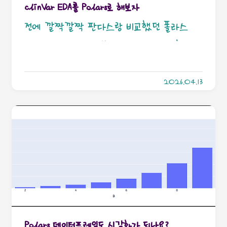
clinVar EDA를 Polars로 해보자
전에 깔짝깔짝 판다스랑 비교했던 폴라스
로… EDA가 될지 해봤다. 그래서 전에 했던거
랑 내용은 같은데, 비교하는 툴이 달라지는겁니
2026.04.13
다. 이거 아마 포폴에도 폴라스 플롯틀리로 올라
갈듯함. 근데 새로 나온건 알겠어, 이걸 써봐야
해? 네카라쿠배의 배에서 쓴답니다. 전처리는
이전 과정이랑 비슷하니까 그룹바이랑 필터 위
주로 ㄱㄱ합시다.clinvar_df =
pl.read_csv('data/clinvar_20260404.csv',
infer_schema_length=0)얘는 판다스에서
붙는 메모리 관련 옵션이 아예 안 붙는다. 근데
Polars 데이터프레임도 시각화가 되나요?