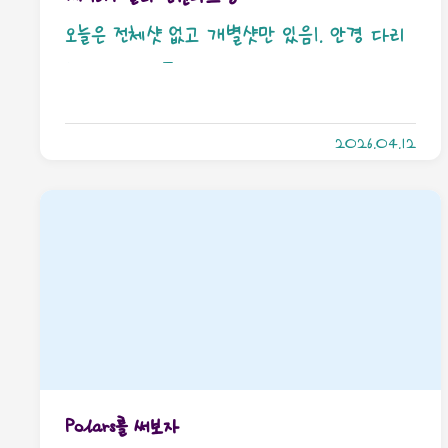
오늘은 전체샷 없고 개별샷만 있음1. 안경 다리
실리콘이게 보통 언제 바꾸냐면 쟤가 미끼덕거
리면 바꾸거든요? 근데 생각보다 주기가 짧
2026.04.12
아… 그래서 생각보다 자주삽니다… 2. 이어폰
파우치본인 스위치용 이어폰이 따로 있음. 그거 보
관하려고 산건데 크기는 음… 얼마전에 산 이브
이 키캡키링은 들어갈 정도? 생각보다 좀 작음.
그리고 이거 한손으로 입구 열기가 좀 힘듭디
다… 3대 500까지는 안 쳐도 되는데 힘 좀
줘야 열림. 3. 피젯토이저렇게 말려있는걸 돌돌
돌 풀면서 놀면 되는 대단히 심플한 장난감인데
Polars를 써보자