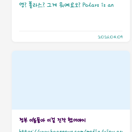
좀 뻑뻑함. 갖고 놀면서 길들여놔야겠음. 이거
엥? 폴라스? 그게 뭐예요오? Polars is an
풀면 어떻게 되냐고요? 요래됨. 4. 노트그냥 노
open-source library for data
트다. 나중에 취업하면 업무일지 하려고 산건
manipulation, known for being one of
데… 그래요 일단 취업을 해야겠지만… 아무
2026.04.09
the fastest data processing solutions
튼. 아빠가 탐내고있음…
on a single machine. It features a
well-structured, typed API that is
both expressive and easy to use. 뭐라는겨
싶겠지만 폴라스는 판다스 비슷한 일을 한다.
데이터프레임을 만들거나 불러오거나 하는 모든
일들이 가능한데 일단 읽는 속도가 판다스보다
20배 빨랐음. 뭐 메모리 어쩌고 하던데 나는
정부 이놈들아 이걸 진작 했어야지
컴퓨터 아키텍쳐까지는 잘 모르니까 패스하
https://www.boannews.com/media/view.asp?