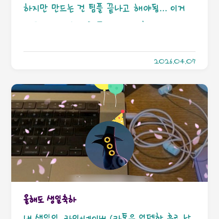
px # 프로젝트 이런거 아니니까 걍 얘 부를게여
하지만 만드는 건 팀플 끝나고 해야됨… 이거
위에서부터 순서대로 폴라스, Matplotlib,
만들려면 방 하나를 통으로 써야 합니다.
씨본, Plotly임다. 불러오십쇼. pyarrow는 불러
올 필요 없고 설치만 하..
2026.04.07
올해도 생일축하
내 생일임. 라인+네이버 (카톡은 업뎃한 후로 남