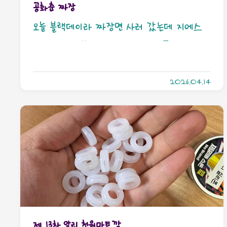
공화춘 짜장
오늘 블랙데이라 짜장면 사러 갔는데 지에스
에 있어서 사봤음. 1. 짜파게티나 풀무원 대파
짜장... 백짜장도 먹어봤는데 얘는 짜장'라
2026.04.14
면'이아니라 중국집 짜장면 맛이 남. 2. 건더기
스프는 따로 없고 풍미유랑 짜장소스만 들어있
음. 건더기는 짜장소스 안에 따로 있는데요...
근데... 건더기좀 더 줘라... 이게 뭐냐... 3. 이거
5개들이 묶음으로 나왔으면 하나 사왔을 것 같
음.
제 13차 알리 천원마트깡