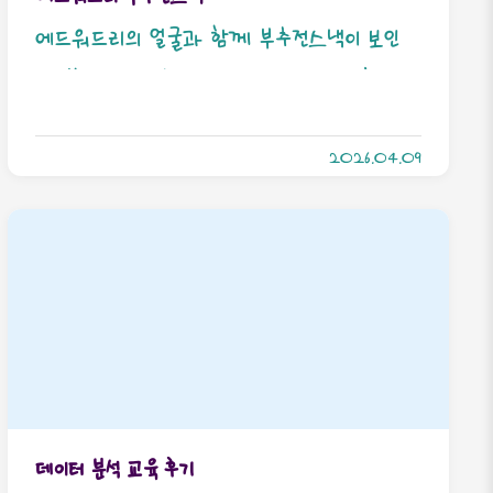
에드워드리의 얼굴과 함께 부추전스낵이 보인
다. 봉지가 수상하게 빵빵해보이지만 상한건
아니다. 아니어야됨. 한봉지 다 비웠단말이야…
2026.04.09
과자봉지 안에 뭐가 들어있어서 꺼내봤더니 소
스였다.유얼 까까 이즈 히얼 1. 김치전스낵 대
비 기름진 느낌은 없었음. 맛은 부추전인데 부추
가 좀 넉넉하게 들어간 부추전맛… 봉지 까자마
자 부추전 향이 올라옴. 2. 저 디핑소스는 전 찍
어먹는 간장맛인데 미묘하게 점도가 추가된 느
낌임. 물엿이나 올리고당을 넣었나…?3. 스낵이
얇고 디핑 찍어먹으면 맛있긴 한데… 디핑 없어
데이터 분석 교육 후기