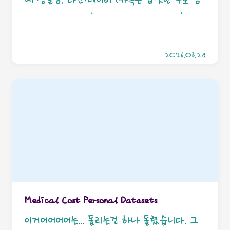
의 생일만 주구장창 알려주지 내 생일은 축하
안해줌) 망각전야(Morimens) 라몬나는 플레이
2026.03.28
어(수호자)와 처음부터 함께하는 캐릭터입니다
밑에껀 아마도 타비? 신월동행 이건... 상상도 못
했군... 닌텐도 투데이(주로 쓰는 테마가 동숲 마
리오 피크민) 현실 케이크 +친구의 기프티콘++부
모님의 용돈동물의 숲(친한 주민 하나가 파티 열
어줌+K.K.의 특별공연) 참고로 생일에 오는 K.K.는
그대의 생일만 부릅니다 노래 부르는 동안 주민
들(+NPC)의 축하 메시지도 나옴 바이올렛 레전
Medical Cost Personal Datasets
드ZA 실드 브라이트 다이아몬드(포켓몬센터 이
이거어어어어는... 돌리는건 하나 돌렸습니다. 그