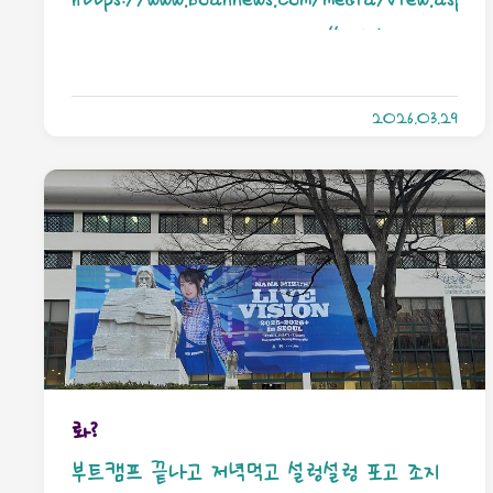
고... 판다스랑 좀 다른 부분이 있다는 건 유념하
idx=142897&skind=6 [단독] “설치형 보안
십쇼.im..
SW 다 빼!”... 정부 지시에 여의도 금융권 ‘패
2026.03.29
닉’범부처 차원의 정보보호 종합대책의 일환으로
금융권 설치형 보안 소프트웨어 강제 폐지가
급물살을 타며 대격변이 예고됐다. 정부는 글로
벌 스탠더드에 맞춘 근본적 체질 개선을 강력
히 요구www.boannews.com내가 시중 은행 관
해서 얼탱이없는게 두가지 있는데 하나는 인터
넷뱅킹 잠금 관련이고 다른 하나가 저거임. 왜
여러분들 은행에 볼일 보러 갈때 veraport나
롸?
엔프로텍트같은 거 깔라고 하죠? 그걸 다 빼
부트캠프 끝나고 저녁먹고 설렁설렁 포고 조지