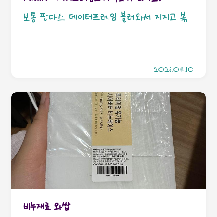
뭔가 붙어있지 않냐고? 걍 열면 Original
보통 판다스 데이터프레임 불러와서 지지고 볶
error: invalid primitive value found
고 뭐 해요? 그래프 그리죠. 표로 정리해서 보
during CSV parsing 에러 뜨니까 걍 다 읽
여주는것보다 그래프 딱 만들어서 도표 딱 보여
고 판별하셈 한..
2026.04.10
주면 기깔나쟎아요? 그겁니다. 그리고 우리가
제일 많이 쓰는 맷플롭이나 씨본(+Plotly)에서
도 폴라스를 받아줄지 궁금해서 해봤습니다. 이
번에 써 볼 데이터프레임은 파일 불러온거 하나
(켐플) 있고, 직접 만든거 하나 있습니
다.import polars as plimport
matplotlib.pyplot as pltimport
seaborn as snsimport plotly.express as
비누재료 와쌉