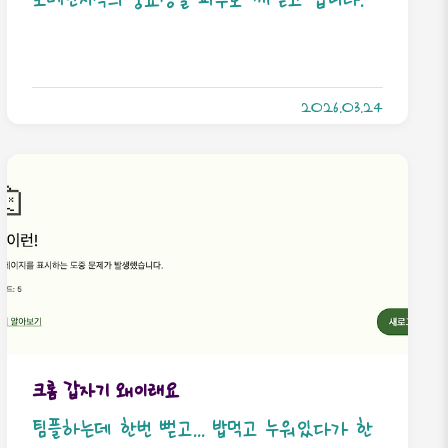
름. 3. 팀플이… 음… 일단 내가 만났던 분들은
그리고 사람에게는 저마다 적성이 있다는 사실
다 좋은 분들이긴 했음. 근데 그거랑 별개로 팀
도.
플 진행하면서 세부적인 스타일은 좀 안 맞을
2026.03.24
수 있음. 4. 팀플..
크롬 갑자기 왜이래요
팀플하는데 한번 뻗고... 밥먹고 누워있다가 한