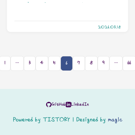
벤트 없음)
럼 왜함? 그 옵튜나인가 뭔가 하는 거 써보려고
했음.Optuna파이썬 라이브러리인데, 하이퍼
2026.03.18
파라미터 튜닝할때 쓴다. 모델 학습 전 사용자
가 직접 설정하는 외부 구성 변수를 하이퍼파라
미터라고 하는데, 이걸 사람이 수동으로 일일이
조정해가면서 어느 조건에서 내 모델을 뽕을
1
···
3
4
5
7
8
9
···
66
6
잘 뽑을지를 고민...하면서 일일이 하다 보면 할
것도 많고 파라미터 하나하나 일일이 손대가면
서 찾기도 힘들잖아요? 그 노가다를 알아서 해
GitHub
LinkedIn
주는게 옵튜나입니다. 모델 바이 모델이라 함수
Powered by TISTORY | Designed by
mag1c
에 집어넣는 게 다른데, 아무튼 이거 이거 이거
해줘 하면 지 알아서 음 이렇군 하면서 오케이