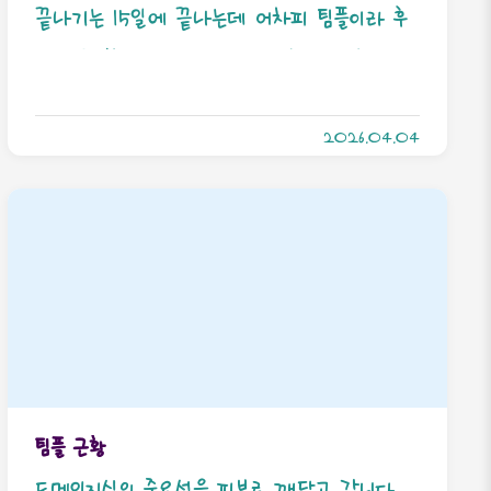
도 먹을만은 해요… 4. 해물파전 스낵도 만들어
끝나기는 15일에 끝나는데 어차피 팀플이라 후
주셈!
기 지금 씁니다. 그리고 미리 말하는데 본인 원
래 장단점 가감없이 쓰는 스타일임. 물론 돌려말
2026.04.04
하거나 할 수는 있지만.1. 당신이 파이썬을 몰라
도 상관 없다. 개뉴비여도 배울 의지만 있다면
추천한다. 이건 파이썬 n회차들이 갑갑해할 정
도로 상세하게 나간다. 본인은 고인물까지는 아
니지만 파이썬 n회차라 초반에 좀 답답한 부분
이 있었음. 2. 팀플이 세 번 있고 팀을 우리가
짜는 게 아니라 저쪽에서 짜준다. 그리고 애초
에 대면교육이 아니기때문에 친밀도 이벤트따
팀플 근황
위 없음. 그래서 나 아직도 우리 회고팀 얼굴 모
도메인지식의 중요성을 피부로 깨닫고 갑니다.