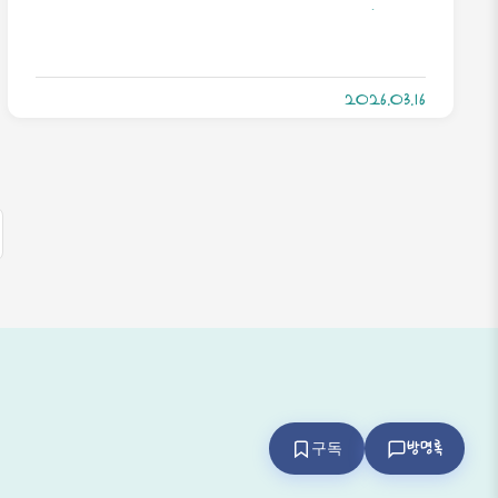
번 더뻗고... 대체 뭐가 문제인지 모르겠습니다
이거... 리눅스에서 뻗은거면 아 애가 갈때가
2026.03.16
됐구나...라고 할 수나 있지, 얘는 맥북이예요
지금...
방명록
구독