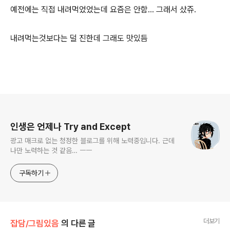
예전에는 직접 내려먹었었는데 요즘은 안함… 그래서 샀쥬.
내려먹는것보다는 덜 진한데 그래도 맛있듬
로그 정보
인생은 언제나 Try and Except
광고 매크로 없는 청정한 블로그를 위해 노력중입니다. 근데
나만 노력하는 것 같음… ㅡㅡ
구독하기
더보기
잡담/그림있음
의 다른 글