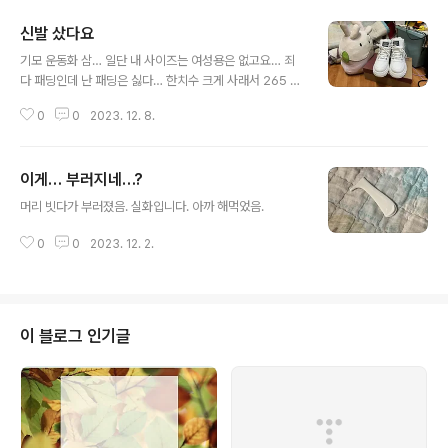
신발 샀다요
글 내용
기모 운동화 삼… 일단 내 사이즈는 여성용은 없고요… 죄
다 패딩인데 난 패딩은 싫다… 한치수 크게 사래서 265 샀
음.
0
0
2023. 12. 8.
이게… 부러지네…?
글 내용
머리 빗다가 부러졌음. 실화입니다. 아까 해먹었음.
0
0
2023. 12. 2.
이 블로그 인기글