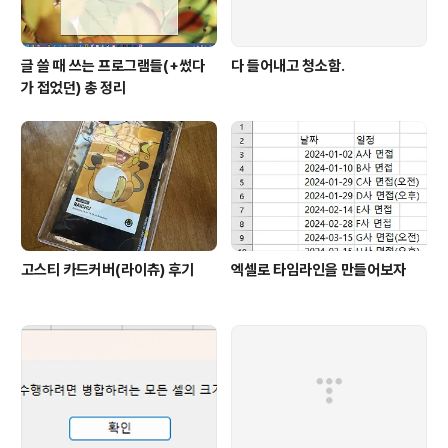
글 쓸 때 쓰는 프로그램들(+썼다
다 들어내고 청소함.
가 접었던) 총 정리
고스티 카드커버(라이츄) 후기
엑셀로 타임라인을 만들어보자