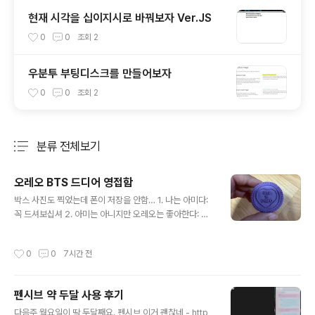
현재 시각을 십이지시로 바꿔보자 Ver.JS
0
0
조회
2
우분투 부팅디스크를 만들어보자
0
0
조회
2
분류 전체보기
주요 글 목록
오레오 BTS 드디어 영접함
글 내용
박스 사진도 찍었는데 폰이 저장을 안함… 1. 나는 아미다:
꼭 드셔보십셔 2. 아미는 아니지만 오레오는 좋아한다: 먹
어보십셔 3. 오레오 본연의 맛을 좋아한다: 본연의 맛이랑
은 거리가 좀 있음 4. 저 이거 쿠키앤크림 할건데: 오리지날
작성시간
0
0
7시간 전
사세요 이걸로 쿠키앤크림 하는거 아냐 5. 호떡맛이 궁금
하다: 겨울까지 존버한 다음 호떡을 사먹으세요 6. 얘가 뭔
맛인지 궁금하다: 먹어보십셔
펜시브 약 두달 사용 후기
글 내용
다음주 월요일이 딱 두달째요. 펜시브 이거 괜찮네 - http