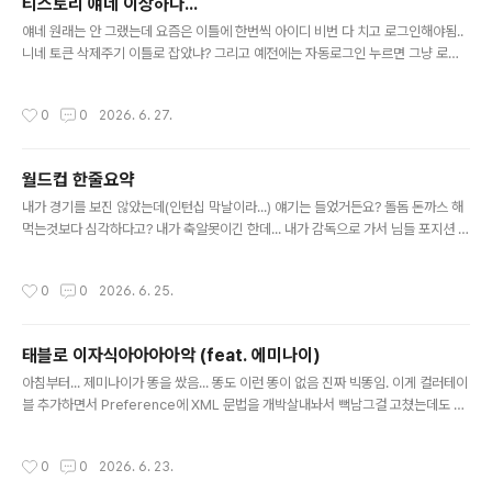
티스토리 얘네 이상하다...
글 내용
얘네 원래는 안 그랬는데 요즘은 이틀에 한번씩 아이디 비번 다 치고 로그인해야됨..
니네 토큰 삭제주기 이틀로 잡았냐? 그리고 예전에는 자동로그인 누르면 그냥 로그
인 됐었는데 이제는 아디비번을 다시치거나 계정을 선택하거나 해야됩니다 왜 이따
위로 한건지 진심 1도 모르겠음. 보통은 UX를 더 개선하는 방향으로 가지 않음? 얘
작성시간
0
0
2026. 6. 27.
네는 UX를 개판으로 만들 연구를 하나?
월드컵 한줄요약
글 내용
내가 경기를 보진 않았는데(인턴십 막날이라...) 얘기는 들었거든요? 돌돔 돈까스 해
먹는것보다 심각하다고? 내가 축알못이긴 한데... 내가 감독으로 가서 님들 포지션 모
르니까 알아서 뛰셈 해도 저거보단 낫겠다.
작성시간
0
0
2026. 6. 25.
태블로 이자식아아아아악 (feat. 에미나이)
글 내용
아침부터... 제미나이가 똥을 쌌음... 똥도 이런 똥이 없음 진짜 빅똥임. 이게 컬러테이
블 추가하면서 Preference에 XML 문법을 개박살내놔서 뻑남그걸 고쳤는데도 원
본 연결 문제로 에러가 뜸 아니 에러 고쳐달라니가 XML 건드려서 또 다른 에러가 뜸
XML 건들때마다 문제가 터지는데 XML을 건들라고 함 자꾸 결국 날아가서 새로 했
작성시간
0
0
2026. 6. 23.
음다...심지어 채찍피티는 twb파일 올려주면 내가 다 계산식이랑 알려준대놓고 가물