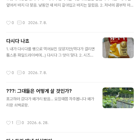
엎어서 바지 다 젖음. 낮동안 새 바지 갈아입고 바지는 말렸음. 2. 저녁에 콤부차 마시
려고 타놨는데 한 반쯤 마신거에 진짜 뜬금없이 똥파리 빠져죽음... 이게 누가 빠트린
것도 아니고 전기파리채로 지져서 빠진것도 아니고 그냥 지가 빠졌어요.
작성시간
0
0
2026. 7. 8.
다시다 나쵸
글 내용
1. 내가 다시다를 쌩으로 먹어보진 않았지만(먹다가 걸리면
툼스톤 파일드라이버여…) 다시다 그 맛이 맞다. 2. 시즈닝
맛있는데 나쵸에 다시다 뿌려도 이 맛 나나? 이거 소고기
다시다 나쵸죠?
작성시간
0
0
2026. 7. 8.
???: 그대들은 어떻게 살 것인가?
글 내용
포고하러 갔다가 왜가리 봤음… 요맘때쯤 자주봅니다 왜가
리랑 쇠백로랑.
작성시간
1
0
2026. 6. 28.