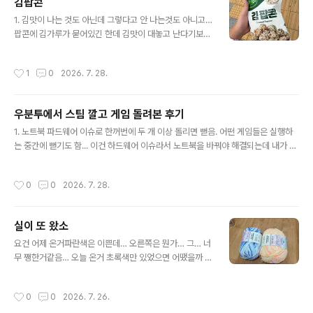
김팝콘
다 털어넣고 비볐는데 양이 남아서 밥 한숟갈 비볐음… 여
글 내용
기다 후라이 올려먹으면 간계밥 가능할듯? 김가루 추가해
1. 김맛이 나는 것도 아닌데 그렇다고 안 나는것도 아니고…
도 될거같고… 꼬들김 꼬간초 이후로는 안 매운 비빔면이
팝콘에 김가루가 묻어있긴 한데 김맛이 대놓고 난다기보단
잘 안나왔는데 이정도면 나쁘지 않음.
팝콘을 먹을 때 조미김 특유의 그 향이 느껴짐. 2. 다음에
김나쵸도 한번 트라이해보고 싶어지는 맛임.
작성시간
1
0
2026. 7. 28.
우분투에서 스팀 깔고 게임 돌려본 후기
글 내용
1. 노트북 파드웨어 이슈로 한꺼번에 두 개 이상 돌리면 뻗음. 어떤 게임들은 실행하
는 중간에 뻗기도 함... 이건 하드웨어 이슈라서 노트북을 바꿔야 해결되는데 내가 돈
이 없지. 2. 어떤 게임들은 '실행은 해드릴게'라서 실행만 된다. TBH(태스크 바 히어
로)의 경우 실행도 되고 정상적으로 작동도 되는데 주변에 로딩할 때 나오는 이미지
작성시간
0
0
2026. 7. 28.
크기의 까만 배경이 생기고(원래 없어야되는 배경임), 크루세이더 퀘스트:미니는 클
라우드에 올린게 아예 날아간건지 윈도우에서 실행했던거랑 아예 다른데다가 창 이
동이나 옵션 열기가 아예 안되고 클릭해도 반응이 없음. 3. 대체 이런 환경에서 돌아
실이 또 왔소
가는 게임을 만드는 사람들은 얼마나 굇수급인거지?
글 내용
요건 어제 온거파란색은 이쁜데… 오른쪽은 뭔가… 그… 너
무 쨍한거같음… 오늘 온거 초록색만 있었으면 어땠을까 싶
지만 이 조합도 나쁘지 않음. 다만 이 실이 뜨개질하다가 종
종 실이 풀려서 좀 걱정임…
작성시간
0
0
2026. 7. 26.