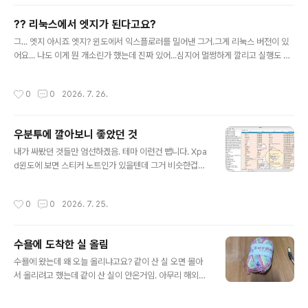
?? 리눅스에서 엣지가 된다고요?
글 내용
그... 엣지 아시죠 엣지? 윈도에서 익스플로러를 밀어낸 그거.그게 리눅스 버전이 있
어요... 나도 이게 뭔 개소린가 했는데 진짜 있어...심지어 멀쩡하게 깔리고 실행도 멀
쩡하게 잘됨...
작성시간
0
0
2026. 7. 26.
우분투에 깔아보니 좋았던 것
글 내용
내가 싸봤던 것들만 엄선하겠음. 테마 이런건 뺍니다. Xpa
d윈도에 보면 스티커 노트인가 있을텐데 그거 비슷한겁니
다. 실행하면 화면에 오늘 할 일이나 다른 메모같은 걸 띄워
둘 수 있는데 저 메모 레이아웃을 개별로 바꿀수도 있고 몰
작성시간
0
0
2026. 7. 25.
아서 바꿀수도 있음. 저기다가 오늘 할일이나 장볼거 목록
같은거 정리해두시면 됩니다. 메모 이동이랑 크기 조절도
가능했던걸로 기억함. Clementine음악 재생기를 윈도우
수욜에 도착한 실 올림
에서는 AIMP 쓰고 맥에서는 Pine tree 썼고 리눅스에서
글 내용
는 Clementine 씀. 음악 재생기입니다. 우분투도 기본적
수욜에 왔는데 왜 오늘 올리냐고요? 같이 산 실 오면 몰아
으로 음악폴더가 다 있어요... 그래서 그 폴더 안에 음악을
서 올리려고 했는데 같이 산 실이 안온거임. 아무리 해외배
때려박아두면 클레멘타인에서 저렇게 내가 갖고 있는 파일
송이라지만 너무 늦는거 아니냐고… 진짜 내가 알리에서 뭐
들이 다 뜹니다. AIMP처럼 테마가 있는 건 아닌데 배경이
샀을때 이렇게까지 늦었던 적이 한번도 없었음. 물건이 좋