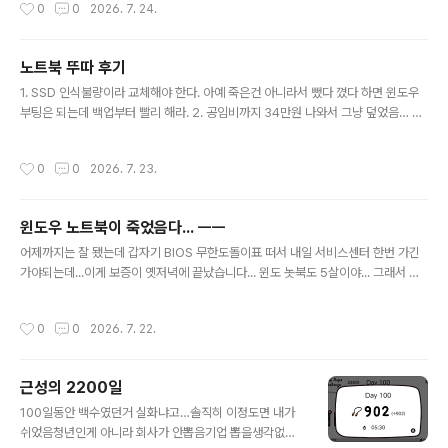
작성시간
0
0
2026. 7. 24.
랑 그 음악 ..
아서 망정이지… 설비아맹와와라고 인별 릴스에서 여러분
오늘은 파우치를 뜰거예요 할 때 많이 나오는 실 중 하나임.
쟤하고 다른 브랜드하고 양대산맥인데 알리발 실은 에미나
노트북 뚜따 후기
이한테 물어보거나 본인이 중국어나 한자에 통달해야 이름
글 내용
을 알 수 있어요… 특이하게도 얘는 판매 페이지에도, 라벨
1. SSD 인식불량이라 교체해야 한다. 아예 죽은건 아니라서 뺐다 꼈다 하면 윈도우
에도 권장 바늘이 없는데 인별 릴스에서는 2.5밀리 많이
부팅은 되는데 백업부터 빨리 해라. 2. 공임비까지 34만원 나와서 그냥 덮었음… 통
쓰고 에미나이한테 물어본 결과는 코바늘이 2-3밀리, 대
장에 50 있어요… 취업하고 바꾸든가 해야지. 3. 스스드를 갈면 윈도우를 아예 새로
바늘이 3밀리인가 그랬음. 나머지 실은 오면 또 올릴 예정
깔아야 함. 아예 다 날아가는겁니다. …씨디 어디있지? 4. 스스드를 갈더라도 얼마나
작성시간
0
0
2026. 7. 23.
이긴 한데… 새기들아 초이스 배송이 ..
더 쓸 수 있을지는 장담 못 함. (메인보드 가버리면 답 없음) 5. 광진구민 여러분은 청
담동 로얄클럽으로 가십시오. 롯데 하이마트에 있는 서비스센터는 거기서 수리해주
는 게 아니라 보내는거라 디질나게 오래 걸립니다. 거기 점원분이 안내해준거임.
윈도우 노트북이 죽었음다... ㅡㅡ
글 내용
어제까지는 잘 됐는데 갑자기 BIOS 무한도돌이표 떠서 내일 서비스센터 한번 가긴
가야되는데...이게 보증이 옛저녁에 끝났습니다... 윈도 놋북도 5살이야... 그래서 수
리비가 얼마나 나올지가 일단 미지수고...내가 쉬었음청년인 게 아니라 회사가 안뽑
음기업 채용공고는장식입니다기업인거라 지금 지갑 사정이 진짜 말도 못하거든요.
작성시간
0
0
2026. 7. 22.
아 스펙이 모자라서 그런거 아니냐고? 일단 뽑아서 써보면 적재적소에 배치한다는
전제하에 후회는 안 한다니까? 내가 한가지는 장담할 수 있는데, 지금까지 숱한 이직
을 거쳐오면서 나한테 일갖고 뭐라고 한 데는 딱 한군데뿐이었고 그 업무가 나랑 적
근성의 2200일
성이 안 맞는데 내쪽에서도 왜 뽑음? 하면서 회사 다녔던 것 말고 없음. 아무튼 수리
글 내용
근황은 서비스센터 다녀와서 또 업로드 하겠습니다. GPT 말..
100일동안 백수였던거 실화냐고…솔직히 이정도면 내가
쉬었음청년인게 아니라 회사가 안뽑음기업 뽑을생각없는