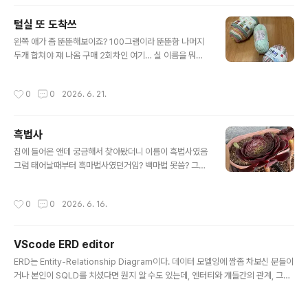
가물 이건가 이건가... 아니 내역 달라니까 개소리함 ㅡㅡ
털실 또 도착쓰
글 내용
왼쪽 애가 좀 뚠뚠해보이죠? 100그램이라 뚠뚠함 나머지
두개 합쳐야 쟤 나옴 구매 2회차인 여기… 실 이름을 뭐라
고 해야 하나 모르겠는거 빼면 좋음. 실 색감도 나쁘지 않
음. 구매 다회차… 이번 실은 사진이랑 그렇게 다르진 아니
작성시간
0
0
2026. 6. 21.
한 것 같음. 다만 얘도 그렇고 위의 애도 그렇고 알리발 실
들은 라벨에 뭔 색인지 표기를 잘 안 해줍니다… 독보적인
뚱땡이실… 권장바늘은 3미리고 100그램이라 진짜 큼. 그
흑법사
래서 이친구는 큰모나이트에 보관중입니다. 실 보관하는
글 내용
주머니에 들어는 가는데 거기 넣으면 주머니가 안닫혀요.
집에 들어온 앤데 궁금해서 찾아봤더니 이름이 흑법사였음
나도 저렇게 집채만한 게 올 줄 몰랐음.
그럼 태어날때부터 흑마법사였던거임? 백마법 못씀? 그게
아니잖아요
작성시간
0
0
2026. 6. 16.
VScode ERD editor
글 내용
ERD는 Entity-Relationship Diagram이다. 데이터 모델잉에 짬좀 차보신 분들이
거나 본인이 SQLD를 치셨다면 뭔지 알 수도 있는데, 엔터티와 걔들간의 관계, 그리
고 엔타티가 갖고 있는 속성에 대해 서술하는 도면입니다. 이거 그려주는게 되게 많
은데 대표적으로는 dbdiagram이랑 ERDcloud가 있습니다. 둘다 써보긴 했는데