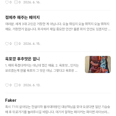
작성시간
0
0
2026. 6. 16.
개인적으로는 전자가 더 편하더라고... 그러던 와중에 인별을 보다가 VScode 추천
익스텐션으로 ERD Editor라는 게 나온 걸 보게 되었던 것이다.이거 말하는 거 맞습
니다.익스텐션을 설치하고 다이어그램명.vuerd.json으로 이름을 붙여주면 ERD를
점메추 해주는 페이지
그릴 수 있게 된다. 밑에 빈 화면이 떴다고요? 우클릭 하세요. 메뉴 있음. 여기 PK가
글 내용
있습니다. ..
여러분. 세계 3대 고민은 거창한 게 아닙니다. 오늘 뭐입지 오늘 뭐먹지 오늘 뭐하지
예요. 거창한거 없습니다. 회사에서 제일 중요한 안건? 물론 회의 안건도 있겠지만 가
장 중요한거 뭐임? 오늘 뭐먹지예요. 짜장이랑 짬뽕은 걍 짬짜면 드시고 탕수육은 찍
먹들거 좀 덜고 부먹해주시면 중용을 지킬 수 있지만(아니면 사는 사람 마음대로...)
작성시간
0
0
2026. 6. 15.
점심 메뉴? 이거 어려워... 고르는거 진짜 밀레니엄문제 못지 않은 난제임...랜덤 점메
추const randomBtn = document.querySelector('#button1'); // 랜덤랜덤
(여기 있는 리스트들 중)const randomLunch = document.querySelector
육포깡 후추맛은 없니
('#jeommechu1'); // 랜덤 표시구역const ourBtn = ..
글 내용
1. 매워 죽겠다까지는 아닌데 맵긴 매움. 2. 육포맛…인지는
모르겠는게 원물 육포의 그 맛은 아님. 그렇다고 육포랑 아
예 동떨어진 맛은 아닌데 100% 원물 육포랑 일치하는건
아니고 한 5%정도 불일치함. 향은 육포향이 맞습니다. 3.
작성시간
0
0
2026. 6. 13.
배리에이션으로 후추맛 내줘!
Faker
글 내용
혹시 T1의 살아있는 전설이자 불사대마왕인 대상혁님을 찾아 오셨다면 일단 기습숭
배 후 뒤로가기를 눌러주시길 바랍니다. 여기서 말하는 페이커는 파이썬 라이브러리