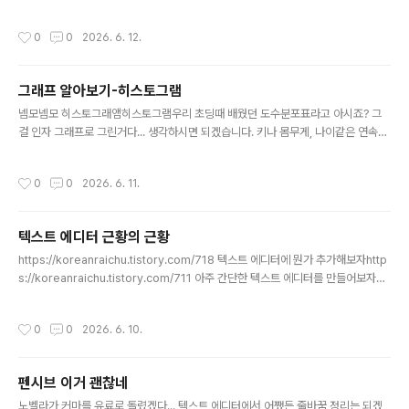
임. 파이썬 많이컸네 대상혁님 존함을 라이브러리로 쓰고 이게 맞음? 페이커는 뭐 하
는 라이브러리냐… 왜 우리 가끔 플랫폼 서비스 예시같은 거 들때 홍길동 나오죠? 영
작성시간
0
0
2026. 6. 12.
미권에서는 John Doe(남성) 혹은 Jane Doe(여성)를 많이 사용하는데, 요런 더미
데이터를 만들어주는 라이브러리이다.from faker import Fakerfake = Faker()
print(fake.name())이렇게 하면 가명이 나오고, 이런식으로 이메일이나 전화번호
그래프 알아보기-히스토그램
같은 것도 만들 수 있다. 다른거랑 조합해서 인스타그램 아이디를 임의로 만들 수도
글 내용
있고, IPv4도 만들더라고..
넴모넴모 히스토그래앰히스토그램우리 초딩때 배웠던 도수분포표라고 아시죠? 그
걸 인자 그래프로 그린거다... 생각하시면 되겠습니다. 키나 몸무게, 나이같은 연속형
데이터들을 예로 들어보자. 내가 화장품 회사 마케팅팀인데 주 고객층의 연령대가 어
떻게 되는지 보고싶어요. 근데 이 나이라는 게 딱딱 떨어지지 않잖아요. 물론 자연수
작성시간
0
0
2026. 6. 11.
로 딱딱 떨어지는 건 맞는데 10대가 다 10살은 아니잖아요. 20대라고 다 20살 아니
죠? 30대라고 다 30살 아니죠? 이 대혼돈의 카오스에 놓여있는 연속형 데이터를 1
0살~19살, 20살~29살, 30살~39살 이런식으로 구간별로 나눠서 본다 이거다. 히
텍스트 에디터 근황의 근황
스토그램의 관건은 막대를 몇 개로 하냐다. 고객들이 20대 30대 이렇게 있는데 막
글 내용
대 10개로 쪼개면 이쁘게 나오겠어요? 근데 두개..
https://koreanraichu.tistory.com/718 텍스트 에디터에 뭔가 추가해보자http
s://koreanraichu.tistory.com/711 아주 간단한 텍스트 에디터를 만들어보자카
테고리를 보시면 아시겠지만, 자바스크립트로 할 거다. 근데 일단 구현할 기능이 쓴
걸 저장하는 것 말고 없음… ㅋㅋㅋkoreanraichu.tistory.com글꼴 변경하고 색
작성시간
0
0
2026. 6. 10.
깔 바꾸고 뭐 이런것밖에 없을거라고 생각했던 시절이 나에게도 있었음...글꼴 변경
기존 글꼴에서 이야기 굵은체와 온글잎 콘콘을 들어내고(그래서 기본글꼴이 프리텐
다드임) 서궁, 탕바, 문막초 별반체를 추가함. 사실 추가하고 싶은 글꼴이 따로 있는
펜시브 이거 괜찮네
데 눈누에 임포트가 안올라옵니다… 내용 삭제 버튼 추가다운로드 버튼 바로 왼쪽에
글 내용
있는 게 내용..
노벨라가 커마를 유료로 돌렸겠다... 텍스트 에디터에서 어쨌든 줄바꿈 정리는 되겠