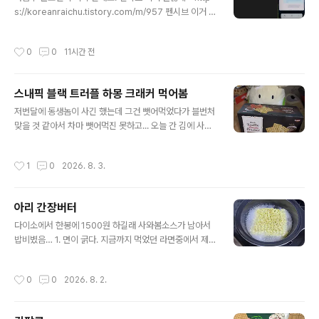
s://koreanraichu.tistory.com/m/957 펜시브 이거 괜
찮네노벨라가 커마를 유료로 돌렸겠다... 텍스트 에디터에
서 어쨌든 줄바꿈 정리는 되겠다... (근데 대화체간 줄바꿈
작성시간
0
0
11시간 전
은 따로 정리해야됨) 그래서 이제 다른 툴들을 써도 되겠다
생각했음. 근데 문제koreanraichu.tistory.com이전 후
기1. 이게 PC버전에서는 안 그런데 모바일에서 글 쓰다가
스내픽 블랙 트러플 하몽 크래커 먹어봄
중간에 화면이 암전이 됩니다.오른쪽은 실제로 글 쓰면서
글 내용
짜둔 플롯이라 일단 가렸는데… 저게 글 쓰다가 갑자기 저
저번달에 동생놈이 사긴 했는데 그건 뺏어먹었다가 블번처
렇게 됩니다. 글 막 쓰고 있는데 갑자기 화면이 저렇게 바껴
맞을 것 같아서 차마 뺏어먹진 못하고... 오늘 간 김에 사왔
요. 입력이 되는지 안 되는지도 모르겠는게 화면이 안보여
습니다. 상자 자체는 그렇게 큰 편은 아님. 아이패드보다는
요. 키보드는 내가 블투 키보드 써서 안보이는게..
크죠... 저 미끄메라가 실물크기인데 도감상 키가 0.3미터
작성시간
1
0
2026. 8. 3.
긴 합니다. 그 키가 근데 더듬이 빼고 잰 것 같긴 하지만 저
상자 자체는 그렇게 크진 않음. 스위치 1 상자랑 비슷해요.
상자 안에 10봉지씩 4불(총 40개) 들어있고 저 안에는 크
아리 간장버터
래커 길쭉한게 3개 들어있음. 1. 한 입 먹으면 트러플향이
글 내용
아주 얘네들 뭐지 트러플 0.00000001% 이런거 아니고
다이소에서 한봉에 1500원 하길래 사와봄소스가 남아서
진짜 트러플 넣었나 싶을 정도로 느껴짐. 근데 과하지 않고
밥비볐음… 1. 면이 굵다. 지금까지 먹었던 라면중에서 제일
나 트러플 넣었다정도? 왜 사람들이 코스트코 가서 이거 사
굵은 것 같다. 저걸 이길 수 있는 건 가락국수정도다. 2. 알
라고 하는지 알 것 같음. 하몽은 그 햄인데 서팸 이런..
덴테 권장이 4분 반이던데… 4분 반…… 음…… 알덴테라
작성시간
0
0
2026. 8. 2.
기엔 다소 애매한 뭔가가 있어… 그 알덴테가 심지가 보이
는 그런 느낌이어야 하는데 얘가 파스타면이 아니잖아요?
내가 기억하는 알덴테 식감이랑은 좀 다름. 3. 소스가 정량