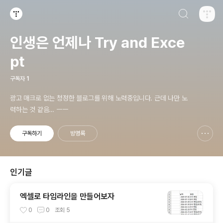
검색하기
티스토리
인생은 언제나 Try and Exce
pt
구독자
1
광고 매크로 없는 청정한 블로그를 위해 노력중입니다. 근데 나만 노
력하는 것 같음… ㅡㅡ
구독하기
방명록
신고하기 레이어
열기
인기글
엑셀로 타임라인을 만들어보자
0
0
조회
5