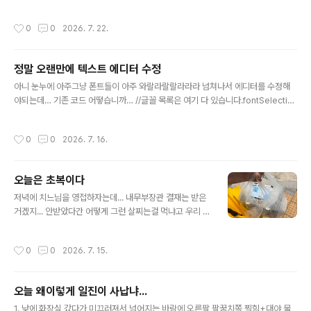
데공고올림기업인거 아님?
작성시간
0
0
2026. 7. 22.
정말 오랜만에 텍스트 에디터 수정
글 내용
아니 눈누에 아주그냥 폰트들이 아주 와랄라랄랄라라라 넘쳐나서 에디터를 수정해
야되는데… 기존 코드 어떻습니까… //글꼴 목록은 여기 다 있습니다.fontSelectio
n.addEventListener('click',()=>{ if (fontSelection.selectedIndex == 0) {
fontSelection.style.fontFamily = 'AyoungSYearning2019Handwriting';
작성시간
0
0
2026. 7. 16.
textTitle.style.fontFamily = 'AyoungSYearning2019Handwriting'; text
Area.style.fontFamily = 'AyoungSYearning2019Handwriting'; } else if
(fon..
오늘은 초복이다
글 내용
저녁에 치느님을 영접하자는데... 내무부장관 결재는 받은
거겠지... 안받았다간 어떻게 그런 살찌는걸 먹냐고 우리 다
개털려요... 아무튼. 그래서 땡겨요에서 가까운 치킨집 중
비비큐랑 푸라닭(둘다 너무 비쌈) 빼고 포고하고 오는 길에
작성시간
0
0
2026. 7. 15.
찾을 수 있는 집들을 찾아서 룰렛을 돌렸습니다. 룰렛 돌려
서 썬더치킨이 나왔는데 여기는 땡겨요에 없어서 내가 직
접 가서 주문했음... 여기 세종대 후문에서 사임당(후문쪽
오늘 왜이렇게 일진이 사납냐...
기숙사)으로 가다보면 있는데 라떼는 많이 시켰어요 여기
글 내용
서...
1. 낮에 화장실 갔다가 미끄러져서 넘어지는 바람에 오른팔 팔꿈치쪽 찍힘+대야 물