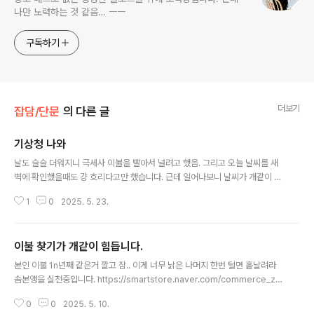
나만 노력하는 것 같음… ㅡㅡ
구독하기
더보기
잡담/단문
의 다른 글
기상청 나와
글 내용
날도 슬슬 더워지니 극세사 이불을 빨아서 널려고 했음. 그리고 오늘 날씨를 새
벽에 확인했을때도 걍 흐리다고만 했습니다. 근데 일어나보니 날씨가 개같이 흐
리면서 비올 확률이 60퍼임. 새벽까진 0퍼였는데! 하루아침에 60퍼됐어!! 그래
1
0
2025. 5. 23.
서 나는 걍 일찍 일어났을 뿐인 전기쥐가 됨.
이불 찾기가 개같이 힘듭니다.
글 내용
본인 이불 1n년째 같은거 깔고 잠.. 이게 너무 낡은 나머지 한번 털면 흩날려라
솜본앵을 실천중입니다. https://smartstore.naver.com/commerce_z/
products/11656940718?site_preference=device&NaPm=ct%3D
0
0
2025. 5. 10.
mah528mf%7Cci%3Dshopn%7Ctr%3Dslsl_myz%7Chk%3D7e2c