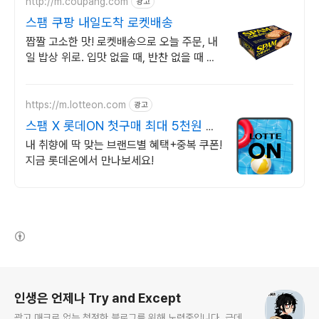
http://m.coupang.com
광고
스팸 쿠팡 내일도착 로켓배송
짭짤 고소한 맛! 로켓배송으로 오늘 주문, 내
일 밥상 위로. 입맛 없을 때, 반찬 없을 때 정
답! 볶음밥, 찌개 어디든 활용 만점.
https://m.lotteon.com
광고
스팸 X 롯데ON 첫구매 최대 5천원 혜
택!
내 취향에 딱 맞는 브랜드별 혜택+중복 쿠폰!
지금 롯데온에서 만나보세요!
(새창열림)
로그 정보
인생은 언제나 Try and Except
광고 매크로 없는 청정한 블로그를 위해 노력중입니다. 근데