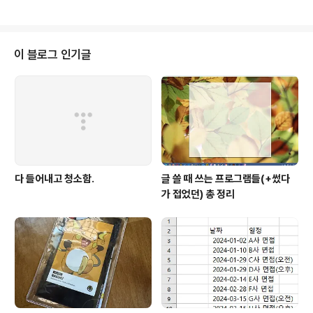
3ed9abe46886ddce34a688ad2cc1a5c17bee%7Ctrx%3Dundef
ined 거실 침실카페트 예단 바닥 까는 이불요 Q/S S/핑크 : 커머스지[커머스
지] 봄 여름 가을 겨울 & 감성 라이프smartstore.naver.com그런고로 이렇
게 생긴 이불 파는 곳 제보 받습니다. 여름에 시원한 소재면 더 좋음.
이 블로그 인기글
다 들어내고 청소함.
글 쓸 때 쓰는 프로그램들(+썼다
가 접었던) 총 정리