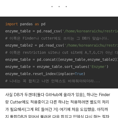
import
 pandas 
as
 pd

enzyme_table = pd.read_csv(
'/home/koreanraichu/restri
# 이쪽은 Finder나 cutter에도 쓰이는 그 DB가 맞습니다. 
enzyme_table2 = pd.read_csv(
'/home/koreanraichu/restr
# 이쪽은 restriction site나 cut site에 A,T,G,C
enzyme_table = pd.concat([enzyme_table,enzyme_table2])
enzyme_table = enzyme_table.sort_values(
'Enzyme'
)

enzyme_table.reset_index(inplace=
True
# 니네는 꼭 합치고 나면 인덱스도 바꿔줘야되더라...
사실 DB가 두갠데(둘다 GitHub에 올라가 있음), 하나는 Finder
랑 Cutter에도 적용중이고 다른 하나는 적용하려면 별도의 처리
가 필요해서(그게 RE 들어간 거) 여기에 처음 도입했음. 아직까
지 통합DB가 없어서 불러온 다음 합치고 인덱싱 다시 하는 절차