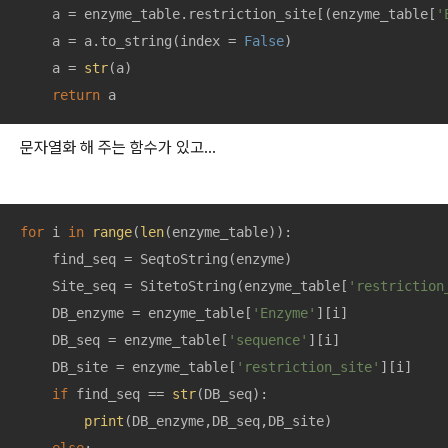
    a = enzyme_table.restriction_site[(enzyme_table[
'
    a = a.to_string(index = 
False
)

    a = 
str
(a)

return
 a
문자열화 해 주는 함수가 있고...
for
 i 
in
range
(
len
(enzyme_table)):

    find_seq = SeqtoString(enzyme)

    Site_seq = SitetoString(enzyme_table[
'restriction
    DB_enzyme = enzyme_table[
'Enzyme'
][i]

    DB_seq = enzyme_table[
'sequence'
][i]

    DB_site = enzyme_table[
'restriction_site'
][i]

if
 find_seq == 
str
(DB_seq):

print
(DB_enzyme,DB_seq,DB_site)
