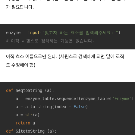
가 필요합니다.
enzyme = 
input
(
"찾고자 하는 효소를 입력해주세요: "
# 아직 시퀀스로 검색하는 기능은 없습니다.
아직 효소 이름으로만 된다. (시퀀스로 검색하게 되면 밑에 로직
도 수정해야 함)
def
SeqtoString
 (
a
):
    a = enzyme_table.sequence[(enzyme_table[
'Enzyme'
]
    a = a.to_string(index = 
False
)

    a = 
str
(a)

return
def
SitetoString
 (
a
):