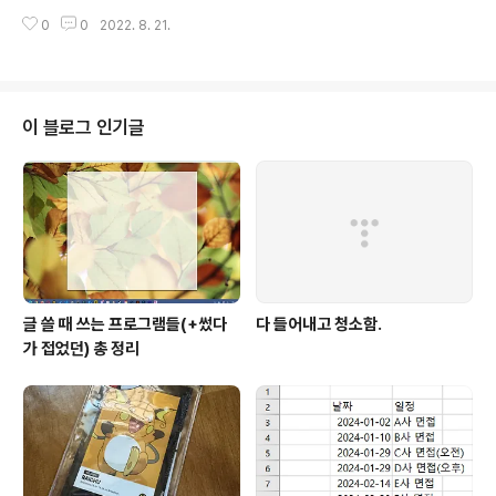
nce[loc+len(res_find):] print(enzyme, res_find, s
f: if search_sequence.find(res_find) != -1: search_sequence = se
e..
0
0
2022. 8. 21.
arch_sequence.replace(res_find,res_site) print(enzyme,",",cut_fe
ature) print(search_sequence) f.write("{0} | {1} | {2} \n".format(enz
yme,res_site,cut_feature)) f.write('Sequence name: {0} \n'.format
(search_s..
이 블로그 인기글
글 쓸 때 쓰는 프로그램들(+썼다
다 들어내고 청소함.
가 접었던) 총 정리