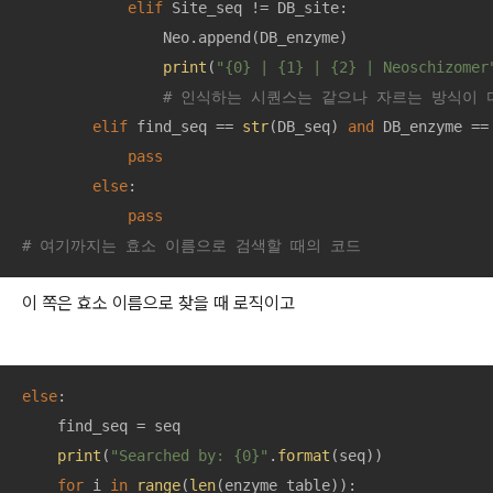
elif
 Site_seq != DB_site: 

                Neo.append(DB_enzyme)

print
(
"{0} | {1} | {2} | Neoschizomer
# 인식하는 시퀀스는 같으나 자르는 방식이 
elif
 find_seq == 
str
(DB_seq) 
and
 DB_enzyme == 
pass
else
: 

pass
# 여기까지는 효소 이름으로 검색할 때의 코드
이 쪽은 효소 이름으로 찾을 때 로직이고
else
: 

    find_seq = seq

print
(
"Searched by: {0}"
.
format
(seq))

for
 i 
in
range
(
len
(enzyme_table)):
