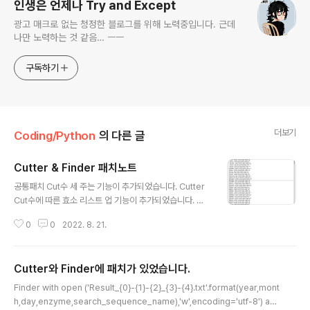
인생은 언제나 Try and Except
광고 매크로 없는 청정한 블로그를 위해 노력중입니다. 근데
나만 노력하는 것 같음… ㅡㅡ
구독하기
더보기
Coding/Python
의 다른 글
Cutter & Finder 패치노트
글 내용
공통패치 Cut수 세 주는 기능이 추가되었습니다. Cutter
Cut수에 따른 효소 리스트 업 기능이 추가되었습니다. 살
려줘... (아직 자르는 위치 안했음) 파일 이름 형식이 변경되
0
0
2022. 8. 21.
었습니다. 그래서 이제 시퀀스 이름도 받습니다. Finder C
ut수 세 주는 기능에 따른 출력 형식 수정이 있었습니다. C
ut수 세 주는 기능 사실상 엄청난 노가다의 결과...ㅠㅠ (생
Cutter와 Finder에 패치가 있었습니다.
략) if res_find in sequence: site_count = 0 while
글 내용
sequence.find(res_find) != -1: loc = sequence.fi
Finder with open ('Result_{0}-{1}-{2}_{3}-{4}.txt'.format(year,mont
nd(res_find) site_count += 1 sequence = seque
h,day,enzyme,search_sequence_name),'w',encoding='utf-8') as