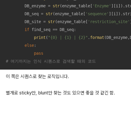
        DB_enzyme = 
str
(enzyme_table[
'Enzyme'
][i]).str
        DB_seq = 
str
(enzyme_table[
'sequence'
][i]).str
        DB_site = 
str
(enzyme_table[
'restriction_site'
if
 find_seq == DB_seq:

print
(
"{0} | {1} | {2}"
.
format
(DB_enzyme,
else
:

pass
# 여기까지는 인식 시퀀스로 검색할 때의 코드
이 쪽은 시퀀스로 찾는 로직입니다.
별개로 sticky만, blunt만 찾는 것도 있으면 좋을 것 같긴 함.