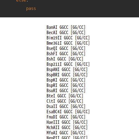
else
: 

pass