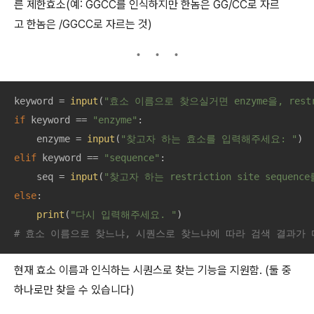
른 제한효소(예: GGCC를 인식하지만 한놈은 GG/CC로 자르
고 한놈은 /GGCC로 자르는 것)
keyword = 
input
(
"효소 이름으로 찾으실거면 enzyme을, restri
if
 keyword == 
"enzyme"
:

    enzyme = 
input
(
"찾고자 하는 효소를 입력해주세요: "
elif
 keyword == 
"sequence"
:

    seq = 
input
(
"찾고자 하는 restriction site sequen
else
: 

print
(
"다시 입력해주세요. "
# 효소 이름으로 찾느냐, 시퀀스로 찾느냐에 따라 검색 결과가 
현재 효소 이름과 인식하는 시퀀스로 찾는 기능을 지원함. (둘 중
하나로만 찾을 수 있습니다)