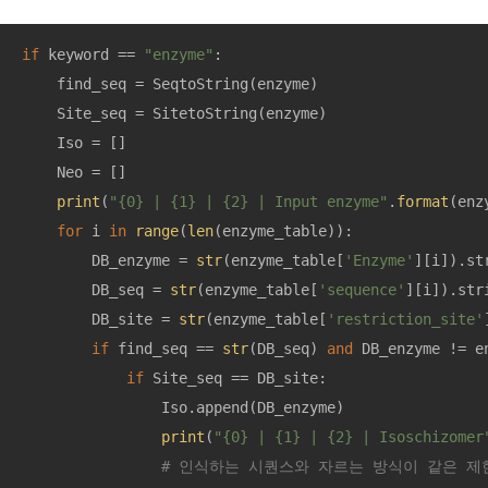
if
 keyword == 
"enzyme"
:

    find_seq = SeqtoString(enzyme)

    Site_seq = SitetoString(enzyme)

    Iso = []

    Neo = []

print
(
"{0} | {1} | {2} | Input enzyme"
.
format
(enz
for
 i 
in
range
(
len
(enzyme_table)):

        DB_enzyme = 
str
(enzyme_table[
'Enzyme'
][i]).str
        DB_seq = 
str
(enzyme_table[
'sequence'
][i]).str
        DB_site = 
str
(enzyme_table[
'restriction_site'
if
 find_seq == 
str
(DB_seq) 
and
 DB_enzyme != en
if
 Site_seq == DB_site:

                Iso.append(DB_enzyme)

print
(
"{0} | {1} | {2} | Isoschizomer
# 인식하는 시퀀스와 자르는 방식이 같은 제