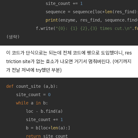
                site_count += 
1
                sequence = sequence[loc+
len
(res_find):
print
(enzyme, res_find, sequence.find(
            f.write(
"{0}: {1} {2},{3} times cut.\n"
.
f
(생략)
이 코드가 단식으로는 되는데 전체 코드에 쌩으로 도입했더니, res
triction site가 없는 효소가 나오면 거기서 멈춰버린다. (여기까지
가 전날 저녁에 try했던 부분)
def
count_site
 (
a,b
):
    site_count = 
0
while
 a 
in
 b:

        loc - b.find(a)

        site_count += 
1
        b = b[loc+
len
(a):]

return
 site_count