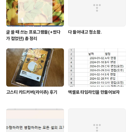
글 쓸 때 쓰는 프로그램들(+썼다
다 들어내고 청소함.
가 접었던) 총 정리
고스티 카드커버(라이츄) 후기
엑셀로 타임라인을 만들어보자