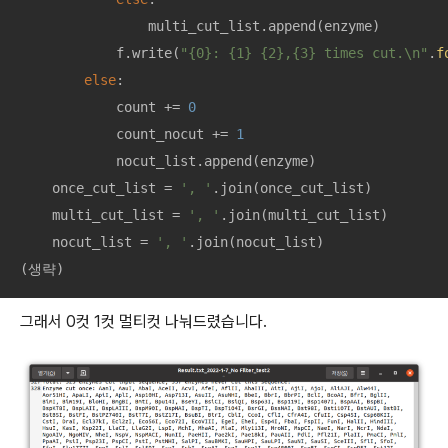
                multi_cut_list.append(enzyme)

            f.write(
"{0}: {1} {2},{3} times cut.\n"
.
f
else
: 

            count += 
0
            count_nocut += 
1
            nocut_list.append(enzyme)

    once_cut_list = 
', '
.join(once_cut_list)

    multi_cut_list = 
', '
.join(multi_cut_list)

    nocut_list = 
', '
.join(nocut_list)

(생략)
그래서 0컷 1컷 멀티컷 나눠드렸습니다.