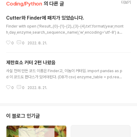
더보기
Coding/Python
의 다른 글
Cutter와 Finder에 패치가 있었습니다.
글 내용
Finder with open ('Result_{0}-{1}-{2}_{3}-{4}.txt'.format(year,mont
h,day,enzyme,search_sequence_name),'w',encoding='utf-8') as
f: if search_sequence.find(res_find) != -1: search_sequence = se
0
0
2022. 8. 21.
arch_sequence.replace(res_find,res_site) print(enzyme,",",cut_fe
ature) print(search_sequence) f.write("{0} | {1} | {2} \n".format(enz
yme,res_site,cut_feature)) f.write('Sequence name: {0} \n'.format
제한효소 커터 2편 나왔음
(search_s..
글 내용
사실 전에 만든 코드 이름은 Finder고, 이놈이 커터임. import pandas as p
d 이 코드도 판다스가 있어야된다. (DB가 csv) enzyme_table = pd.read_
csv('/home/koreanraichu/restriction.csv') enzyme_table = enzy
0
0
2022. 8. 21.
me_table.sort_values('Enzyme') # Finder에도 쓰이는 '그' DB 맞습니
다. 현재 수동 구축 중... print(enzyme_table) print(len(enzyme_table))
아직도 갈 길이 멀지만 일단 D까지 추가했음... 아울러 py파일은 print가 빠집
니다. sequence = input("검색할 시퀀스를 입력해주세요: ") 이건 시퀀스 입
력받는 코드(아직 이름은 안 받..
이 블로그 인기글