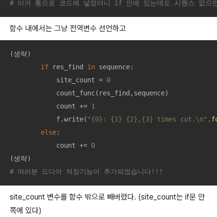
# 이거 통으로 코드에 넣었더니 if 안에 있는데도 시퀀스 없으면
함수 내에서는 그냥 전역변수 선언하고
(생략)

if
 res_find 
in
 sequence:

            site_count = 
0
            count_func(res_find,sequence)

            count += 
1
            f.write(
"{0}: {1} {2},{3} times cut.\n"
.
f
else
: 

            count += 
0
# 여러분 드디어 저장기능이 추가되었습니다!!!
site_count 변수를 함수 밖으로 빼버렸다. (site_count는 if문 안
쪽에 있다)