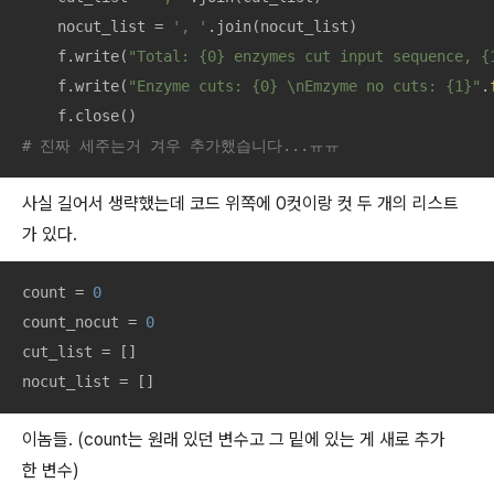
    nocut_list = 
', '
.join(nocut_list)

    f.write(
"Total: {0} enzymes cut input sequence, {
    f.write(
"Enzyme cuts: {0} \nEmzyme no cuts: {1}"
.
# 진짜 세주는거 겨우 추가했습니다...ㅠㅠ
사실 길어서 생략했는데 코드 위쪽에 0컷이랑 컷 두 개의 리스트
가 있다.
count = 
0
count_nocut = 
0
cut_list = []

nocut_list = []
이놈들. (count는 원래 있던 변수고 그 밑에 있는 게 새로 추가
한 변수)