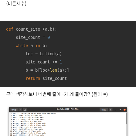
(마른세수)
def
count_site
 (
a,b
):
    site_count = 
0
while
 a 
in
 b:

        loc = b.find(a)

        site_count += 
1
        b = b[loc+
len
(a):]

return
 site_count
근데 생각해보니 네번째 줄에 -가 왜 들어감? (원래 =)