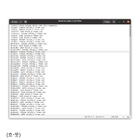
(흐-뭇)