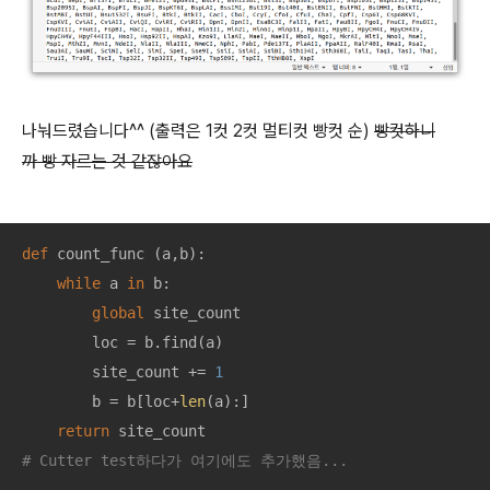
나눠드렸습니다^^ (출력은 1컷 2컷 멀티컷 빵컷 순)
빵컷하니
까 빵 자르는 것 같잖아요
def
count_func
 (
a,b
):
while
 a 
in
 b:

global
 site_count

        loc = b.find(a)

        site_count += 
1
        b = b[loc+
len
(a):]

return
# Cutter test하다가 여기에도 추가했음...