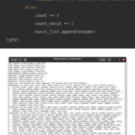
else
: 

            count += 
0
            count_nocut += 
1
            nocut_list.append(enzyme)

(생략)