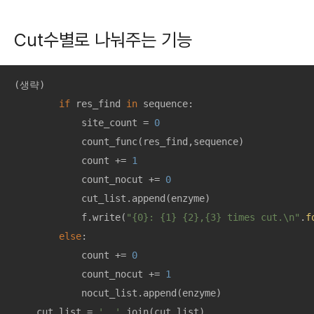
Cut수별로 나눠주는 기능
(생략)

if
 res_find 
in
 sequence:

            site_count = 
0
            count_func(res_find,sequence)

            count += 
1
            count_nocut += 
0
            cut_list.append(enzyme)

            f.write(
"{0}: {1} {2},{3} times cut.\n"
.
f
else
: 

            count += 
0
            count_nocut += 
1
            nocut_list.append(enzyme)

    cut_list = 
', '
.join(cut_list)
