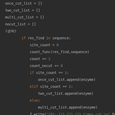
once_cut_list = []

two_cut_list = []

multi_cut_list = []

nocut_list = []

(생략)

if
 res_find 
in
 sequence:

            site_count = 
0
            count_func(res_find,sequence)

            count += 
1
            count_nocut += 
0
if
 site_count == 
1
:

                once_cut_list.append(enzyme)

elif
 site_count == 
2
: 

                two_cut_list.append(enzyme)

else
: 

                multi_cut_list.append(enzyme)

            f.write(
"{0}: {1} {2},{3} times cut.\n"
.
f