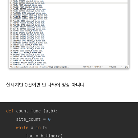
실례지만 0컷이면 안 나와야 정상 아니냐.
def
count_func
 (
a,b
):
    site_count = 
0
while
 a 
in
 b:

        loc = b.find(a)
