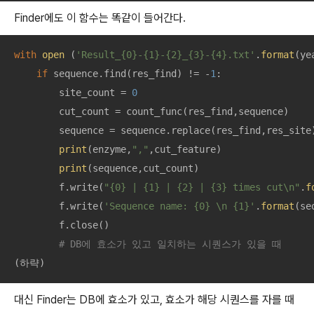
Finder에도 이 함수는 똑같이 들어간다.
with
open
 (
'Result_{0}-{1}-{2}_{3}-{4}.txt'
.
format
(ye
if
 sequence.find(res_find) != -
1
:

        site_count = 
0
        cut_count = count_func(res_find,sequence)

        sequence = sequence.replace(res_find,res_site)
print
(enzyme,
","
,cut_feature)

print
(sequence,cut_count)

        f.write(
"{0} | {1} | {2} | {3} times cut\n"
.
f
        f.write(
'Sequence name: {0} \n {1}'
.
format
(se
        f.close()

# DB에 효소가 있고 일치하는 시퀀스가 있을 때
(하략)
대신 Finder는 DB에 효소가 있고, 효소가 해당 시퀀스를 자를 때