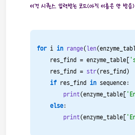
이건 시퀀스 입력받는 코드(아직 이름은 안 받음)
for
 i 
in
range
(
len
(enzyme_tabl
    res_find = enzyme_table[
'
    res_find = 
str
(res_find)

if
 res_find 
in
 sequence:

print
(enzyme_table[
'E
else
: 

print
(enzyme_table[
'E