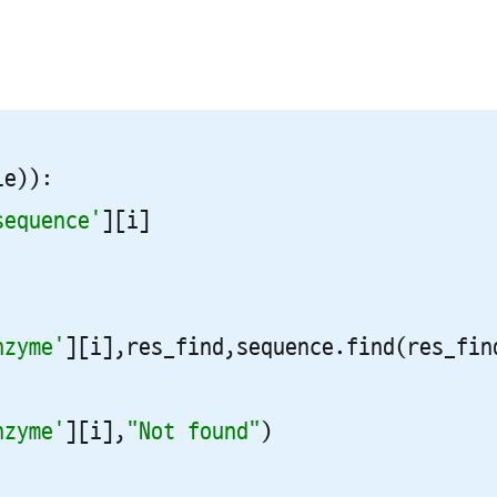
e)):

sequence'
][i]

nzyme'
][i],res_find,sequence.find(res_find
nzyme'
][i],
"Not found"
)