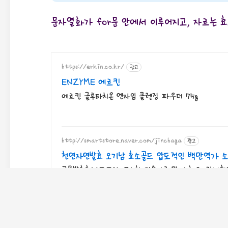
문자열화가 for문 안에서 이루어지고, 자르는 
https://erkin.co.kr/
광고
ENZYME 에르킨
에르킨 글루타치온 엔자임 클렌징 파우더 75g
http://smartstore.naver.com/jinchaga
광고
천연자연발효 오기남 효소골드 압도적인 백만역가 
곡물발효효소100%. 고소한 미숫가루 맛. 소화와 장내환