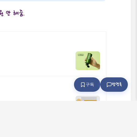
원 안 해줌.
방명록
구독