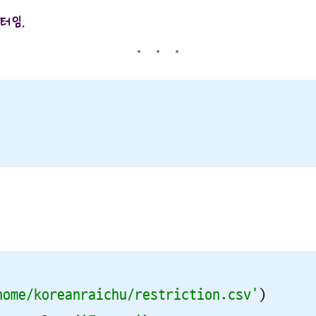
커터임.
home/koreanraichu/restriction.csv'
)
