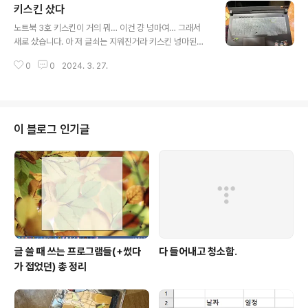
키스킨 샀다
글 내용
노트북 3호 키스킨이 거의 뭐… 이건 걍 넝마여… 그래서
새로 샀습니다. 아 저 글쇠는 지워진거라 키스킨 넝마된거
랑 별개임둥
0
0
2024. 3. 27.
이 블로그 인기글
글 쓸 때 쓰는 프로그램들(+썼다
다 들어내고 청소함.
가 접었던) 총 정리