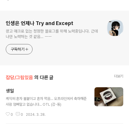
로그 정보
인생은 언제나 Try and Except
광고 매크로 없는 청정한 블로그를 위해 노력중입니다. 근데
나만 노력하는 것 같음… ㅡㅡ
구독하기
더보기
잡담/그림있음
의 다른 글
생일
글 내용
케익에 혼자 불붙이고 혼자 먹음… 오프라인에서 축하해준
사람 엄빠말고 없습니다... OTL (감-동)
0
0
2024. 3. 28.