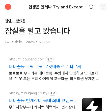
검색하기
인생은 언제나 Try and Except
티스토리
잡담/그림있음
잠실을 털고 왔습니다
Lv. 36 라이츄
2024. 5. 1. 22:09
http://m.coupang.com
광고
대타출동 쿠팡 쿠팡 로켓배송으로 빠르게
보들보들 부드러운 대타출동, 쿠팡에서 안심하고 만나보세
요. 잠 못 드는 우리 아이에게 포근함을, 와우회원 무제한 무
료배송으로!
https://m.bunjang.co.kr/
광고
대타출동 번개장터 국내 최대 브랜드
중고거래
무이자할부부터 캐시백 혜택까지, 번개장터