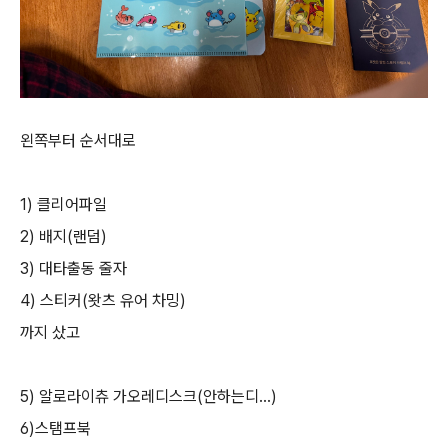
왼쪽부터 순서대로
1) 클리어파일
2) 배지(랜덤)
3) 대타출동 줄자
4) 스티커(왓츠 유어 차밍)
까지 샀고
5) 알로라이츄 가오레디스크(안하는디...)
6)스탬프북