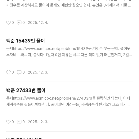
가짓수를 계산하시오 풀이이 문제도 패턴만 찾으면 쉽다. 본인은 3개째에서 바로 도
출함. N이 1일때: 2(좌, 우)N이 2일때: 4(좌-좌, 좌-우, 우-좌, 우-우)N이 3일때: 8
(좌-좌-좌, 좌-좌-우, 좌-우-좌, 좌-우-우, 우-좌-좌, 우-좌-우, 우-우-좌, 우-우-
작성시간
0
0
2025. 12. 4.
우) import sysN = int(sys.stdin.readline())print(2 ** N)그래서 이게 답임.
백준 15439번 풀이
글 내용
문제https://www.acmicpc.net/problem/15439옷 가짓수 찾는 문제. 풀이옷
부자네… 와… 자, 봅시다. 1일때 0인 이유는 서로 다른 색이 없기 때문인거고, 2일때
2인 이유는 각각 하나씩 있기 때문이다. 그럼 3은요? 옷이 검정/회색/하양 이렇게 있
다면 검정-하양, 회색/회색-검정, 하양/하양-검정, 회색 이렇게 조합이 가능한데…
작성시간
0
0
2025. 12. 3.
가능하면 국물 있는 음식 먹는 날은 흰옷 조심하십쇼. 아무리 조심해도 뭐 묻으니
께… N = int(input())print(N * (N-1))근데 답 진짜 심플하다고? 에이 첫빠따부터
빡신거 뜨면 안됨…
백준 27433번 풀이
글 내용
문제https://www.acmicpc.net/problem/27433N!을 출력하면 되는데, 이제
재귀함수를 곁들이셔야 한다. 풀이일단 여러분들, 재귀함수가 뭔가요? 그죠 내가 나
를 부르고 나를 부르고 나를 부르고 부르고 부르고 하는 게 재귀함수 아닙니까. 그걸
로 팩토리얼이 되냐고? 된다. 재귀함수 할 때 기본적으로 해 보는 두 개가 팩토리얼하
작성시간
0
0
2025. 12. 3.
고 피보나치 수열이다. 그래서 좀 해보신 분들한테는 되게 쉬운 문제다. N = int(inp
ut())# 팩도리얼을 재귀함수로 구현해보자... # n! = n * (n-1) * (n-2) * ... * 1이다.
def factorial(N): # 0! = 1 if N == 0: return 1 # 재귀함수는 내가 나를 부르는 구