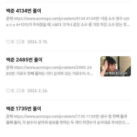
흐 파티션 개수 출력하기(인데 함정맛...) Reference htt
ps://ps.dabyeol.com/solutions/boj/17103/pytho
백준 4134번 풀이
n Problem Solving 기본에 충실한 문제 풀이 ps.daby
글 내용
eol.com https://www.acmicpc.net/board/view/8
문제 https://www.acmicpc.net/problem/4134 4134번: 다음 소수 정수 n(0
2413 글 읽기 - 파이썬) 시간 초과 관련 질문 (골드바흐 파
≤ n ≤ 4*109)가 주어졌을 때, n보다 크거나 같은 소수 중 가장 작은 소수 찾는 프로
티션) 댓글을 ..
그램을 작성하시오. www.acmicpc.net 주어진 숫자보다 같거나 큰 소수를 출력하
시오. (예: 6->7) 풀이 이 문제를 풀기 위해서는 필요한 게 하나 있다. def isprime
작성시간
0
0
2024. 3. 13.
(a): sqrt = int(a ** 0.5) if a == 1: return False for i in range(2,sqrt+1): if
a % i == 0: return False else: return True 바로 에라토스테네스의 체를 예전
에 백준 푼다고 루트 N 버전으로 코딩한게 그것. 근데 저거 저대로 쓰면 틀리..
백준 2485번 풀이
글 내용
문제 https://www.acmicpc.net/problem/2485 24
85번: 가로수 첫째 줄에는 이미 심어져 있는 가로수의 수
를 나타내는 하나의 정수 N이 주어진다(3 ≤ N ≤ 100,00
0). 둘째 줄부터 N개의 줄에는 각 줄마다 심어져 있는 가로
작성시간
0
0
2024. 2. 26.
수의 위치가 양의 정수로 주어지며, 가 www.acmicpc.n
et 간격을 일정하게 심으려면 나무가 최소 몇 개 필요한가?
Reference https://jyzinn.tistory.com/111 [Pytho
백준 1735번 풀이
n] 백준 2485번 가로수 문제 직선으로 되어있는 도로의
글 내용
한 편에 가로수가 임의의 간격으로 심어져있다. KOI 시에
문제 https://www.acmicpc.net/problem/1735 1735번: 분수 합 첫째 줄과
서는 가로수들이 모두 같은 간격이 되도록 가로수를 추가
둘째 줄에, 각 분수의 분자와 분모를 뜻하는 두 개의 자연수가 순서대로 주어진다. 입
로 심는 사업을 추진하고 있다. KOI 시에서는 예 jyzinn.ti
력되는 네 자연수는 모두 30,000 이하이다. www.acmicpc.net 분수 두 개의 합
story..
을 '기약분수'로 출력하시오 풀이 이거는 우리가 초등학생때 배웠던 약분과 통분을