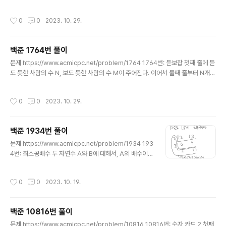
고, 길이는 1,000 이하이다. www...
B의 원소의 개수가 빈 칸을 사이에 두고 주어진다. 둘째 줄
에는 집합 A의 모든 원소가, 셋째 줄에는 집합 B의 모든 원
작성시간
0
0
2023. 10. 29.
소가 빈 칸을 사이에 두고 각각 주어 www.acmicpc.net
두 집합의 차집합들의 길이 합을 출력해보자 풀이 이거 풀
이가 투트랙인데 둘 다 맞긴 맞았다. import sys N, M =
백준 1764번 풀이
map(int, sys.stdin.readline().split()) set_x = set
글 내용
(map(int,sys.stdin.readline().split())) set_y = set
문제 https://www.acmicpc.net/problem/1764 1764번: 듣보잡 첫째 줄에 듣
(map(int,sys.stdin.readline().split())) 일단 기본 ..
도 못한 사람의 수 N, 보도 못한 사람의 수 M이 주어진다. 이어서 둘째 줄부터 N개의
줄에 걸쳐 듣도 못한 사람의 이름과, N+2째 줄부터 보도 못한 사람의 이름이 순서대
로 주어진다. www.acmicpc.net 두 집합(듣지 못함/보지 못함)의 교집합을 출력하
작성시간
0
0
2023. 10. 29.
시오 풀이 이 문제는 굉장히 심플한 문제다. 푸는 것 자체는 그런데 출력이 씁... imp
ort sys N, M = map(int, sys.stdin.readline().split()) not_heard = set() #
듣지 못한 사람 not_saw = set() # 보지 못한 사람 for _ in range(N): not_hear
백준 1934번 풀이
d.add(..
글 내용
문제 https://www.acmicpc.net/problem/1934 193
4번: 최소공배수 두 자연수 A와 B에 대해서, A의 배수이면
서 B의 배수인 자연수를 A와 B의 공배수라고 한다. 이런
공배수 중에서 가장 작은 수를 최소공배수라고 한다. 예를
작성시간
0
0
2023. 10. 19.
들어, 6과 15의 공배수는 30, 60, 90등이 있 www.acmi
cpc.net 주어진 두 수의 '최소공배수'를 출력하시오 Refe
rence https://namu.wiki/w/%EC%9C%A0%ED%8
백준 10816번 풀이
1%B4%EB%A6%AC%EB%93%9C%20%ED%9
글 내용
8%B8%EC%A0%9C%EB%B2%95 유클리드 호제법
문제 https://www.acmicpc.net/problem/10816 10816번: 숫자 카드 2 첫째