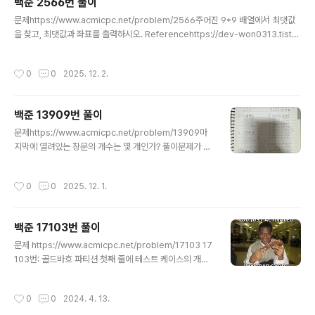
백준 2566번 풀이
조임을 잊..
글 내용
문제https://www.acmicpc.net/problem/2566주어진 9*9 배열에서 최댓값
을 찾고, 최댓값과 좌표를 출력하시오. Referencehttps://dev-won0313.tistor
y.com/entry/Python-%ED%8C%8C%EC%9D%B4%EC%8D%AC-2%E
C%B0%A8%EC%9B%90-%EB%B0%B0%EC%97%B4-%EC%A0%8
작성시간
0
0
2025. 12. 2.
4%EC%B2%B4-%EA%B0%92-%EC%A4%91-%EC%B5%9C%EB%8
C%80-%EC%B5%9C%EC%86%8C-%EA%B0%92-%EA%B5%AC%E
D%95%98%EA%B8%B0 [Python] 파이썬 2차원 배열 전체 값 중 최대, 최소
백준 13909번 풀이
값 구하기2차원 리스트 전체 값 중에서 최대, 최소 값을 구할 때 흔히 max(리스트)
글 내용
를 넣어..
문제https://www.acmicpc.net/problem/13909마
지막에 열려있는 창문의 개수는 몇 개인가? 풀이문제가 얼
탱이없어서 뇌정지 오는 것에 비하면 풀이 진짜로 별거 없
다. 수학책에서 소금물 농도 계산하던건 양반이여. 일단 이
작성시간
0
0
2025. 12. 1.
문제, 입력이 3일떄 왜 1이냐... 일단 1번이 모든 창문을 열
고 시작해서 그렇다. 2, 3까지는 다 공통적으로 1인데 2, 3
번에 해당하는 사람이 자기 창문을 닫고 땡이거든. 그 뒤로
백준 17103번 풀이
한 4, 5까지는 머릿속에서 계산이 되는데 6부터는 이제 암
글 내용
산으로 하기 빡세거든요? 그래서 내가 그려봤음.여기까지
문제 https://www.acmicpc.net/problem/17103 17
만 보고 패턴을 찾는 분도 계실텐데, 일단 소수인 창문은 한
103번: 골드바흐 파티션 첫째 줄에 테스트 케이스의 개수
번 닫고 나면 안 열린다. 합성수의 경우 약수가 홀수개면 열
T (1 ≤ T ≤ 100)가 주어진다. 각 테스트 케이스는 한 줄로
리고, 약수가 짝수개면 최종적으로 닫힌다. 그래서 ..
이루어져 있고, 정수 N은 짝수이고, 2 < N ≤ 1,000,000
작성시간
0
0
2024. 4. 13.
을 만족한다. www.acmicpc.net 주어진 짝수의 골드바