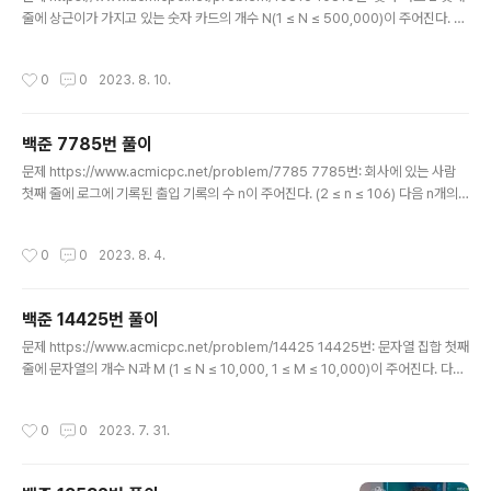
- 나무위키 손으로 계산할 때는 제수와 피제수의 값 크기를
줄에 상근이가 가지고 있는 숫자 카드의 개수 N(1 ≤ N ≤ 500,000)이 주어진다. 둘
비교해서 적절하게 배열하지만 수식이나 코드로 나타낼 때
째 줄에는 숫자 카드에 적혀있는 정수가 주어진다. 숫자 카드에 적혀있는 수는 -10,0
는 신경쓰지 않아도 되는데, ..
00,000보다 크거나 같고, 10,0 www.acmicpc.net 숫자 카드에서 특정 숫자가
작성시간
0
0
2023. 8. 10.
몇 개인지 찾아서 출력하기 Reference https://www.daleseo.com/python-c
ollections-counter/ 파이썬 collections 모듈의 Counter 사용법 Engineerin
g Blog by Dale Seo www.daleseo.com https://chancoding.tistory.co
백준 7785번 풀이
m/..
글 내용
문제 https://www.acmicpc.net/problem/7785 7785번: 회사에 있는 사람
첫째 줄에 로그에 기록된 출입 기록의 수 n이 주어진다. (2 ≤ n ≤ 106) 다음 n개의
줄에는 출입 기록이 순서대로 주어지며, 각 사람의 이름이 주어지고 "enter"나 "lea
ve"가 주어진다. "enter"인 경우는 www.acmicpc.net 로그 데이터를 바탕으로
작성시간
0
0
2023. 8. 4.
회사에 있는 사람이 누구인지 사전 역순으로 출력하기 풀이 로그 데이터는 이름이랑
상태가 있는데 상태가 enter면 출근한거고 leave면 퇴근한거다. 그니까 이걸 토대
로 현재 회사에 있는 사람을 찾으면 되는데... 아 이거 머리 터진다 그죠? 근데 머리
백준 14425번 풀이
터질 일이 1도 없음. 일단 이 문제의 카테고리가 집합인 것을 잊지 말자. i..
글 내용
문제 https://www.acmicpc.net/problem/14425 14425번: 문자열 집합 첫째
줄에 문자열의 개수 N과 M (1 ≤ N ≤ 10,000, 1 ≤ M ≤ 10,000)이 주어진다. 다음
N개의 줄에는 집합 S에 포함되어 있는 문자열들이 주어진다. 다음 M개의 줄에는 검
사해야 하는 문자열들이 주어 www.acmicpc.net 주어진 집합 안에 있는 단어가
작성시간
0
0
2023. 7. 31.
아래 집합에서 몇 개나 포함되는지를 확인하시오 풀이 솔직히 김구라짤 넣고싶다...
보자마자 눈으로 욕했기때문... 사실 이 파트 들어갔으면 해시 테이블에 대해 서술을
해야 하는데 이거는 내가 이해를 못했음... 부스트코스 복기해야되나... OTL 아무튼