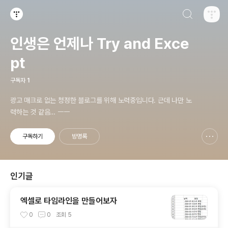
검색하기
티스토리
인생은 언제나 Try and Exce
pt
구독자
1
광고 매크로 없는 청정한 블로그를 위해 노력중입니다. 근데 나만 노
력하는 것 같음… ㅡㅡ
구독하기
방명록
신고하기 레이어
열기
인기글
엑셀로 타임라인을 만들어보자
0
0
조회
5