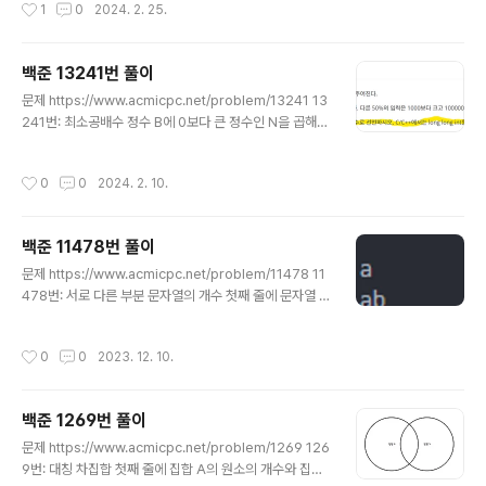
작성시간
1
0
2024. 2. 25.
활용해 풀어야 하는 문제이다. 통분은 더할라면 필요하고 약분은 기약분수 만들라면
필요하다. 그러면 뭐 갖고와야 하냐고요? # 알아두면 좋은 유클리드 호제법 def Eu
clidean(a, b): while b != 0: [a, b] = [b, a%b] return a 유클리드 호제법이요.
백준 13241번 풀이
이 문제는 투트랙으로 접근할건데 첫번째로 두 줄에 걸쳐 입력되는..
글 내용
문제 https://www.acmicpc.net/problem/13241 13
241번: 최소공배수 정수 B에 0보다 큰 정수인 N을 곱해
정수 A를 만들 수 있다면, A는 B의 배수이다. 예: 10은 5
의 배수이다 (5*2 = 10) 10은 10의 배수이다(10*1 = 1
작성시간
0
0
2024. 2. 10.
0) 6은 1의 배수이다(1*6 = 6) 20은 1, 2, 4,5,10,20의
배수이다. 다 www.acmicpc.net 1934번이랑 같은 문제
다. 두 수의 최소공배수를 출력하면 된다. 풀이 https://ko
백준 11478번 풀이
reanraichu.tistory.com/329 백준 1934번 풀이 문제
글 내용
https://www.acmicpc.net/problem/1934 1934번:
문제 https://www.acmicpc.net/problem/11478 11
최소공배수 두 자연수 A와 B에 대해서, A의 배수이면서 B
478번: 서로 다른 부분 문자열의 개수 첫째 줄에 문자열 S
의 배수인 자연수..
가 주어진다. S는 알파벳 소문자로만 이루어져 있고, 길이
는 1,000 이하이다. www.acmicpc.net 입력받은 문자
작성시간
0
0
2023. 12. 10.
열에서 서로 다른 부분 문자열이 몇 개인지 세면 된다. Ref
erence https://reo91004.tistory.com/140 [백준 /
BOJ] 11478번 서로 다른 부분 문자열의 개수 (C++, Py
백준 1269번 풀이
thon) 링크 : https://www.acmicpc.net/problem/11
글 내용
478 11478번: 서로 다른 부분 문자열의 개수 첫째 줄에
문제 https://www.acmicpc.net/problem/1269 126
문자열 S가 주어진다. S는 알파벳 소문자로만 이루어져 있
9번: 대칭 차집합 첫째 줄에 집합 A의 원소의 개수와 집합