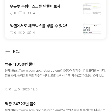
우분투 부팅디스크를 만들어보자
0
0
조회
4
엑셀에서도 체크박스를 넣을 수 있다!
0
0
조회
4
BOJ
분류 전체보기
주요 글 목록
백준 11050번 풀이
글 내용
문제https://www.acmicpc.net/problem/11050이항계수 내놔! 드리겠습니다!
필요없어! 풀이일단 이항계수가 뭐냐...조합론에서 이항 계수(二項係數, 영어: bino
mial coefficient)는 이항식을 이항 정리로 전개했을 때 각 항의 계수이며, 주어진
크기의 (순서 없는) 조합의 가짓수이다. 라는데요? 그래서 이거 어케구함? 이렇게요.
작성시간
0
0
2025. 12. 6.
악 내눈! 이게머야! 선형대수학 들고왔어요? 아니 저거 조합임. 조합 원래 저렇게 쓰
는게 맞아요. 사실 이거 풀이가 투트랙이라서 팩토리얼 코딩해서 조합 쓰거나 math
불러와서 comb 쓰거나 하면 된다. 나는 둘다 해서 둘다 맞았음. 팩토리얼이요? 조
백준 24723번 풀이
합이요?# n개의 원소 중 r개를 택하는 것이 조합입니다. nCr로 표기합니다. def fa
글 내용
c..
문제https://www.acmicpc.net/problem/24723괴물이 녹색거탑을 내려오는