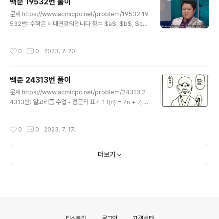
백준 19532번 풀이
풀어봅시다. 이게 보자마자는 뭔 개소린가 싶을텐데 일단 예제를 보자. 5 11..
글 내용
문제 https://www.acmicpc.net/problem/19532 19
532번: 수학은 비대면강의입니다 정수 $a$, $b$, $c$,
$d$, $e$, $f$가 공백으로 구분되어 차례대로 주어진
다. ($-999 \leq a,b,c,d,e,f \leq 999$) 문제에서 언급
작성시간
0
0
2023. 7. 20.
한 방정식을 만족하는 $\left(x,y\right)$가 유일하게 존
재하고, 이 때 $x$와 $y$가 각각 $- www.acmicpc.n
et 연립일차방정식의 해를 찾는 문제. 문제에서는 해가 존
백준 24313번 풀이
재하는 연립일차방정식을 가정한다. (그래서 이 풀이대로
글 내용
짜면 답이 없을 때 출력이 없음) 풀이 이 문제를 읽은 본인
문제 https://www.acmicpc.net/problem/24313 2
의 심정: 너는 고등학교 이과 선택하지 마라... 연립일차방
4313번: 알고리즘 수업 - 점근적 표기 1 f(n) = 7n + 7, g
정식 그거 푸는거 귀찮아서 코딩할 정도면 나중에 삼각함
(n) = n, c = 8, n0 = 1이다. f(1) = 14, c × g(1) = 8이므
수 미적분..
로 O(n) 정의를 만족하지 못한다. www.acmicpc.net 직
작성시간
0
0
2023. 7. 17.
접 가서 보십시오. 난 당최 뭔 소린지 모르겠음. Referenc
e https://everyday-image-processing.tistory.c
om/520 BOJ 24313번: 알고리즘 수업 - 점근적 표기 1
더보기
핵심 포인트 시간 복잡도 제출코드 a0, a1 = map(int, inp
ut().split()) c = int(input()) n0 = int(input()) flag = 1
for i in..
의안내
티스토리
로그인
고객센터