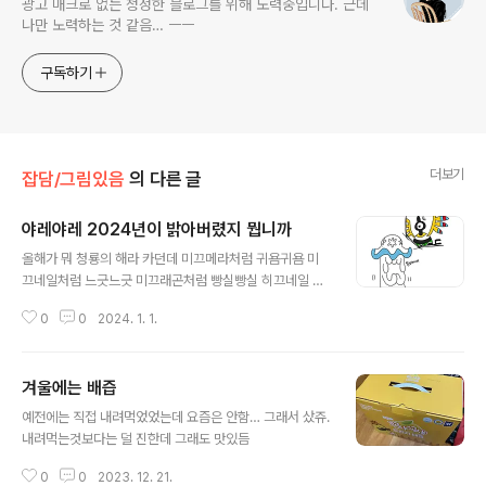
광고 매크로 없는 청정한 블로그를 위해 노력중입니다. 근데
나만 노력하는 것 같음… ㅡㅡ
구독하기
더보기
잡담/그림있음
의 다른 글
야레야레 2024년이 밝아버렸지 뭡니까
글 내용
올해가 뭐 청룡의 해라 카던데 미끄메라처럼 귀욤귀욤 미
끄네일처럼 느긋느긋 미끄래곤처럼 빵실빵실 히끄네일 히
끄래곤처럼 단단해지는 한 해 되십쇼 아, 지갑이 빵실빵실
0
0
2024. 1. 1.
해지는거임 살찌는거 아닙니다. PS. 백준은 시간 되는대로
풀어보겠음... 어차피 2월 중순까지 계약이라 이후로 백수
임다.
겨울에는 배즙
글 내용
예전에는 직접 내려먹었었는데 요즘은 안함… 그래서 샀쥬.
내려먹는것보다는 덜 진한데 그래도 맛있듬
0
0
2023. 12. 21.