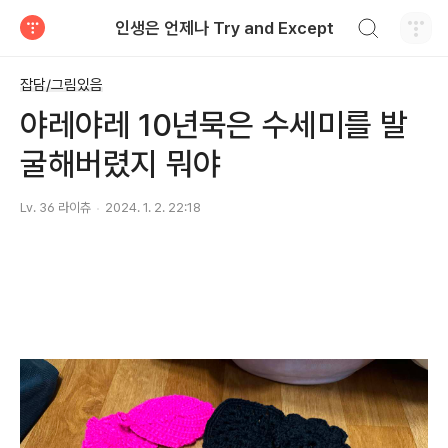
검색하기
인생은 언제나 Try and Except
티스토리
잡담/그림있음
야레야레 10년묵은 수세미를 발
굴해버렸지 뭐야
Lv. 36 라이츄
2024. 1. 2. 22:18