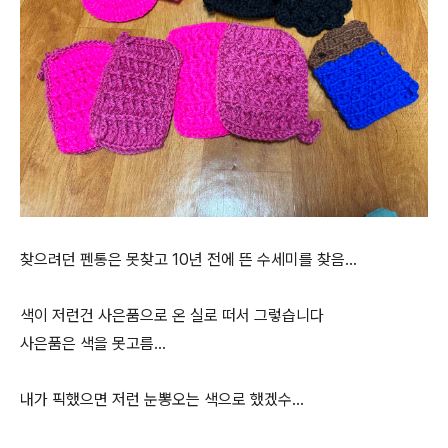
찾으려던 펜통은 못찾고 10년 전에 뜬 수세미를 찾음…
색이 저런건 사은품으로 온 실로 떠서 그렇습니다
사은품은 색을 못고름…
내가 픽했으면 저런 눈뽕오는 색으로 했겠수…