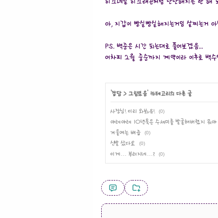
히끄네일 히끄래곤처럼 단단해지는 한 해 
아, 지갑이 빵실빵실해지는거임 살찌는거 아
PS. 백준은 시간 되는대로 풀어보겠음...
어차피 2월 중순까지 계약이라 이후로 백수
'
잡담
>
그림있음
' 카테고리의 다른 글
사장님! 이리 와봐유!
(0)
야레야레 10년묵은 수세미를 발굴해버렸지 뭐야
겨울에는 배즙
(0)
신발 샀다요
(0)
이게… 부러지네…?
(0)