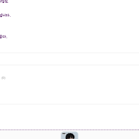
되십쇼
닙니다.
임다.
(0)