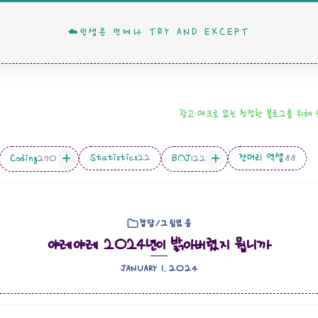
☁️인생은 언제나 TRY AND EXCEPT
광고 매크로 없는 청정한 블로그를 위해
Statistics
잔머리 엑셀
Coding
BOJ
22
88
270
122
잡담/그림있음
야레야레 2024년이 밝아버렸지 뭡니까
JANUARY 1. 2024