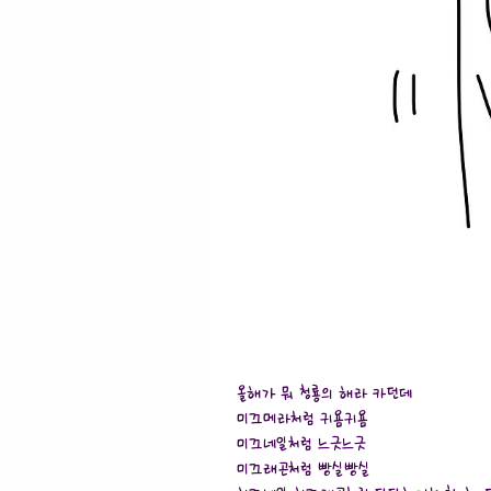
올해가 뭐 청룡의 해라 카던데
미끄메라처럼 귀욤귀욤
미끄네일처럼 느긋느긋
미끄래곤처럼 빵실빵실