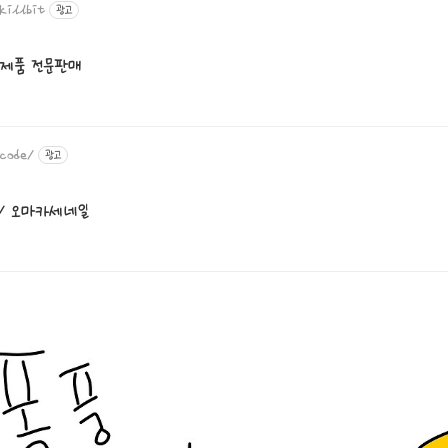
killbit
광고
리제품 전문판매
_code/
광고
 / 오마카세네일