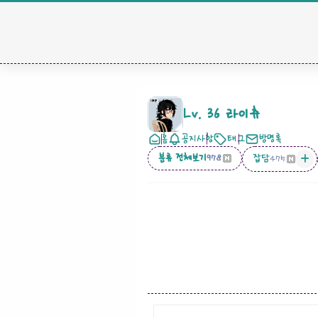
Lv. 36 라이츄
홈
공지사항
태그
방명록
분류 전체보기
잡담
978
475