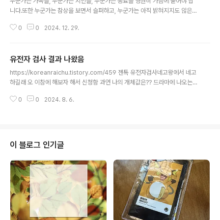
누군가는 가족을, 누군가는 지인을, 누군가는 동료를 영원히 가슴에 묻어야 합
니다.또한 누군가는 참상을 보면서 슬퍼하고, 누군가는 아직 밝혀지지도 않은
진상을 단언하고, 누군가는 소명이라는 이름 하에 남은 사람들을 괴롭힙니
0
0
2024. 12. 29.
다. 고인들이 편히 잠들기를.그리고 남은 사람들의 슬픔이 언젠가는 나아지기
를. 그리고 일상을 되찾고 나아가기를. 그리고 소명이라는 이름 하에 남은 사람
들과 현장을 수습하는 사람들을 괴롭히는 기레기들은 좀 작작 하시길.일이랍시
유전자 검사 결과 나왔음
고 아픈 상처를 칼로 들쑤시는 게 말이 된다고 생각하세요? 그리고 피해자 나이
글 내용
로 대충 몇년생인지는 니들이 계산하셔야죠. 기자라는 직업은 현장 들쑤시고 민
https://koreanraichu.tistory.com/459 젠톡 유전자검사네고왕에서 네고
폐나 끼치라고 있는 직업이 아닙니다. 직업 인식좀 망치지 마십쇼. PS. 잔머리
하길래 오 이참에 해보자 해서 신청함 과연 나의 개체값은?? 드라마에 나오는
엑셀은 한주씩 미뤄져서 1월 8일..
몰래 칫솔 쌔려다가 검사하고 결과지를 내밀면서 이사람 친자식 아니다!!! 하는
0
0
2024. 8. 6.
그런거 아닙니다.koreanraichu.tistory.com 비만:1. 팔다리 말고 배에 살
이 잘 찜2. 근수저 아님3. 다이어트 하려면 식단까지 조져야됨4. 요요 조심해야
됨 5. 혈관 신경쓰셈6. 당신은 본투비 똥쟁이다 영양소: 1. 비타민 A 양호(시력
과 비타민 A는 하등 상관 없습니다)2. 골고루 잡솨야됨3. 구리 대사를 잘 함(구
리를 어디다 쓰길래)4. 지방산 대사를 잘 못함5. 조효소 Q10이랑 글루타티온
이 블로그 인기글
합성이 잘 안됨 식습관: 1. 잘먹음(식욕..