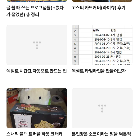
글 쓸 때 쓰는 프로그램들(+썼다
고스티 카드커버(라이츄) 후기
가 접었던) 총 정리
엑셀로 시간표 자동으로 만드는 법
엑셀로 타임라인을 만들어보자
스내픽 블랙 트러플 하몽 크래커
본인쟝은 소분이라는 말을 써본적