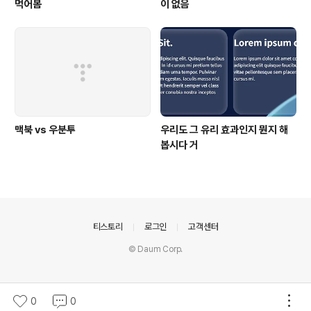
먹어봄
이 없음
맥북 vs 우분투
우리도 그 유리 효과인지 뭔지 해
봅시다 거
의안내
티스토리
로그인
고객센터
© Daum Corp.
0
0