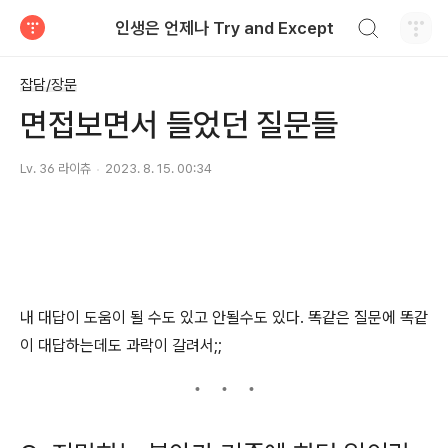
검색하기
인생은 언제나 Try and Except
티스토리
잡담/장문
면접보면서 들었던 질문들
Lv. 36 라이츄
2023. 8. 15. 00:34
내 대답이 도움이 될 수도 있고 안될수도 있다. 똑같은 질문에 똑같
이 대답하는데도 과락이 갈려서;;