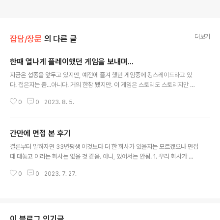
더보기
잡담/장문
의 다른 글
한때 열나게 플레이했던 게임을 보내며...
글 내용
지금은 섭종을 앞두고 있지만, 예전에 즐겨 했던 게임중에 킹스레이드라고 있
다. 접은지는 좀...아니다. 거의 한참 됐지만. 이 게임은 스토리도 스토리지만 캐
릭터 가챠가 없다. 그래서 내가 애정하는 캐릭터가 있으면 현질을 하거나 루비
0
0
2023. 8. 5.
열심히 모아서 사서 키우면 된다. 코스튬도 마찬가지로 재화 모아서 살 수 있다.
어쨌든 현질을 하지 않더라도 시간을 좀 들이면 원하는 캐릭터를 얻을 수 있다.
본인 최애는 에피스였지. 8챕터부터 좀 어렵네? 하는 감은 있었지만 7챕터까지
간만에 면접 본 후기
만 해도 내가 쓰고 싶은 캐릭터가 육성 상태와 장비만 괜찮다면 챕터 미는데 쓸
글 내용
수는 있었다. 그런데 8챕터~9챕터부터 난이도가 급격히 상승해서 어지간한 장
결론부터 말하자면 33년평생 이것보다 더 한 회사가 있을지는 모르겠으나 면접
비로는 깨지도 못하고 파티 전멸. 그리고 업그레이드를 하려면 돌아야 하는 것
때 대놓고 이러는 회사는 없을 것 같음. 아니, 있어서는 안됨. 1. 우리 회사가 뭐
도 많고, 그 ..
하는곳인지 알고 오셨냐? 면접관 입장에서 충분히 물어볼 수 있음. 그건 물어볼
0
0
2023. 7. 27.
수 있습니다. 노멀한 질문이예요. 2. 회사 서비스에 대해 빡세게 가르칠거고 제
공하는 서비스에 대한 홍보도 시킬거다. 예, 직무에 따라서는 그럴 수 있는데 그
건 영업 관련된 부서에서 하는 일이라고 생각합니다. 그럴거면 영업 부서 사원
모집한다고 공고를 거셨어야죠. 3. 열정페이로 일 할 사람 원한다+월급 밀리면
어떠냐고요? 이 세상에 월급이 밀리는데도 허허 할 직장인이 과연 있을까요? 본
이 블로그 인기글