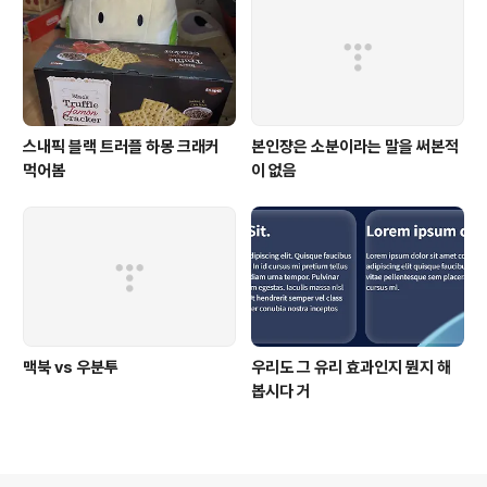
스내픽 블랙 트러플 하몽 크래커
본인쟝은 소분이라는 말을 써본적
먹어봄
이 없음
맥북 vs 우분투
우리도 그 유리 효과인지 뭔지 해
봅시다 거