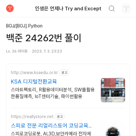
검색하기
인생은 언제나 Try and Except
티스토리
BOJ/[BOJ] Python
백준 24262번 풀이
Lv. 36 라이츄
2023. 7. 3. 23:23
http://www.ksaedu.or.kr
광고
KSA 디지털전환교육
스마트팩토리, R활용데이터분석, SW를활용
한품질예측, IoT센터기술, 파이썬활용
https://reallystore.net
광고
스피로 전문 리얼리스토어 코딩교육을
쉽고 재밌게
스피로코딩로봇, AI,3D,보안카메라 전자제