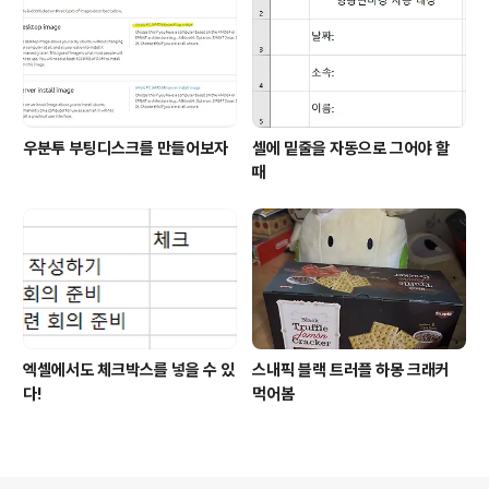
우분투 부팅디스크를 만들어보자
셀에 밑줄을 자동으로 그어야 할
때
엑셀에서도 체크박스를 넣을 수 있
스내픽 블랙 트러플 하몽 크래커
다!
먹어봄