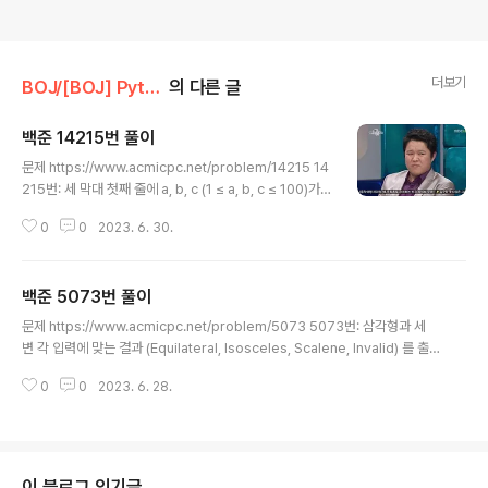
더보기
BOJ/[BOJ] Python
의 다른 글
백준 14215번 풀이
글 내용
문제 https://www.acmicpc.net/problem/14215 14
215번: 세 막대 첫째 줄에 a, b, c (1 ≤ a, b, c ≤ 100)가
주어진다. www.acmicpc.net 막대기 세 개가 주어졌을
0
0
2023. 6. 30.
때, 이걸로 만들 수 있는 삼각형의 최대 둘레는? 풀이 이 문
제 보자마자 본인 표정: 근데 이 문제, 막상 풀어보면 쉽다.
아니 진짜 쉽다니까요? 앞에서 풀었던 세 변으로 삼각형 판
백준 5073번 풀이
별하는 문제에 나왔던 부등식만 기억하면 진짜 금방 풀린
글 내용
다. 삼각형 부등식에서 제일 긴 변 >= 나머지 두 변 길이의
문제 https://www.acmicpc.net/problem/5073 5073번: 삼각형과 세
합이면 삼각형이 성립 안 된다고 했잖아요? 요것만 딱 기억
변 각 입력에 맞는 결과 (Equilateral, Isosceles, Scalene, Invalid) 를 출
하시면 됨. import sys byeon = list(map(int,sys.std
력하시오. www.acmicpc.net 세 변의 길이를 토대로 어떤 삼각형인지 판별하
in.readline().split())) 뭐야 배열..
0
0
2023. 6. 28.
기 풀이 예각둔각은 안하나배... 아무튼 이번에는 변의 '길이'로 삼각형을 판별하
는 문제다. 전에는 각이었음. import sys while True: byeon = list(map(i
nt,sys.stdin.readline().split())) if sum(byeon) == 0: break byeon.s
ort(reverse=True) # 변 리스트 정렬 if byeon[0] >= byeon[1] + byeo
n[2]: pr..
이 블로그 인기글