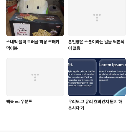
스내픽 블랙 트러플 하몽 크래커
본인쟝은 소분이라는 말을 써본적
먹어봄
이 없음
맥북 vs 우분투
우리도 그 유리 효과인지 뭔지 해
봅시다 거