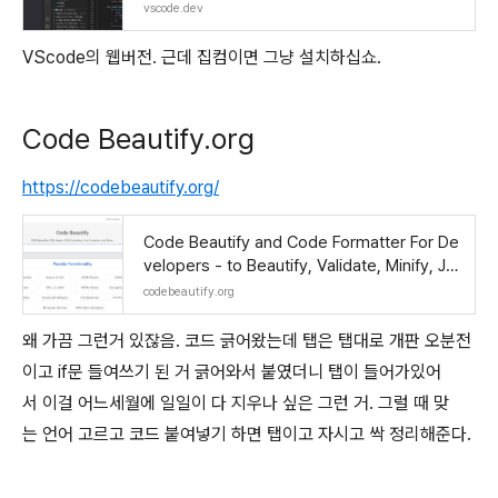
vscode.dev
VScode의 웹버전. 근데 집컴이면 그냥 설치하십쇼.
Code Beautify.org
https://codebeautify.org/
Code Beautify and Code Formatter For De
velopers - to Beautify, Validate, Minify, JS
ON, XML, JavaScript, CSS, HTML, Excel an
codebeautify.org
d mor
왜 가끔 그런거 있잖음. 코드 긁어왔는데 탭은 탭대로 개판 오분전
이고 if문 들여쓰기 된 거 긁어와서 붙였더니 탭이 들어가있어
서 이걸 어느세월에 일일이 다 지우나 싶은 그런 거. 그럴 때 맞
는 언어 고르고 코드 붙여넣기 하면 탭이고 자시고 싹 정리해준다.