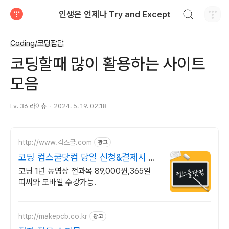
검색하기
인생은 언제나 Try and Except
티스토리
Coding/코딩잡담
코딩할때 많이 활용하는 사이트
모음
Lv. 36 라이츄
2024. 5. 19. 02:18
http://www.컴스쿨.com
광고
코딩 컴스쿨닷컴 당일 신청&결제시 기
프티콘!
코딩 1년 동영상 전과목 89,000원,365일
피씨와 모바일 수강가능.
http://makepcb.co.kr
광고