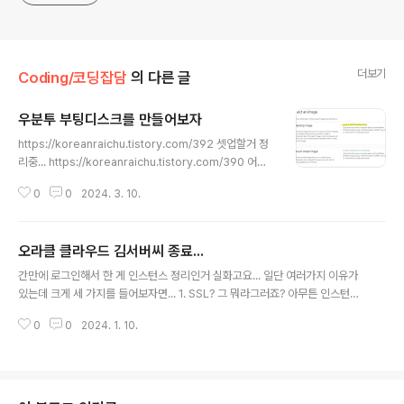
더보기
Coding/코딩잡담
의 다른 글
우분투 부팅디스크를 만들어보자
글 내용
https://koreanraichu.tistory.com/392 셋업할거 정
리중... https://koreanraichu.tistory.com/390 어영
부영 3월입니다. 일단 아직 상순이지만 눈감으면 중순이오
0
0
2024. 3. 10.
눈감으면 하순이오 눈감으면 아 생일이네... 만나이 증가!
뭐... 진짜 그래요. 세월이 다 그렇지 뭘... koreanraichu.ti
story.com 여기에 대충 새 노트북에 세팅할거랑 이것저
오라클 클라우드 김서버씨 종료...
것 해서 정리해뒀다고 했는데, 윈도건 리눅스건 일단 Free
글 내용
DOS에 설치할거면 CD(혹은 USB에 부팅디스크 만든거)
간만에 로그인해서 한 게 인스턴스 정리인거 실화고요... 일단 여러가지 이유가
가 있어야 한다. 보통 윈도우는 FreeDOS 사면서 윈도우
있는데 크게 세 가지를 들어보자면... 1. SSL? 그 뭐라그러죠? 아무튼 인스턴스
같이 사고 깔아달라 하면 파시는 분들이 알아서 찰떡같이
가 HTTPS가 아니고 HTTP상태였음. 엔진엑스 깔다가 실패해서... 아니 난 하
깔아주시지만(물론 윈도우 몸값도 지불했으니까...) 리눅스
0
0
2024. 1. 10.
란대로 했는데 안되잖아...ㅠ 2. 연결된 도메인이 없음. 예전에 도메인 할당했던
는 그렇지 않..
거 만료됐는데 .shop 도메인이 개같이 비싸서 갱신을 안 했음. 3. 그럼 도메인
을 왜 갱신을 안 했는가... 가격도 가격이지만 여기에 올려둘만한 무언가가 없었
음. 토이프로젝트들은 많은데 뭔가 그런거 있잖아요... 인스턴스에는 뭔가 기깔
난 프로젝트들만 올려야 할 것 같은... 그래서 뭘 안 올렸음. 그리고 여기서 파생