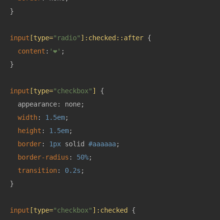
}

input
[type=
"radio"
]
:checked
::after
 {

content
:
'❤️'
;

}

input
[type=
"checkbox"
]
 {

  appearance: none;

width
: 
1.5em
;

height
: 
1.5em
;

border
: 
1px
 solid 
#aaaaaa
;

border-radius
: 
50%
;

transition
: 
0.2s
;

}

input
[type=
"checkbox"
]
:checked
 {
