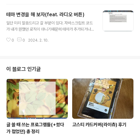
만 가끔 남녀가 결혼하기 전에 궁합이 koreanraichu.tist
ory.com 여기서 했던 그거 맞다. 근데 실시간 시계는 안
테마 변경을 해 보자(feat. 라디오 버튼)
됨… setInterval 찾아봤는데 지금 코드 상태로는 안되고
글 내용
실시간 시계는 죄다 함수 때려박은거라 아예 코드를 엎어
일단 미리 말씀드리고 갈 부분이 있다. 자바스크립트 코드
야 할 수준이더라… 였는데 결국 해결 봤다. const curre
가 내가 원했던 로직이 아니기때문에 테마가 추가되거나
ntTime = document.querySelector(".currenttim
할 때 if문이 아주 덕지덕지 붙어서 뵈기 싫은데 이걸 대체
e"); const earthBranch = document.queryS..
0
0
2024. 2. 10.
어떻게 깔끔하게 해야 할 지 모르겠다. 이건 나중에 방법 찾
으면 보완할 예정. HTML이나 CSS는 걍 깃헙 가서 보는
게 편한데, 기존에 체크박스나 라디오버튼과 달리 이번에
는 라벨태그를 추가했다. 라벨태그는 아무개 이런 식으로
쓰는 태그인데, label for=""에 라디오버튼이나 체크박스
이 블로그 인기글
의 아이디를 넣으면 꼭 그 라디오버튼이나 체크박스를 정
확하게 클릭하지 않더라도(글자를 눌러도) 선택이 되게끔
해 주는 매우 편한 태그다. 특히 화면이 작은 모바일에서 말
이지. 이게 기본 테마. 글자색은 아이보리 블랙이다. .vand
yke { color..
글 쓸 때 쓰는 프로그램들(+썼다
고스티 카드커버(라이츄) 후기
가 접었던) 총 정리