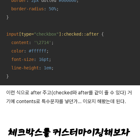
border
: 
2px
 dotted 
#000000
;

border-radius
: 
50%
;

}

input
[type=
"checkbox"
]
:checked
::after
 {

content
: 
'\2714'
;

color
: 
#ffffff
;

font-size
: 
16pt
;

line-height
: 
1em
;

}
이런 식으로 after 주고(checked와 after를 같이 줄 수 있다) 거
기에 contents로 특수문자를 넣던가… 이모지 해봤는데 된다.