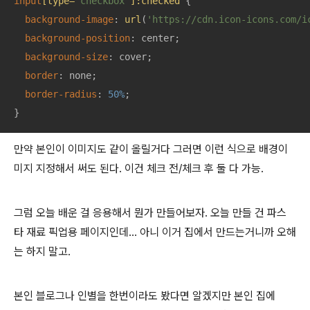
input
[type=
"checkbox"
]
:checked
 {

background-image
: 
url
(
'https://cdn.icon-icons.com/i
background-position
: center;

background-size
: cover;

border
: none;

border-radius
: 
50%
;

}
만약 본인이 이미지도 같이 올릴거다 그러면 이런 식으로 배경이
미지 지정해서 써도 된다. 이건 체크 전/체크 후 둘 다 가능.
그럼 오늘 배운 걸 응용해서 뭔가 만들어보자. 오늘 만들 건 파스
타 재료 픽업용 페이지인데… 아니 이거 집에서 만드는거니까 오해
는 하지 말고.
본인 블로그나 인별을 한번이라도 봤다면 알겠지만 본인 집에