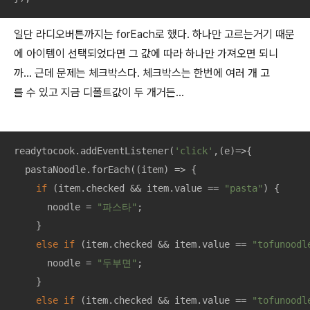
일단 라디오버튼까지는 forEach로 했다. 하나만 고르는거기 때문
에 아이템이 선택되었다면 그 값에 따라 하나만 가져오면 되니
까… 근데 문제는 체크박스다. 체크박스는 한번에 여러 개 고
를 수 있고 지금 디폴트값이 두 개거든…
readytocook.addEventListener(
'click'
,
(
e
)=>
{

  pastaNoodle.forEach(
(
item
) =>
 {

if
 (item.checked && item.value == 
"pasta"
) {

      noodle = 
"파스타"
;

    }

else
if
 (item.checked && item.value == 
"tofunoodl
      noodle = 
"두부면"
;

    }

else
if
 (item.checked && item.value == 
"tofunoodl