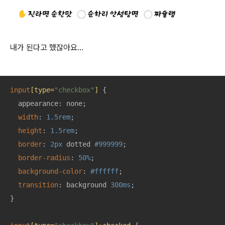
내가 된다고 했잖아요…
input
[type=
"checkbox"
]
 {

  appearance: none;

width
: 
1.5rem
;

height
: 
1.5rem
;

border
: 
2px
 dotted 
#999999
;

border-radius
: 
50%
;

background-color
: 
#ffffff
;

transition
: background 
300ms
;

}
