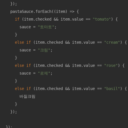
  });

  pastaSauce.forEach(
(
item
) =>
 {

if
 (item.checked && item.value == 
"tomato"
) {

      sauce = 
"토마토"
;

    }

else
if
 (item.checked && item.value == 
"cream"
) {

      sauce = 
"크림"
;

    }

else
if
 (item.checked && item.value == 
"rose"
) {

      sauce = 
"로제"
;

    }

else
if
 (item.checked && item.value == 
"basil"
) {

      바질크림

    }

  });

});