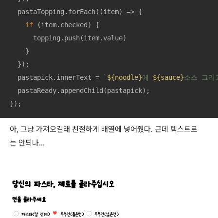
  pastaTopping.forEach(
(
item
) =>
 {

if
 (item.checked) {

      topping.push(item.value)

    }

  });

  pastapick.innerText = 
`
${noodle}
에 
${sauce}
소스 그리
  pastaReady.appendChild(pastapick);

});
아, 그냥 가져오길래 친절하게 배열에 넣어줬다. 근데 텍스트로
는 안되나...