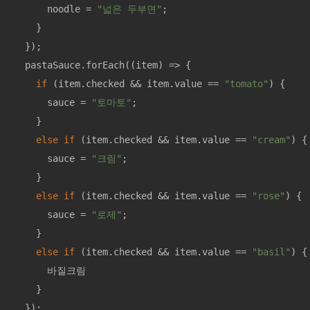
      noodle = 
"넓은 두부면"
;

    }

  });

  pastaSauce.forEach(
(
item
) =>
 {

if
 (item.checked && item.value == 
"tomato"
) {

      sauce = 
"토마토"
;

    }

else
if
 (item.checked && item.value == 
"cream"
) {

      sauce = 
"크림"
;

    }

else
if
 (item.checked && item.value == 
"rose"
) {

      sauce = 
"로제"
;

    }

else
if
 (item.checked && item.value == 
"basil"
) {

      바질크림

    }

  });
