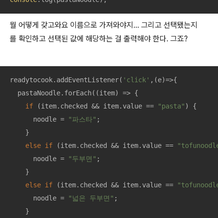
뭘 어떻게 갖고와요 이름으로 가져와야지… 그리고 선택됐는지
를 확인하고 선택된 값에 해당하는 걸 출력해야 한다. 그죠?
readytocook.addEventListener(
'click'
,
(
e
)=>
{

  pastaNoodle.forEach(
(
item
) =>
 {

if
 (item.checked && item.value == 
"pasta"
) {

      noodle = 
"파스타"
;

    }

else
if
 (item.checked && item.value == 
"tofunoodl
      noodle = 
"두부면"
;

    }

else
if
 (item.checked && item.value == 
"tofunoodl
      noodle = 
"넓은 두부면"
;

    }
