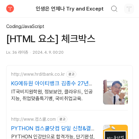
검색하기
인생은 언제나 Try and Except
티스토리
Coding/JavaScript
[HTML 요소] 체크박스
Lv. 36 라이츄
2024. 4. 9. 00:20
http://www.hrditbank.co.kr
광고
KG에듀원 아이티뱅크 김종수 27년경
력전문가 IT취업상담
IT국비지원학원, 정보보안, 클라우드, 인공
지능, 취업맞춤특기병, 국비취업교육.
http://www.컴스쿨.com
광고
PYTHON 컴스쿨닷컴 당일 신청&결제
시 기프티콘!
PYTHON 인강만으로 합격가능, 단기완성,