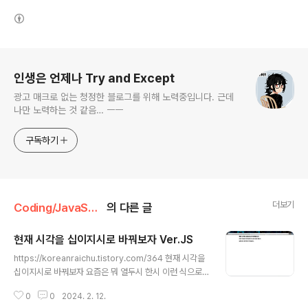
(새창열림)
로그 정보
인생은 언제나 Try and Except
광고 매크로 없는 청정한 블로그를 위해 노력중입니다. 근데
나만 노력하는 것 같음… ㅡㅡ
구독하기
더보기
Coding/JavaScript
의 다른 글
현재 시각을 십이지시로 바꿔보자 Ver.JS
글 내용
https://koreanraichu.tistory.com/364 현재 시각을
십이지시로 바꿔보자 요즘은 뭐 열두시 한시 이런 식으로
얘기해서 십이지시 잘 모르는 사람도 많다. 사실 이거 쓰는
0
0
2024. 2. 12.
거 사주 볼 때 말고는 없는데, 뭐 개인이 보는 경우도 있지