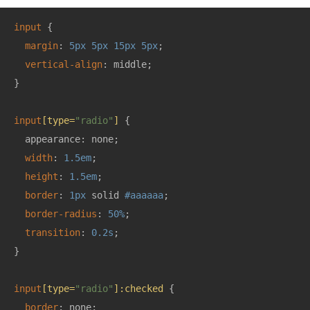
input
 {

margin
: 
5px
5px
15px
5px
;

vertical-align
: middle;

}

input
[type=
"radio"
]
 {

  appearance: none;

width
: 
1.5em
;

height
: 
1.5em
;

border
: 
1px
 solid 
#aaaaaa
;

border-radius
: 
50%
;

transition
: 
0.2s
;

}

input
[type=
"radio"
]
:checked
 {

border
: none;
