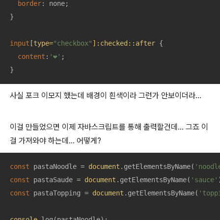
border
: none;

}

input
[type=
"checkbox"
]
:checked
::after
 {

content
:
'❤️'
;

}
사실 포크 이모지 했는데 배경이 흰색이라 그런가 안보이더라…
이걸 만들었으면 이제 자바스크립트를 통해 출력할건데... 그죠 이
걸 가져와야 하는데... 어떻게?
const
 pastaNoodle = 
document
.getElementsByName(
'noodl
const
 pastaSaude = 
document
.getElementsByName(
'sauce'
const
 pastaTopping = 
document
.getElementsByName(
'topp
console
.log(pastaNoodle);