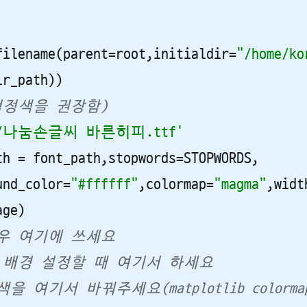
filename(parent=root,initialdir=
"/home/ko
검정색을 권장함)
onts/나눔손글씨 바른히피.ttf'
h = font_path,stopwords=STOPWORDS,

und_color=
"#ffffff"
,colormap=
"magma"
,widt
 경우 여기에 쓰세요
dcloud 배경 설정할 때 여기서 하세요 
색을 여기서 바꿔주세요(matplotlib color