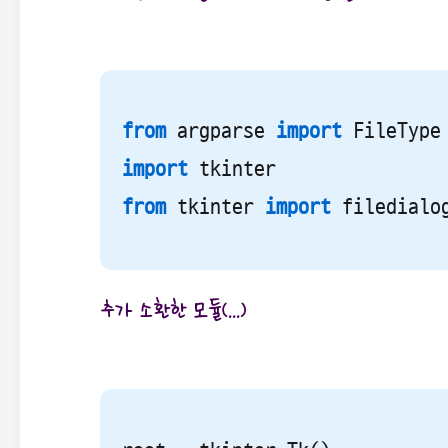
from
 argparse 
import
import
from
 tkinter 
import
 filedialo
추가 소환한 모듈(...)