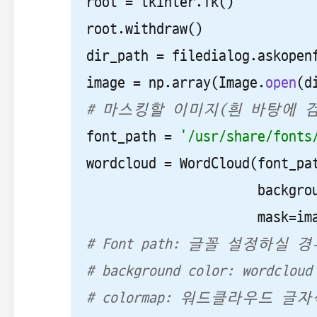
root = tkinter.Tk()

root.withdraw()

dir_path = filedialog.askopen
image = np.array(Image.
open
# 마스킹할 이미지(흰 바탕에 
font_path = 
'/usr/share/f
wordcloud = WordCloud(font_pat
                      backgro
# Font path: 글꼴 설정하실
# background color: wor
# colormap: 워드클라우드 글자