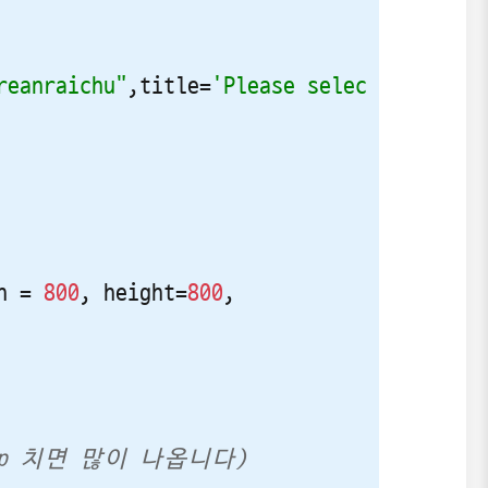
reanraichu"
,title=
'Please select a direct
h = 
800
, height=
800
,

map 치면 많이 나옵니다)