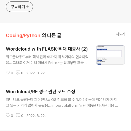
구독하기
더보기
Coding/Python
의 다른 글
Wordcloud with FLASK-뼈대 대공사 (2)
글 내용
워드클라우드부터 해서 진짜 얘까지 개 노가다의 연속이었
음... 그래도 이거 미리 해놔서 Entrez는 입력부만 조금 수
정하면 됩니다. 워드클라우드 경로 썰은 다른 포스트에서
0
0
2022. 8. 22.
풀어드림. 이게 길어서 한번에 캡처 못했음다. 입력부의 각
기능 1. 텍스트 입력란(샘플 텍스트도 있음): 샘플 텍스트는
현재 한글 두개(별 헤는 밤, 청포도)랑 영어 하나(미정)를
Wordcloud/RE 경로 관련 코드 수정
생각중이며, 버튼을 누르면 샘플 텍스트가 텍스트에리어에
글 내용
입력된다. 길면 잘 뽑히긴 한데 영어는 뭘 해야 할 지 모르
아니 나도 몰랐는데 파이썬으로 OS 정보를 볼 수 있더라? 근데 맥은 내가 가지
겠음. 아니 그렇다고 하이 잭 하이 마이크 하와유 이딴걸 할
고 있는 기기가 없어서 못봤음... import platform 일단 이놈을 데려온 다음 p
순 없잖수. 논문 해 논문 2. 컬러맵 선택(이따 이미지 올려
rint(platform.platform()) 을 치면 자기 컴퓨터의 OS 정보를 볼 수 있다. 그
드림): 이건 밑에 털어드림. 3. 마스킹이미지 ㄱㄱ: 이미지
0
0
2022. 8. 22.
래서 이걸 어떻게 수정했냐면 OS = platform.platform() if 'Linux' in OS:
안 쓴다는 선택지는 없음. 4. 언어 선택(한국어는 kon..
default_dir = '/home' font_dir = '/usr/share/fonts' else: default_dir
= 'C:\\' font_dir = 'C:\\Fonts' OS 정보를 가져와서 리눅스면 기본 경로를 이