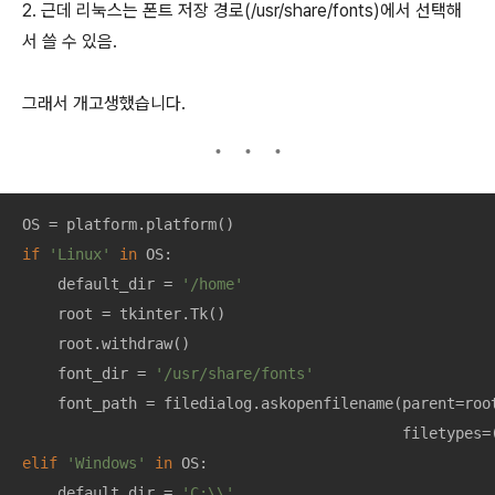
2. 근데 리눅스는 폰트 저장 경로(/usr/share/fonts)에서 선택해
서 쓸 수 있음.
그래서 개고생했습니다.
if
'Linux'
in
 OS: 

    default_dir = 
'/home'
    root = tkinter.Tk()

    root.withdraw()

    font_dir = 
'/usr/share/fonts'
    font_path = filedialog.askopenfilename(parent=roo
                                           filetypes=
elif
'Windows'
in
 OS:

    default_dir = 
'C:\\'