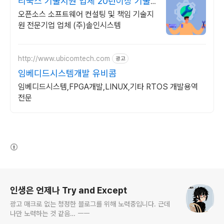
리눅스 기술지원 업체 20년이상 기술
지원 노하우
오픈소스 소프트웨어 컨설팅 및 책임 기술지
원 전문기업 업체 (주)솔인시스템
http://www.ubicomtech.com
광고
임베디드시스템개발 유비콤
임베디드시스템,FPGA개발,LINUX,기타 RTOS 개발용역
전문
(새창열림)
로그 정보
인생은 언제나 Try and Except
광고 매크로 없는 청정한 블로그를 위해 노력중입니다. 근데
나만 노력하는 것 같음… ㅡㅡ