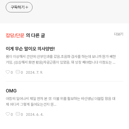
구독하기
더보기
잡담/단문
의 다른 글
이게 무슨 말이오 의사양반!
글 내용
몸이 이상해서 간만에 산부인과를 갔음.초음파 검사를 하는데 보니까 뭔가 쎄한
거임. (심심해서 화면 봤음)자궁근종이 있었음. 뭐 당장 째야합니다 이정도는 아
니고 주기적으로 경과를 봐야 하는 뭐 그런 정도긴 하지만... 그래도 내 몸에 없
0
0
2024. 7. 9.
어도 되는게 생겼다는게 기분이 썩 좋지는 않고요. 엄마가 알았다간 고기피자치
킨탕슉돈까스햄버거곱창 못먹음 이제...
OMG
글 내용
아침에 일어나서 제일 먼저 본 것: 이불 위를 활보하는 바선생님 더블킬 땄음 대
체 어디서 그렇게 들어오는건지 원…
0
0
2024. 6. 4.