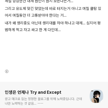
제일 깝깝한건 대체 원인이 뭔지 모른다는거...
그리고 유도제 맞긴 맞았는데 바로 터지는거 아니고 며칠 쿨탐 있
어서 며칠동안 더 고통받아야 한다는 거...
내가 왜 생리중도 아닌데 생리대를 차야 하냐고 대체... 심지어 평
범하게 먹고 자고 싸고 한 게 다인데...
(새창열림)
로그 정보
인생은 언제나 Try and Except
광고 매크로 없는 청정한 블로그를 위해 노력중입니다. 근데
나만 노력하는 것 같음… ㅡㅡ