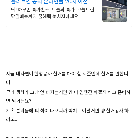
올리브영 공식 온라인몰 20시 이전 주
문은 오늘드림
딱! 하루만 특가찬스, 오늘의 특가, 오늘드림
당일배송까지 꿀혜택 놓치지마세요!
지금 대자연이 한창공사 철거를 해야 할 시즌인데 철거를 안합니
다.
근데 생리가 그냥 안 터지는거면 걍 아 언젠간 하겠지 하고 존버하
면 되거든요?
계속 분비물에 피 섞여 나오니까 빡쳐... 이럴거면 걍 철거공사 하
라고...