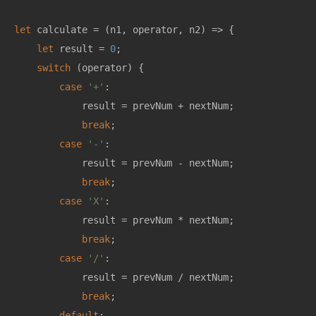
let
 calculate = 
(
n1, operator, n2
) =>
 {

let
 result = 
0
;

switch
 (operator) {

case
'+'
:

            result = prevNum + nextNum;

break
;

case
'-'
:

            result = prevNum - nextNum;

break
;

case
'X'
:

            result = prevNum * nextNum;

break
;

case
'/'
:

            result = prevNum / nextNum;

break
;

default
:
