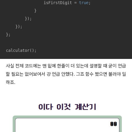
                isFirstDigit = 
true
;

            }

        });

    });

};

calculator();
사실 전체 코드에는 맨 밑에 한줄이 더 있는데 설명할 때 굳이 언급
할 필요는 없어보여서 걍 언급 안했다. 그죠 함수 짰으면 불러야 일
하죠.