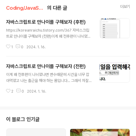
더보기
Coding/JavaScript
의 다른 글
자바스크립트로 만나이를 구해보자 (후편)
글 내용
https://koreanraichu.tistory.com/367 자바스크립
트로 만나이를 구해보자 (전편)이게 왜 전후편이 나뉘었냐
면 변수때문에 시간을 너무 잡아먹었고 나는 출근을 해야
1
0
2024. 1. 16.
하는 몸입니다... 그래서 자잘한 것들... 뭐 CSS 마진 패딩
이딴거라던가 날짜에 시작점 끝점 정하는 뭐 그런korean
raichu.tistory.com내 어제 만나이 구현하는걸 짜면서
자바스크립트로 만나이를 구해보자 (전편)
몇가지 추가할 게 있는데 출근해야 해서 못했다고 한 게 있
글 내용
었다. 네가지 있었는데 오늘은 그걸 다 구현해볼거다. 근데
이게 왜 전후편이 나뉘었냐면 변수때문에 시간을 너무 잡
생각보다 자잘한 기능이라 금방 끝남둥.날짜 시작이랑 끝
아먹었고 나는 출근을 해야 하는 몸입니다... 그래서 자잘한
정하기이거는 JS선에서 건들 게 아니라 HTML파일에 있
것들... 뭐 CSS 마진 패딩 이딴거라던가 날짜에 시작점 끝
는 인풋태그를 건드리면 된다. input type=date 속성 중
2
0
2024. 1. 16.
점 정하는 뭐 그런거 있죠? 그런게 아직 안됐음... 그래서 깃
에 min이랑 max가 있는데 말 그대로 최..
헙에 올린 버전은 '일단 계산만 해 주는' 버전입니다. 아무
튼 그럼. 사실 기본적인 로직은 파이썬하고 다를 게 없다.
그리고 자바스크립트에서도 날짜를 다룰 수 있지. const
birthday = document.querySelector('input[type
이 블로그 인기글
="date"]'); const calButton = document.querySel
ector('button'); const yourAge = document.crea
teElement('p'); const yourAg..