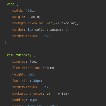
.wrap
 {

width
: 
480px
;

margin
: 
0
 auto;

background-color
: 
var
(--sub-color);

border
: 
1px
 solid transparent;

border-radius
: 
10px
;

}

.resultDisplay
 {

display
: flex;

flex-direction
: column;

height
: 
50px
;

font-size
: 
30px
;

border-radius
: 
10px
;

background-color
: 
var
(--white);

padding
: 
10px
;
