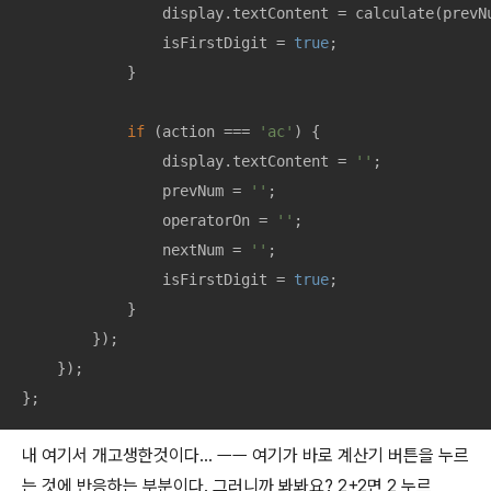
                display.textContent = calculate(prevNu
                isFirstDigit = 
true
;

            }

if
 (action === 
'ac'
) {

                display.textContent = 
''
;

                prevNum = 
''
;

                operatorOn = 
''
;

                nextNum = 
''
;

                isFirstDigit = 
true
;

            }

        });

    });

};
내 여기서 개고생한것이다… ㅡㅡ 여기가 바로 계산기 버튼을 누르
는 것에 반응하는 부분이다. 그러니까 봐봐요? 2+2면 2 누르