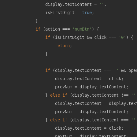
                display.textContent = 
''
;

                isFirstDigit = 
true
;

            }

if
 (action === 
'numBtn'
) {

if
 (isFirstDigit && click === 
'0'
) {

return
;

                }

if
 (display.textContent === 
''
 && ope
                    display.textContent = click;

                    prevNum = display.textContent;

                } 
else
if
 (display.textContent !== 
''
                    display.textContent = display.text
                    prevNum = display.textContent;

                } 
else
if
 (display.textContent === 
''
                    display.textContent = click;

                    nextNum = display.textContent;
