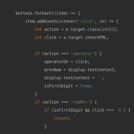
    buttons.forEach(
(
item
) =>
 {

        item.addEventListener(
'click'
, 
(
e
) =>
 {

let
 action = e.target.classList[
0
];

let
 click = e.target.innerHTML;

if
 (action === 
'operator'
) {

                operatorOn = click;

                prevNum = display.textContent;

                display.textContent = 
''
;

                isFirstDigit = 
true
;

            }

if
 (action === 
'numBtn'
) {

if
 (isFirstDigit && click === 
'0'
) {

return
;

                }
