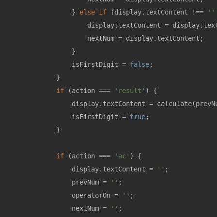
                } 
else
if
 (display.textContent !== 
''
                    display.textContent = display.text
                    nextNum = display.textContent;

                }

                isFirstDigit = 
false
;

            }

if
 (action === 
'result'
) {

                display.textContent = calculate(prevNu
                isFirstDigit = 
true
;

            }

if
 (action === 
'ac'
) {

                display.textContent = 
''
;

                prevNum = 
''
;

                operatorOn = 
''
;

                nextNum = 
''
;
