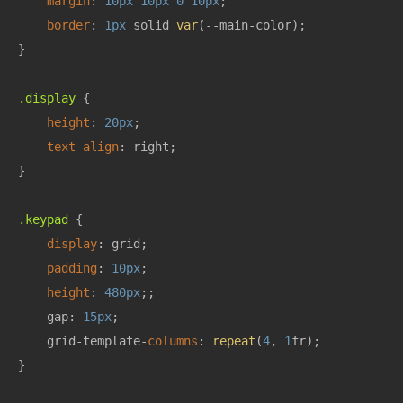
margin
: 
10px
10px
0
10px
;

border
: 
1px
 solid 
var
(--main-color);

}

.display
 {

height
: 
20px
;

text-align
: right;

}

.keypad
 {

display
: grid;

padding
: 
10px
;

height
: 
480px
;;

    gap: 
15px
;

    grid-template-
columns
: 
repeat
(
4
, 
1
fr);

}
