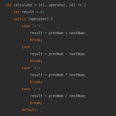
let
 calculate = 
(
n1, operator, n2
) =>
 {

let
 result = 
0
;

switch
 (operator) {

case
'+'
:

            result = prevNum + nextNum;

break
;

case
'-'
:

            result = prevNum - nextNum;

break
;

case
'X'
:

            result = prevNum * nextNum;

break
;

case
'/'
:

            result = prevNum / nextNum;

break
;

default
:
