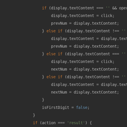
if
 (display.textContent === 
''
 && ope
                    display.textContent = click;

                    prevNum = display.textContent;

                } 
else
if
 (display.textContent !== 
''
                    display.textContent = display.text
                    prevNum = display.textContent;

                } 
else
if
 (display.textContent === 
''
                    display.textContent = click;

                    nextNum = display.textContent;

                } 
else
if
 (display.textContent !== 
''
                    display.textContent = display.text
                    nextNum = display.textContent;

                }

                isFirstDigit = 
false
;

            }

if
 (action === 
'result'
) {
