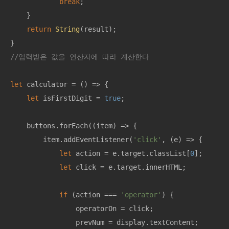
break
;

    }

return
String
(result);

//입력받은 값을 연산자에 따라 계산한다
let
 calculator = 
() =>
 {

let
 isFirstDigit = 
true
;

    buttons.forEach(
(
item
) =>
 {

        item.addEventListener(
'click'
, 
(
e
) =>
 {

let
 action = e.target.classList[
0
];

let
 click = e.target.innerHTML;

if
 (action === 
'operator'
) {

                operatorOn = click;

                prevNum = display.textContent;
