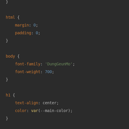
}

html
 {

margin
: 
0
;

padding
: 
0
;

}

body
 {

font-family
: 
'DungGeunMo'
;

font-weight
: 
700
;

}

h1
 {

text-align
: center;

color
: 
var
(--main-color);

}
