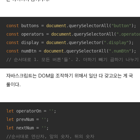
const
 buttons = 
document
.querySelectorAll(
"button"
const
 operators = 
document
.querySelectorAll(
".operato
const
 display = 
document
.querySelector(
".display"
const
 numBtn = 
document
.querySelectorAll(
".numBtn"
// 순서대로 1. 모든 버튼'들'. 2. 더하기 빼기 곱하기 나누기 
자바스크립트는 DOM을 조작하기 위해서 일단 다 갖고오는 게 국
룰이다.
let
 operatorOn = 
''
let
 prevNum = 
''
let
 nextNum = 
''
//순서대로 연산자, 앞의 숫자, 뒤의 숫자