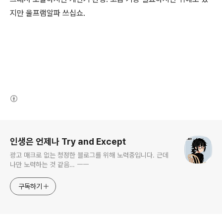
지만 울프램알파 쓰십쇼.
(새창열림)
로그 정보
인생은 언제나 Try and Except
광고 매크로 없는 청정한 블로그를 위해 노력중입니다. 근데
나만 노력하는 것 같음… ㅡㅡ
구독하기