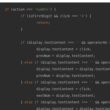
if
 (action === 
'numBtn'
) {

if
 (isFirstDigit && click === 
'0'
) {

return
;

	}

if
 (display.textContent === 
''
 && operatorOn 
		display.textContent = click;

		prevNum = display.textContent;

	} 
else
if
 (display.textContent !== 
''
 && oper
		display.textContent = display.textContent + click;

		prevNum = display.textContent;

	} 
else
if
 (display.textContent === 
''
 && oper
		display.textContent = click;

		nextNum = display.textContent;

	} 
else
if
 (display.textContent !== 
''
 && oper
		display.textContent = display.textContent + click;
