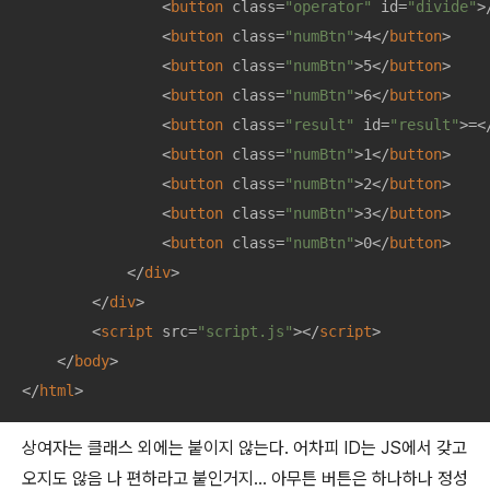
<
button
class
=
"operator"
id
=
"divide"
>
<
button
class
=
"numBtn"
>
4
</
button
>
<
button
class
=
"numBtn"
>
5
</
button
>
<
button
class
=
"numBtn"
>
6
</
button
>
<
button
class
=
"result"
id
=
"result"
>
=
<
<
button
class
=
"numBtn"
>
1
</
button
>
<
button
class
=
"numBtn"
>
2
</
button
>
<
button
class
=
"numBtn"
>
3
</
button
>
<
button
class
=
"numBtn"
>
0
</
button
>
</
div
>
</
div
>
<
script
src
=
"script.js"
>
</
script
>
</
body
>
</
html
>
상여자는 클래스 외에는 붙이지 않는다. 어차피 ID는 JS에서 갖고
오지도 않음 나 편하라고 붙인거지… 아무튼 버튼은 하나하나 정성