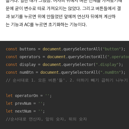
을거다. 일단 내가 그랬음. 어차피 위에서 버튼 전체를 가져왔기때
문에 굳이 변수로 따로 가져오지는 않았다. 그리고 버튼들에서 결
과 보기를 누르면 위에 만들었던 앞에꺼 연산자 뒤에꺼 계산하
는 기능과 AC를 누르면 초기화하는 기능이다.
const
 buttons = 
document
.querySelectorAll(
"button"
const
 operators = 
document
.querySelectorAll(
".operato
const
 display = 
document
.querySelector(
".display"
const
 numBtn = 
document
.querySelectorAll(
".numBtn"
// 순서대로 1. 모든 버튼'들'. 2. 더하기 빼기 곱하기 나누기 
let
 operatorOn = 
''
let
 prevNum = 
''
let
 nextNum = 
''
//순서대로 연산자, 앞의 숫자, 뒤의 숫자