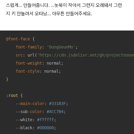
스럽게… 만들어줍니다. …놋북이 작아서 그런지 오래돼서 그런
지 키 안눌려서 오타남… 아무튼 만들어주세요.
@font-face
 {

font-family
: 
'DungGeunMo'
;

src
: 
url
(
'https://cdn.jsdelivr.net/gh/projectnoon
font-weight
: normal;

font-style
: normal;

}

:root
 {

    --
main
-
color
: 
#331B3F
;

    --sub-
color
: 
#ACC7B4
;

    --white: 
#ffffff
;

    --black: 
#000000
;
