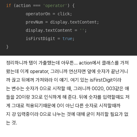
if
 (action === 
'operator'
) {

	operatorOn = click;

	prevNum = display.textContent;

	display.textContent = 
''
;

	isFirstDigit = 
true
;

}
정리하니까 탭이 가출했는데 아무튼… action에서 클래스를 가져
왔는데 이게 operator, 그러니까 연산자면 앞에 숫자가 끝난거니
까 끊고 뒤에꺼 가져와라 이 얘기. 여기 있는 isFirstDigit이라
는 변수는 숫자가 0으로 시작할 때, 그러니까 0020, 003같은 애
들을 20이랑 3으로 인식하게 해 준다. 뒤에 숫자를 입력할때도 저
게 그대로 적용되기때문에 0이 아닌 다른 숫자로 시작할때까
지 걍 입력중이라 0으로 나누는 것에 대해 굳이 처리할 필요가 없
는 것.