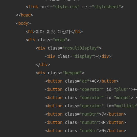
<
link
href
=
"style.css"
rel
=
"stylesheet"
>
</
head
>
<
body
>
<
h1
>
이다 이것 계산기
</
h1
>
<
div
class
=
"wrap"
>
<
div
class
=
"resultDisplay"
>
<
div
class
=
"display"
>
</
div
>
</
div
>
<
div
class
=
"keypad"
>
<
button
class
=
"ac"
>
AC
</
button
>
<
button
class
=
"operator"
id
=
"plus"
">
+
<
button
class
=
"operator"
id
=
"minus"
>
-
<
button
class
=
"operator"
id
=
"multiple
<
button
class
=
"numBtn"
>
7
</
button
>
<
button
class
=
"numBtn"
>
8
</
button
>
<
button
class
=
"numBtn"
>
9
</
button
>