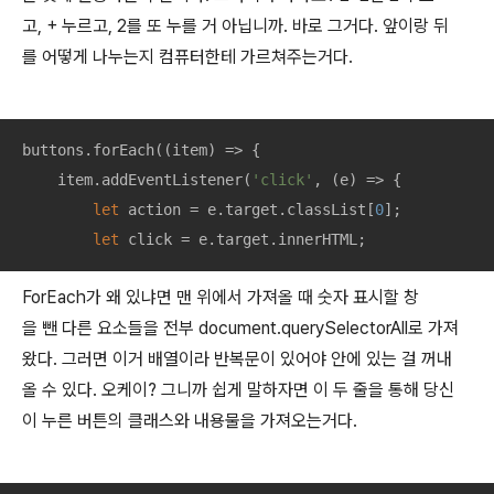
고, + 누르고, 2를 또 누를 거 아닙니까. 바로 그거다. 앞이랑 뒤
를 어떻게 나누는지 컴퓨터한테 가르쳐주는거다.
buttons.forEach(
(
item
) =>
 {

    item.addEventListener(
'click'
, 
(
e
) =>
 {

let
 action = e.target.classList[
0
];

let
 click = e.target.innerHTML;
ForEach가 왜 있냐면 맨 위에서 가져올 때 숫자 표시할 창
을 뺀 다른 요소들을 전부 document.querySelectorAll로 가져
왔다. 그러면 이거 배열이라 반복문이 있어야 안에 있는 걸 꺼내
올 수 있다. 오케이? 그니까 쉽게 말하자면 이 두 줄을 통해 당신
이 누른 버튼의 클래스와 내용물을 가져오는거다.