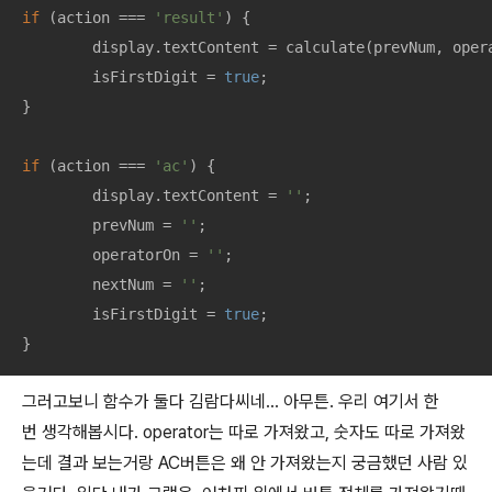
if
 (action === 
'result'
) {

	display.textContent = calculate(prevNum, operatorOn, nextNum);

	isFirstDigit = 
true
;

}

if
 (action === 
'ac'
) {

	display.textContent = 
''
;

	prevNum = 
''
;

	operatorOn = 
''
;

	nextNum = 
''
;

	isFirstDigit = 
true
;

}
그러고보니 함수가 둘다 김람다씨네… 아무튼. 우리 여기서 한
번 생각해봅시다. operator는 따로 가져왔고, 숫자도 따로 가져왔
는데 결과 보는거랑 AC버튼은 왜 안 가져왔는지 궁금했던 사람 있