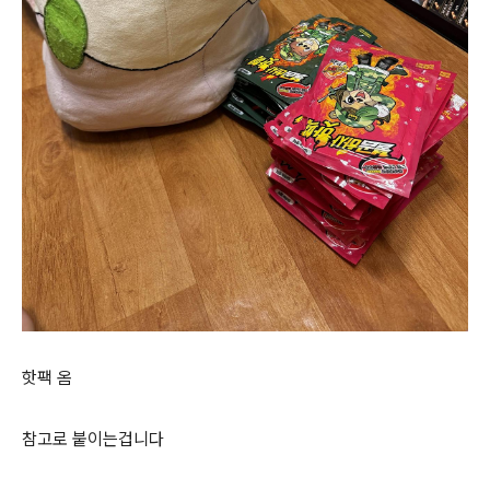
핫팩 옴
참고로 붙이는겁니다