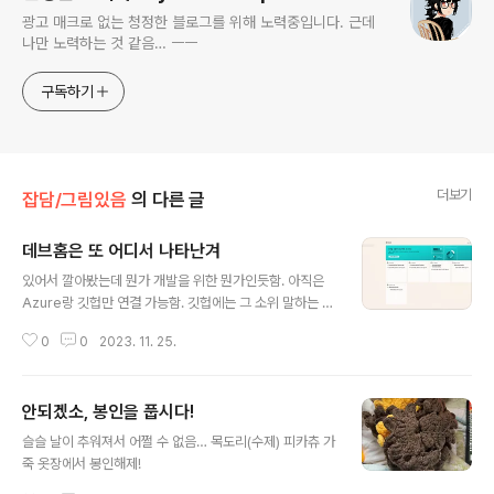
광고 매크로 없는 청정한 블로그를 위해 노력중입니다. 근데
나만 노력하는 것 같음… ㅡㅡ
구독하기
더보기
잡담/그림있음
의 다른 글
데브홈은 또 어디서 나타난겨
글 내용
있어서 깔아봤는데 뭔가 개발을 위한 뭔가인듯함. 아직은
Azure랑 깃헙만 연결 가능함. 깃헙에는 그 소위 말하는 잔
디가 있는데 이게 잔디다. 저기서 이것도 볼 수 있었으면 좋
0
0
2023. 11. 25.
겠는데?
안되겠소, 봉인을 풉시다!
글 내용
슬슬 날이 추워져서 어쩔 수 없음… 목도리(수제) 피카츄 가
죽 옷장에서 봉인해제!