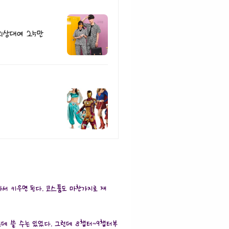
의상대여 25만
서 키우면 된다. 코스튬도 마찬가지로 재
데 쓸 수는 있었다. 그런데 8챕터~9챕터부