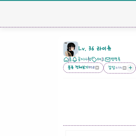
Lv. 36 라이츄
홈
공지사항
태그
방명록
분류 전체보기
잡담
978
475