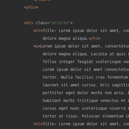
</
div
>
<
div
class
=
"article"
>
<
h1
>
Title: Lorem ipsum dolor sit amet, co
                dolore magna aliqua.
</
h1
>
<
p
>
Lorem ipsum dolor sit amet, consectetu
                dolore magna aliqua. Lacinia at quis 
                Tellus integer feugiat scelerisque va
                Lorem ipsum dolor sit amet consectetu
                tortor. Nulla facilisi cras fermentum
                laoreet sit amet cursus. Orci sagitti
                porttitor eget dolor morbi non arcu. 
                habitant morbi tristique senectus et 
                cursus eget nunc scelerisque viverra 
                tortor at risus. Pulvinar elementum i
<
h1
>
Title: Lorem ipsum dolor sit amet, co