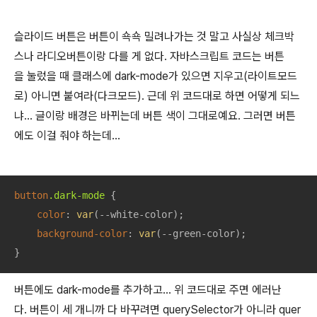
슬라이드 버튼은 버튼이 쇽쇽 밀려나가는 것 말고 사실상 체크박
스나 라디오버튼이랑 다를 게 없다. 자바스크립트 코드는 버튼
을 눌렀을 때 클래스에 dark-mode가 있으면 지우고(라이트모드
로) 아니면 붙여라(다크모드). 근데 위 코드대로 하면 어떻게 되느
냐... 글이랑 배경은 바뀌는데 버튼 색이 그대로예요. 그러면 버튼
에도 이걸 줘야 하는데...
button
.dark-mode
 {

color
: 
var
(--white-color);

background-color
: 
var
(--green-color);

}
버튼에도 dark-mode를 추가하고... 위 코드대로 주면 에러난
다. 버튼이 세 개니까 다 바꾸려면 querySelector가 아니라 quer