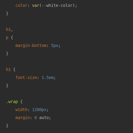
color
: 
var
(--white-color);

}

h1
p
 {

margin-bottom
: 
5px
;

}

h1
 {

font-size
: 
1.5em
;

}

.wrap
 {

width
: 
1280px
;

margin
: 
0
 auto;

}
