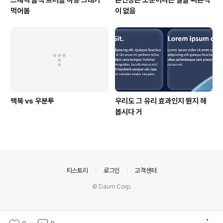
스내픽 블랙 트러플 하몽 크래커
본인쟝은 소분이라는 말을 써본적
먹어봄
이 없음
맥북 vs 우분투
우리도 그 유리 효과인지 뭔지 해
봅시다 거
의안내
티스토리
로그인
고객센터
© Daum Corp.