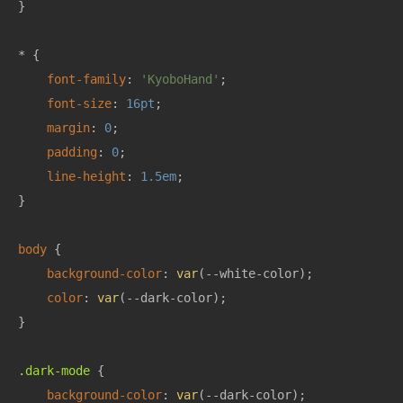
}

* {

font-family
: 
'KyoboHand'
;

font-size
: 
16pt
;

margin
: 
0
;

padding
: 
0
;

line-height
: 
1.5em
;

}

body
 {

background-color
: 
var
(--white-color);

color
: 
var
(--dark-color);

}

.dark-mode
 {

background-color
: 
var
(--dark-color);
