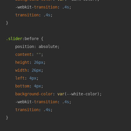
    -webkit-
transition
: .
4s
;

transition
: .
4s
;

}

.slider
:before {

    position: absolute;

content
: 
""
;

height
: 
26px
;

width
: 
26px
;

left
: 
4px
;

bottom
: 
4px
;

background-color
: 
var
(--white-color);

    -webkit-
transition
: .
4s
;

transition
: .
4s
;

}
