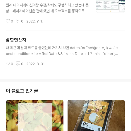
글 내용
원래 페이지네이션이랑 수정/삭제도 구현하려고 했는데 못
함... 페이지네이션은 전에 했던 게 오브젝트를 동적으로 생
성하는건데 여기서는 DB에 있는 걸 받아와서 진행해야 하
0
0
2022. 9. 1.
는거라 버튼 렌더링/로직에서 막혔고 수정/삭제는 이따 보
시면 아시겠지만 저기서 뭐가 뭔지를 구분할 수단이 없습
니다. 아, 사람은 구별할 수 있지. 컴퓨터가 못해요. 인간적
삼항연산자
으로 달력 위에 시계 마렵잖아요 Reference https://sti
글 내용
ckode.tistory.com/124 [JavaScript] 디지털 시계 만
내 최근에 달력 코드를 올렸는데 거기서 보면 dates.forEach((date, i) => { c
들기 자바스크립트을 활용하여 디지털 시계를 만들어보겠
onst condition = i >= firstDate && i < lastDate + 1 ? 'this' : 'other';
습니다. 먼저, 스틱코드에 올라온 '디지털 시계 만들기' 코
dates[i] = `${date}`; }) 이놈이 있다. 어디서 나오냐면 이전달/다음달 날짜
드를 즐겨찾기 추가해주세요. 먼저 html 코드를 작성해봅
0
0
2022. 8. 31.
구별할 때 나온다. 근데 이게 뭔 람다식인가 했더니 그건 아니고 삼항연산자래
시다. html 파일에서 스틱코 stickode.tistor..
요... 그럼 이게 뭔지 한번 알아보자. 얘는 연산자는 연산자인데 항이 세 개이다.
엥? 그게 왜요? 항이 세개일수도 있잖음! 자 생각해봅시다. 우리 더하기 하나에
숫자 몇개 들어감? 두개 들어가죠? 곱하기는? 곱하기도 두개지? 제곱은? 제곱
도 두개다. 나누기는? 피제수 제수 두개다. 루트는? 두개다. 예? 루트가..
이 블로그 인기글