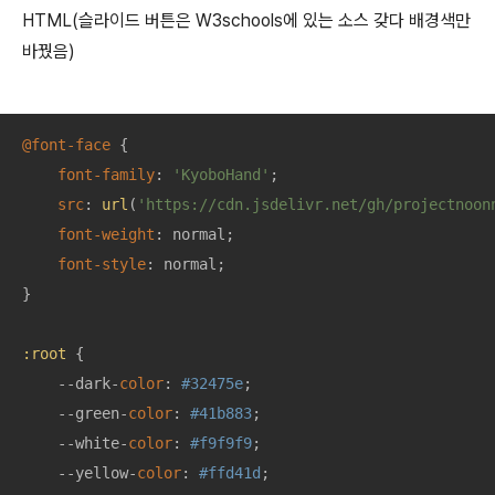
HTML(슬라이드 버튼은 W3schools에 있는 소스 갖다 배경색만
바꿨음)
@font-face
 {

font-family
: 
'KyoboHand'
;

src
: 
url
(
'https://cdn.jsdelivr.net/gh/projectnoon
font-weight
: normal;

font-style
: normal;

}

:root
 {

    --dark-
color
: 
#32475e
;

    --green-
color
: 
#41b883
;

    --white-
color
: 
#f9f9f9
;

    --yellow-
color
: 
#ffd41d
;
