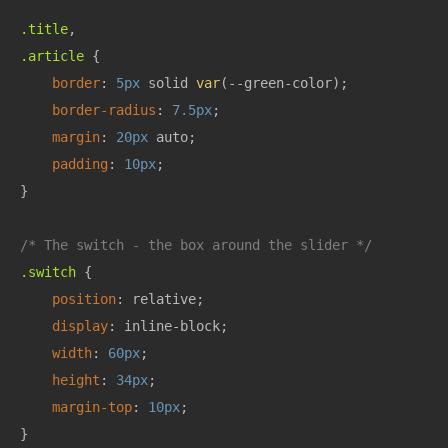
.title
.article
 {

border
: 
5px
 solid 
var
(--green-color);

border-radius
: 
7.5px
;

margin
: 
20px
 auto;

padding
: 
10px
;

}

/* The switch - the box around the slider */
.switch
 {

position
: relative;

display
: inline-block;

width
: 
60px
;

height
: 
34px
;

margin-top
: 
10px
;

}
