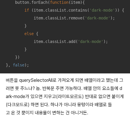
    button.forEach(
function
(
item
)
{

if
 (item.classList.contains(
'dark-mode'
)) {

            item.classList.remove(
'dark-mode'
);

        }

else
 {

            item.classList.add(
'dark-mode'
);

        }

    })

}, 
false
);
버튼을 querySelectorAll로 가져오게 되면 배열이라고 했는데 그
러면 못 주느냐? 놉. 반복문 주면 가능하다. 배열 안의 요소들에 d
ark-mode가 있으면 지우고(라이트모르도) 반대로 없으면 붙이게
(다크모드로) 하면 된다. 하나가 아니라 뭉텅이라 배열로 들
고 온 것 뿐이지 내용물이 변하는 건 아니거든.