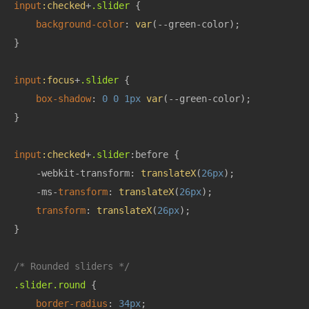
input
:checked
+
.slider
 {

background-color
: 
var
(--green-color);

}

input
:focus
+
.slider
 {

box-shadow
: 
0
0
1px
var
(--green-color);

}

input
:checked
+
.slider
:before {

    -webkit-transform: 
translateX
(
26px
);

    -ms-
transform
: 
translateX
(
26px
);

transform
: 
translateX
(
26px
);

}

/* Rounded sliders */
.slider
.round
 {

border-radius
: 
34px
;
