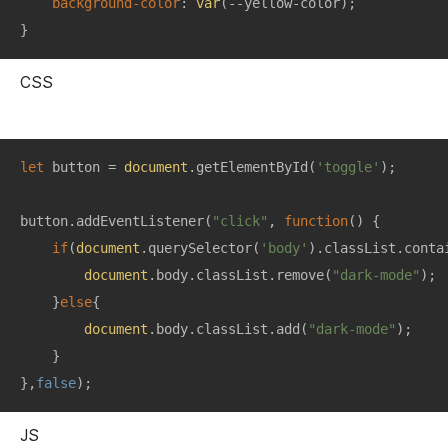
background-color
: 
var
(--yellow-color);

}
CSS
let
 button = 
document
.getElementById(
'toggle'
);

button.addEventListener(
"click"
, 
function
(
) 
{

if
(
document
.querySelector(
'body'
).classList.conta
document
.body.classList.remove(
"dark-mode"
);

    }
else
{

document
.body.classList.add(
"dark-mode"
);

    }

},
false
);
JS