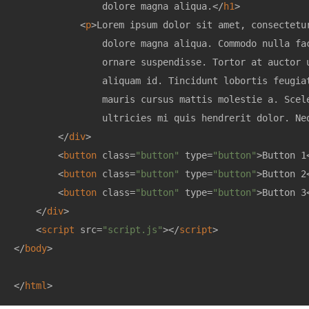
                dolore magna aliqua.
</
h1
>
<
p
>
Lorem ipsum dolor sit amet, consectetu
                dolore magna aliqua. Commodo nulla fa
                ornare suspendisse. Tortor at auctor 
                aliquam id. Tincidunt lobortis feugia
                mauris cursus mattis molestie a. Scel
                ultricies mi quis hendrerit dolor. Ne
</
div
>
<
button
class
=
"button"
type
=
"button"
>
Button 1
<
button
class
=
"button"
type
=
"button"
>
Button 2
<
button
class
=
"button"
type
=
"button"
>
Button 3
</
div
>
<
script
src
=
"script.js"
>
</
script
>
</
body
>
</
html
>