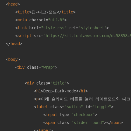
<
head
>
<
title
>
딥-다크-모드
</
title
>
<
meta
charset
=
"utf-8"
>
<
link
href
=
"style.css"
rel
=
"stylesheet"
>
<
script
src
=
"https://kit.fontawesome.com/dc58858c
</
head
>
<
body
>
<
div
class
=
"wrap"
>
<
div
class
=
"title"
>
<
h1
>
Deep-Dark-mode
</
h1
>
<
p
>
아래 슬라이드 버튼을 눌러 라이트모드와 다크
<
label
class
=
"switch"
id
=
"toggle"
>
<
input
type
=
"checkbox"
>
<
span
class
=
"slider round"
>
</
span
>
</
label
>