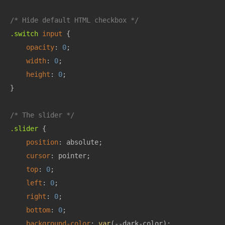
/* Hide default HTML checkbox */
.switch
input
 {

opacity
: 
0
;

width
: 
0
;

height
: 
0
;

}

/* The slider */
.slider
 {

position
: absolute;

cursor
: pointer;

top
: 
0
;

left
: 
0
;

right
: 
0
;

bottom
: 
0
;

background-color
: 
var
(--dark-color);
