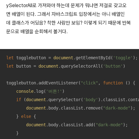
ySelectorAll로 가져와야 하는데 문제가 뭐냐면 저걸로 갖고오
면 배열이 된다. 그래서 자바스크립트 입장에서는 아니 배열인
데 클래스가 어딨음? 착한 사람만 보임? 이렇게 되기 때문에 반복
문으로 배열을 순회해서 볼거다.
let
 togglebutton = 
document
.getElementById(
'toggle'
let
 button = 
document
.querySelectorAll(
'button'
)

togglebutton.addEventListener(
"click"
, 
function
 (
) 
{

console
.log(
'버튼!'
)

if
 (
document
.querySelector(
'body'
).classList.cont
document
.body.classList.remove(
"dark-mode"
);

    } 
else
 {

document
.body.classList.add(
"dark-mode"
);

    }
