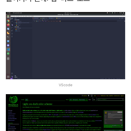
VScode