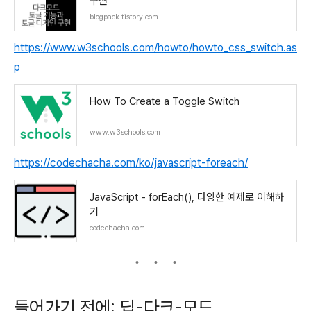
구현
blogpack.tistory.com
https://www.w3schools.com/howto/howto_css_switch.as
p
How To Create a Toggle Switch
www.w3schools.com
https://codechacha.com/ko/javascript-foreach/
JavaScript - forEach(), 다양한 예제로 이해하
기
codechacha.com
들어가기 전에: 딥-다크-모드