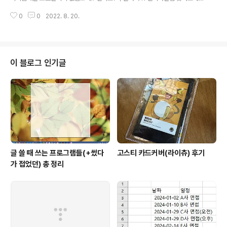
7)) [1] 1 4 6 4 4 4 소수점 떼뿌라!!! floor는 밑에 설명할
요. R studio도 같이 깔아야됨. Python과의 차이점 1) Python과 달리 R은 인
건데 그거 보면..
0
0
2022. 8. 20.
덱스 번호가 1부터 시작이다 2) 음수 인덱싱이 Python과 달리 빼고 출력하라
는 의미이다(파이썬은 맨 뒤에꺼 달라는 얘기) 3) Python pandas는 기본적
으로 결측값을 빼고 계산하지만 R은 결측값을 넣은 상태에서 계산한다. 물론 둘
다 반대로 설정하는 옵션이 존재. 4) R은 결측값을 서브셋 이용해서 대체할 수
는 있지만 dropna()같은 기능은 없는 듯 하다. Data Indexing v = c(1,2,4,
이 블로그 인기글
8,16,32) 일단 벡터는 이런 식이다. ..
글 쓸 때 쓰는 프로그램들(+썼다
고스티 카드커버(라이츄) 후기
가 접었던) 총 정리