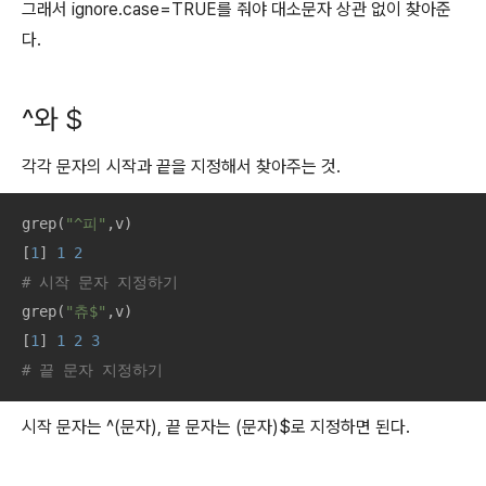
그래서 ignore.case=TRUE를 줘야 대소문자 상관 없이 찾아준
다.
^와 $
각각 문자의 시작과 끝을 지정해서 찾아주는 것.
grep(
"^피"
,v)

[
1
] 
1
2
# 시작 문자 지정하기
grep(
"츄$"
,v)

[
1
] 
1
2
3
# 끝 문자 지정하기
시작 문자는 ^(문자), 끝 문자는 (문자)$로 지정하면 된다.