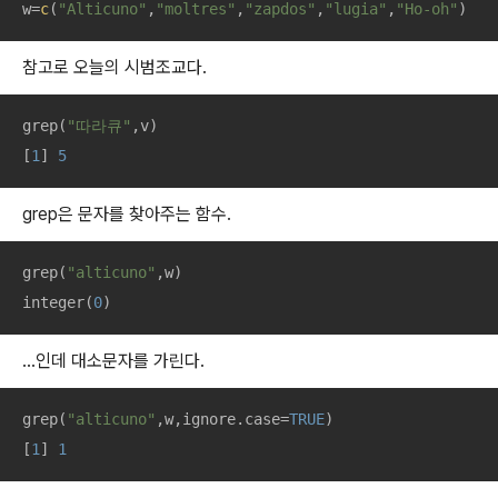
w=
c
(
"Alticuno"
,
"moltres"
,
"zapdos"
,
"lugia"
,
"Ho-oh"
)
참고로 오늘의 시범조교다.
grep(
"따라큐"
,v)

[
1
] 
5
grep은 문자를 찾아주는 함수.
grep(
"alticuno"
,w)

integer(
0
)
...인데 대소문자를 가린다.
grep(
"alticuno"
,w,ignore.case=
TRUE
)

[
1
] 
1