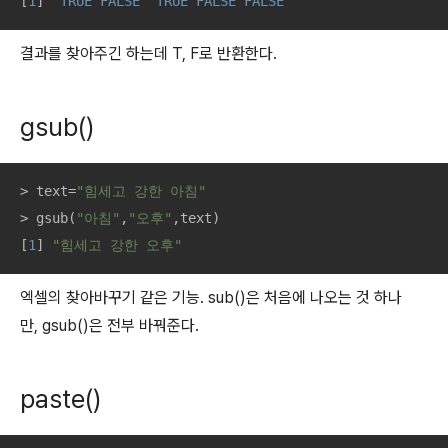
[
1
]  
TRUE
FALSE
TRUE
FALSE
FALSE
결과를 찾아주긴 하는데 T, F로 반환한다.
gsub()
> text=
"힘세고 강한 아침"
> gsub(
"아침"
,
"오후"
,text)

[
1
] 
"힘세고 강한 오후"
엑셀의 찾아바꾸기 같은 기능. sub()은 처음에 나오는 것 하나
만, gsub()은 전부 바꿔준다.
paste()