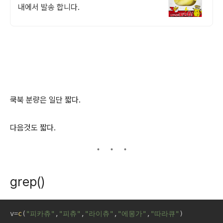
내에서 발송 합니다.
쿡북 분량은 일단 짧다.
다음것도 짧다.
grep()
v=
c
(
"피카츄"
,
"피츄"
,
"라이츄"
,
"에몽가"
,
"따라큐"
)
