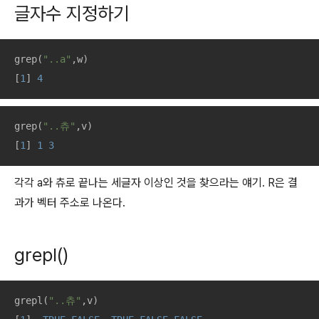
글자수 지정하기
grep(
"..a"
,w)

[
1
] 
4
grep(
"..츄"
,v)

[
1
] 
1
3
각각 a와 츄로 끝나는 세글자 이상인 것을 찾으라는 얘기. R은 결
과가 벡터 주소로 나온다.
grepl()
grepl(
"..츄"
,v)
