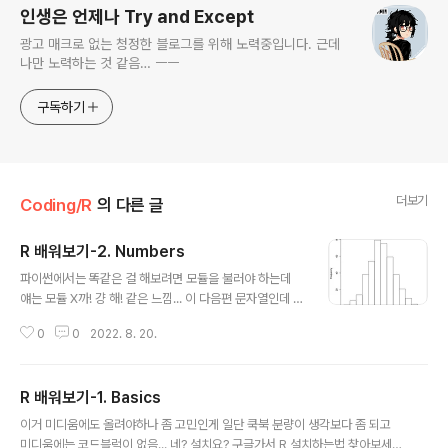
인생은 언제나 Try and Except
광고 매크로 없는 청정한 블로그를 위해 노력중입니다. 근데
나만 노력하는 것 같음… ㅡㅡ
구독하기
더보기
Coding/R
의 다른 글
R 배워보기-2. Numbers
글 내용
파이썬에서는 똑같은 걸 해보려면 모듈을 불러야 하는데
얘는 모듈 X까! 걍 해! 같은 느낌... 이 다음편 문자열인데 분
량 개짧습니다(스포일러) 난수 만들기 runif(1) [1] 0.723
0
0
2022. 8. 20.
2427 runif()를 쓰면 0부터 1까지 중 아무 숫자나 하나 출
력한다. runif(4) [1] 0.8477728 0.4359127 0.4291
748 0.4625472 저 괄호 안에 숫자는 범위가 아니고 개
R 배워보기-1. Basics
수 지정하는거다. runif(5,min=0,max=100) [1] 87.75
글 내용
978 48.65714 87.73802 18.87537 75.90590 범
이거 미디움에도 올려야하나 좀 고민인게 일단 쿡북 분량이 생각보다 좀 되고
위는 이런 식으로 지정한다. floor(runif(6,min=0,max=
미디움에는 코드블럭이 없음... 네? 설치요? 구글가서 R 설치하는법 찾아보세