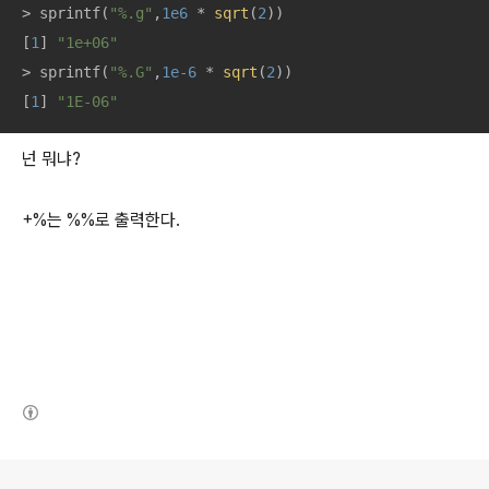
> sprintf(
"%.g"
,
1e6
 * 
sqrt
(
2
))

[
1
] 
"1e+06"
> sprintf(
"%.G"
,
1e-6
 * 
sqrt
(
2
))

[
1
] 
"1E-06"
넌 뭐냐?
+%는 %%로 출력한다.
(새창열림)
로그 정보