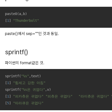
paste0(a,b)

[
1
] 
"Thunderbolt"
paste()에서 sep=""인 것과 동일.
sprintf()
파이썬의 format같은 것.
sprintf(
"%s"
,text)

[
1
] 
"힘세고 강한 아침"
sprintf(
"%s은 귀엽다"
,v)

[
1
] 
"피카츄은 귀엽다"
"피츄은 귀엽다"
"라이츄은 귀엽다"
[
5
] 
"따라큐은 귀엽다"