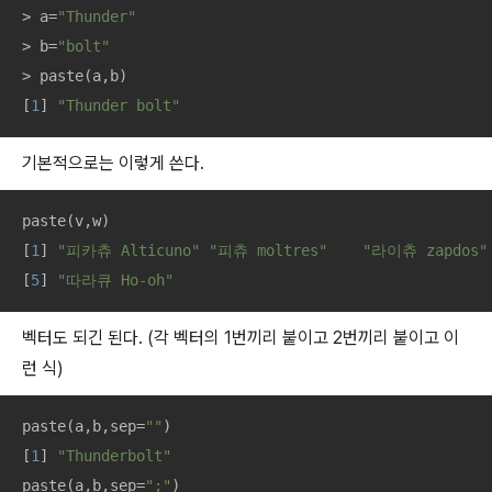
> a=
"Thunder"
> b=
"bolt"
> paste(a,b)

[
1
] 
"Thunder bolt"
기본적으로는 이렇게 쓴다.
paste(v,w)

[
1
] 
"피카츄 Alticuno"
"피츄 moltres"
"라이츄 zapdos"
[
5
] 
"따라큐 Ho-oh"
벡터도 되긴 된다. (각 벡터의 1번끼리 붙이고 2번끼리 붙이고 이
런 식)
paste(a,b,sep=
""
)

[
1
] 
"Thunderbolt"
paste(a,b,sep=
";"
)
