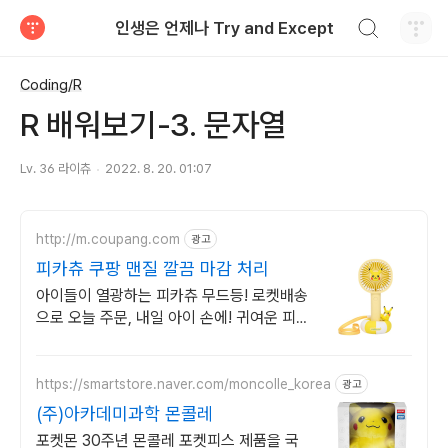
검색하기
인생은 언제나 Try and Except
티스토리
Coding/R
R 배워보기-3. 문자열
Lv. 36 라이츄
2022. 8. 20. 01:07
http://m.coupang.com
광고
피카츄 쿠팡 맨질 깔끔 마감 처리
아이들이 열광하는 피카츄 무드등! 로켓배송
으로 오늘 주문, 내일 아이 손에! 귀여운 피카
츄 인형부터 양치세트까지! 와우회원 무료배
송과 반품.
https://smartstore.naver.com/moncolle_korea
광고
(주)아카데미과학 몬콜레
포켓몬 30주년 몬콜레 포켓피스 제품을 국