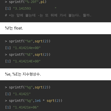
> sprintf(
"%-20f"
,
pi
)

[
1
] 
"3.141593            "
# +는 앞에 붙는데 -는 또 뒤에 가서 붙는다. 뭘까.
%f는 float.
> sprintf(
"%e"
,
sqrt
(
2
))

[
1
] 
"1.414214e+00"
> sprintf(
"%E"
,
sqrt
(
2
))

[
1
] 
"1.414214E+00"
%e, %E는 지수형상수.
> sprintf(
"%g"
,
sqrt
(
2
))

[
1
] 
"1.41421"
> sprintf(
"%g"
,
1e6
 * 
sqrt
(
2
))

[
1
] 
"1.41421e+06"