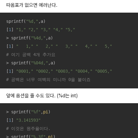
따옴표가 없으면 에러난다.
sprintf(
"%d,"
,a)

[
1
] 
"1,"
"2,"
"3,"
"4,"
"5,"
> sprintf(
"%4d,"
,a)

[
1
] 
"   1,"
"   2,"
"   3,"
"   4,"
"   5,"
# 여기 공백 4개 추가요
> sprintf(
"%04d,"
,a)

[
1
] 
"0001,"
"0002,"
"0003,"
"0004,"
"0005,"
# 공백은 너무 여백의 미니까 0을 붙이죠
앞에 옵션을 줄 수도 있다. (%d는 int)
> sprintf(
"%f"
,
pi
)

[
1
] 
"3.141593"
# 이것은 원주율이다. 
> sprintf(
"%.3f"
,
pi
)
