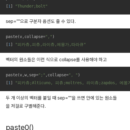
[
1
] 
"Thunder;bolt"
sep=""으로 구분자 옵션도 줄 수 있다.
paste(v,collapse=
","
)

[
1
] 
"피카츄,피츄,라이츄,에몽가,따라큐"
벡터의 원소들은 이런 식으로 collapse를 사용해야 하고
paste(v,w,sep=
";"
,collapse=
", "
)

[
1
] 
"피카츄;Alticuno, 피츄;moltres, 라이츄;zapdos, 에몽가
두 개 이상의 벡터를 붙일 때 sep=""을 쓰면 안에 있는 원소들
을 저걸로 구별해준다.
paste0()