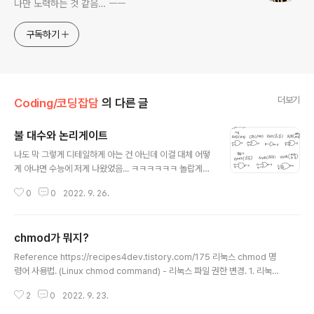
나만 노력하는 것 같음… ㅡㅡ
구독하기
더보기
Coding/코딩잡담
의 다른 글
불 대수와 논리게이트
글 내용
나도 막 그렇게 디테일하게 아는 건 아닌데 이걸 대체 어떻
게 아냐면 수능에 저게 나왔었음... ㅋㅋㅋㅋㅋㅋ 놀랍게도
실화입니다. 그래서 직탐 등급 잘 받으려면 첫번째로 엑셀(i
0
0
2022. 9. 26.
f랑 룩업계열), 두번째로 HTML(...), 세번째로 베이직(VB
맞음), 네번째로 이걸 잘 해야 함... 베이직은 뭐 수능시험장
에서 코테 치는 것도 아니고 코드랑 초기 변수 주고 이거 다
chmod가 뭐지?
돌면 뭐됨? 이런 식으로 나왔습니다. 불 대수 왜 그... 프로
글 내용
그래밍 언어를 공부하다보면 자료형이 나온다. 인트 플로
Reference https://recipes4dev.tistory.com/175 리눅스 chmod 명
트 문자열(스트링) 그리고 꼭 개근하는 자료형이 바로 Boo
령어 사용법. (Linux chmod command) - 리눅스 파일 권한 변경. 1. 리눅스
lean인데... 왜 그거 있잖음. True AND False = False.
파일 사용 권한 리눅스에서, 파일(File)을 사용해 할 수 있는 작업은 크게 세 가
이 T/F를 지지고 볶는게 논리 연산이라고 보면 된다. 그래
2
0
2022. 9. 23.
지로 나눌 수 있습니다. 파일에 저장된 데이터를 읽기. (r = read). 파일에 데이
서 논리게이트의 진리표 자체는 불..
터를 쓰기. (w = write). 파일 실 recipes4dev.tistory.com 자, 이게 뭐냐...