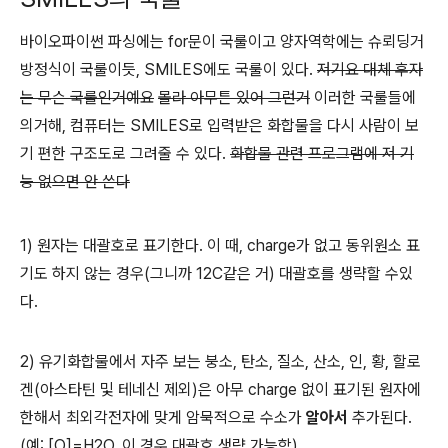
바이오파이썬 파싱에는 for문이 국룰이고 양자역학에는 슈뢰딩거
방정식이 국룰이듯, SMILES에도 국룰이 있다.
저기요 대체 후자
는 무슨 국룰인거예요
몰라 아무튼 있어 그런거
이러한 국룰들에
의거해, 컴퓨터는 SMILES로 입력받은 화합물을 다시 사람이 보
기 편한 구조도로 그려줄 수 있다.
화합물 관련 프로그램에 저 기
능 없으면 안 쓴다
1) 원자는 대괄호로 표기한다. 이 때, charge가 없고 동위원소 표
기도 하지 않는 경우(그니까 12C같은 거) 대괄호를 생략할 수있
다.
2) 유기화합물에서 자주 보는 붕소, 탄소, 질소, 산소, 인, 황, 할로
겐(아스타틴 및 테네신 제외)은 아무 charge 없이 표기된 원자에
한해서 최외각전자에 맞게 암묵적으로 수소가
알아서
추가된다.
(예: [O]=H2O, 이 경우 대괄호 생략 가능함)