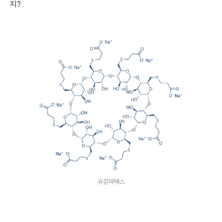
지?
슈감마덱스