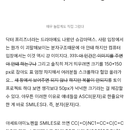
매우 놀랍게도 직접 그렸다
닥터 프리즈너라는 드라마에도 나왔던 슈감마덱스. 사람 입장에서
는 뭔가 이 괴랄해보이는 분자구조때문에 아 안돼 하지만 컴퓨터
입장에서는 이것 역시 걍 이미지다.
???: 아 인간은 이미지를 주면
아 안돼 하는구나
그리고 솔직히 저거 띄우려면 크기를 150*150
px로 잡아도 표 엄청 차지해서 여러분들 스크롤하다 혈압 올라가
요...
새 창에서 보여주면 되지 않나
하지만 복붙이 안되지롱
토이
프로젝트 하다 보면 생각보다 50px가 넉넉한 크기라는 걸 체감할
수 있다. 아무튼 이러한 이유로 얘네들을 ASCII(문자)로 한줄요약
한 게 바로 SMILES다. 즉, 분자(문자)다.
아세트아미노펜을 SMILES로 쓰면 CC(=O)NC1=CC=C(C=C