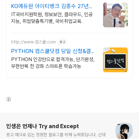
KG에듀원 아이티뱅크 김종수 27년경
력전문가 IT취업상담
IT국비지원학원, 정보보안, 클라우드, 인공
지능, 취업맞춤특기병, 국비취업교육.
http://www.컴스쿨.com
광고
PYTHON 컴스쿨닷컴 당일 신청&결제
시 기프티콘!
PYTHON 인강만으로 합격가능, 단기완성,
무한반복 전 강좌 스마트폰 학습가능
(새창열림)
로그 정보
인생은 언제나 Try and Except
광고 매크로 없는 청정한 블로그를 위해 노력중입니다. 근데