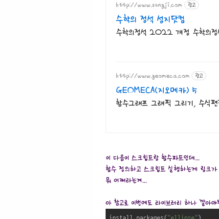
http://www.sungji.com
광고
수학의 정석 성지닷컴
수학의정석 2022 개정 수학의정석
http://www.geomeca.com
광고
GEOMECA(지오메카) 5
함수그래프 그래픽 그리기, 수식편
이 다음이 스크립트랑 함수파트인데...
함수 정의하고 스크립트 실행하는게 링크가 
뭐 어쩌라는겨...
아 참고로 이번에도 라이브러리 하나 깔아
install.packages(
"ellipse"
)