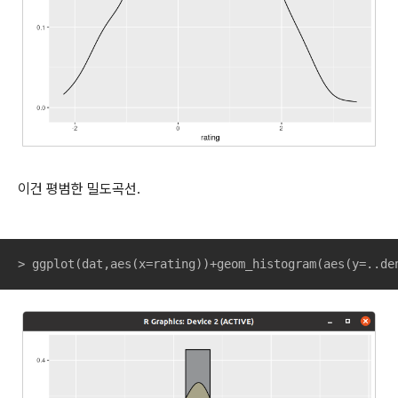
이건 평범한 밀도곡선.
> ggplot(dat,aes(x=rating))+geom_histogram(aes(y=..de