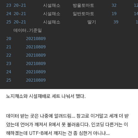
23
20
-
21
       시설채소     방울토마토       
32
1
24
20
-
21
       시설채소     일반토마토       
19
1
25
20
-
21
       시설채소           딸기       
39
1
20
20210809
21
20210809
22
20210809
23
20210809
24
20210809
25
20210809
노지채소와 시설재배로 세트 나눠서 했다.
데이터 받는 곳은 나중에 알려드림... 참고로 이거말고 세개 더 받
았는데 언어가 깨져서 R에서 못 불러옵디다. 인코딩 다른거는 이
해하겠는데 UTF-8에서 깨지는 건 좀 심한거 아니냐...