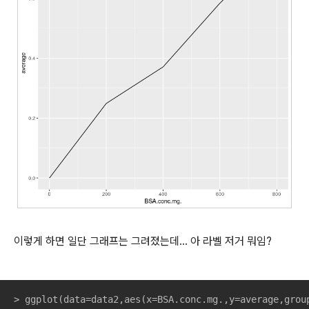
이렇게 하면 일단 그래프는 그려졌는데... 아 라벨 저거 뭐임?
> ggplot(data=data2,aes(x=BSA.conc.mg.,y=average,grou