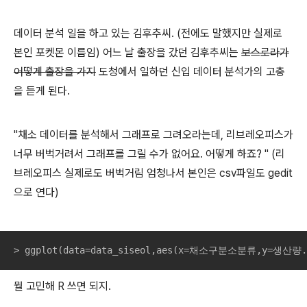
데이터 분석 일을 하고 있는 김후추씨. (전에도 말했지만 실제로
본인 포켓몬 이름임) 어느 날 출장을 갔던 김후추씨는
보스로라가
어떻게 출장을 가지
도청에서 일하던 신입 데이터 분석가의 고충
을 듣게 된다.
"채소 데이터를 분석해서 그래프로 그려오라는데, 리브레오피스가
너무 버벅거려서 그래프를 그릴 수가 없어요. 어떻게 하죠? " (리
브레오피스 실제로도 버벅거림 엄청나서 본인은 csv파일도 gedit
으로 연다)
> ggplot(data=data_siseol,aes(x=채소구분소분류,y=생산량.
뭘 고민해 R 쓰면 되지.