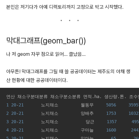
본인은 저기다가 아예 디렉토리까지 고정으로 박고 시작했다.
막대그래프(geom_bar())
나 저 geom 자꾸 점으로 읽어... 클났음...
아무튼! 막대그래프를 그릴 때 쓸 공공데이터는 제주도의 야채 생
산 현황에 대한 공공데이터이다.
1
20
-
21
       노지채소         월동무     
5056
3595
2
20
-
21
       노지채소         양배추     
1753
1032
3
20
-
21
       노지채소           당근     
1357
495
4
20
-
21
       노지채소         구마늘     
1600
244
5
20
-
21
       노지채소         잎마늘       
65
26