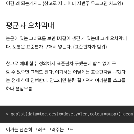
이건 왜 되는거지... (참고로 저 데이터 저번주 무트코인 차트임)
평균과 오차막대
논문에 있는 그래프를 보면 I자같이 생긴 게 있는데 그게 오차막대
다. 보통은 표준편차 구해서 넣는다. (표준편차가 범위)
참고로 얘네 함수 정의해서 표준편차 구했는데 함수 없이 구
할 수 있으면 그래도 된다. 여기서는 어떻게든 표준편차를 구했다
는 전제 하에 진행한다. 안그러면 분량 길어져서 여러분들 스크롤
하다 혈압오름...
> ggplot(data=tgc,aes(x=dose,y=len,colour=supp))+geom
이거는 단순히 그래프 그려주는 코드.