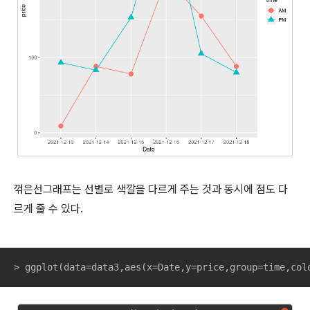
꺾은선그래프는 선별로 색깔을 다르게 주는 것과 동시에 점도 다
르게 줄 수 있다.
> ggplot(data=data3,aes(x=Date,y=price,group=time,col