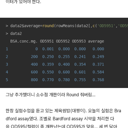
이터가 있어야 한다.
> data2$average=
round
(rowMeans(data2[,
c
(
'OD5951'
,
'OD5
> data2

1
0
0.001
0.000
0.000
0.000
2
200
0.250
0.255
0.241
0.249
3
400
0.359
0.400
0.354
0.371
4
600
0.550
0.600
0.601
0.584
5
800
0.770
0.780
0.755
0.768
그냥 추가했더니 소수점 개판이라 Round 줘버림...
한참 실험수업을 듣고 있는 제육쌈밥(대짱이). 오늘의 실험은 Bra
dford assay였다. 조별로 Bardford assay 시약을 처리한 다
음 OD595(컬럼이 좀 개판났는데 OD595가 맞음... 세 번 달아