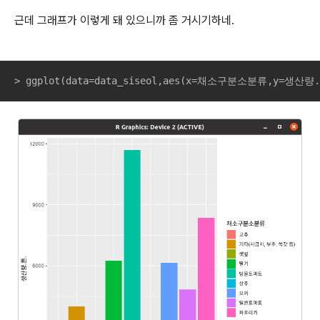
근데 그래프가 이렇게 돼 있으니까 좀 거시기하네.
> ggplot(data=data_siseol,aes(x=채소구분소분류,y=생산량