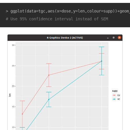
> ggplot(data=tgc,aes(x=dose,y=len,colour=supp))+geom
# Use 95% confidence interval instead of SEM