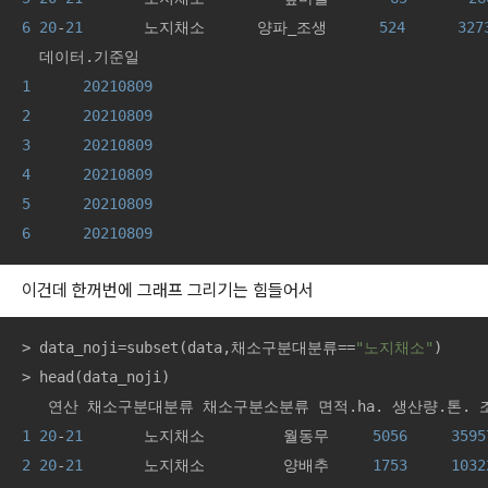
6
20
-
21
       노지채소      양파_조생      
524
327
1
20210809
2
20210809
3
20210809
4
20210809
5
20210809
6
20210809
이건데 한꺼번에 그래프 그리기는 힘들어서
> data_noji=subset(data,채소구분대분류==
"노지채소"
)

> head(data_noji)

1
20
-
21
       노지채소         월동무     
5056
3595
2
20
-
21
       노지채소         양배추     
1753
1032