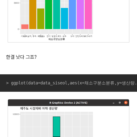
한결 낫다 그죠?
> ggplot(data=data_siseol,aes(x=채소구분소분류,y=생산량