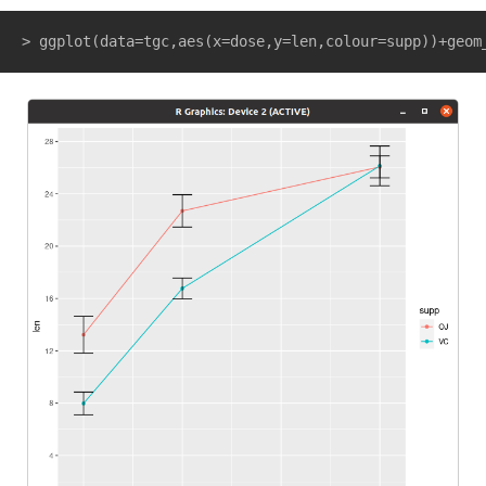
> ggplot(data=tgc,aes(x=dose,y=len,colour=supp))+geom