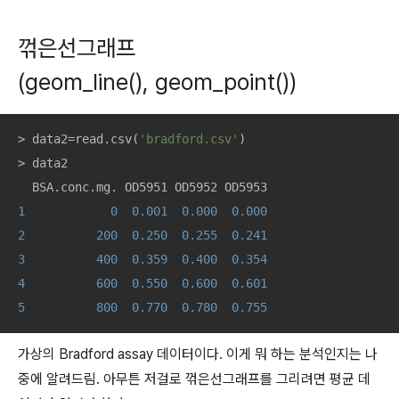
꺾은선그래프
(geom_line(), geom_point())
> data2=read.csv(
'bradford.csv'
)

> data2

1
0
0.001
0.000
0.000
2
200
0.250
0.255
0.241
3
400
0.359
0.400
0.354
4
600
0.550
0.600
0.601
5
800
0.770
0.780
0.755
가상의 Bradford assay 데이터이다. 이게 뭐 하는 분석인지는 나
중에 알려드림. 아무튼 저걸로 꺾은선그래프를 그리려면 평균 데