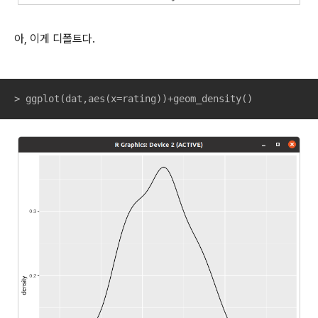
아, 이게 디폴트다.
> ggplot(dat,aes(x=rating))+geom_density()