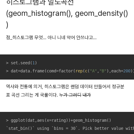
히스토그램과 밀도곡선
(geom_histogram(), geom_density()
)
점_히스토그램 무엇... 아니 니네 약어 안쓰냐고...
> set.seed(
1
)

> dat=data.frame(comd=factor(
rep
(
c
(
"A"
,
"B"
),each=
200
)
역사와 전통에 의거, 히스토그램은 랜덤 데이터 만들어서 정규분
포 곡선 그리는 게 국룰이다.
누가 그러디
내가
> ggplot(dat,aes(x=rating))+geom_histogram()

`stat_bin()` using `bins = 30`. Pick better value wit