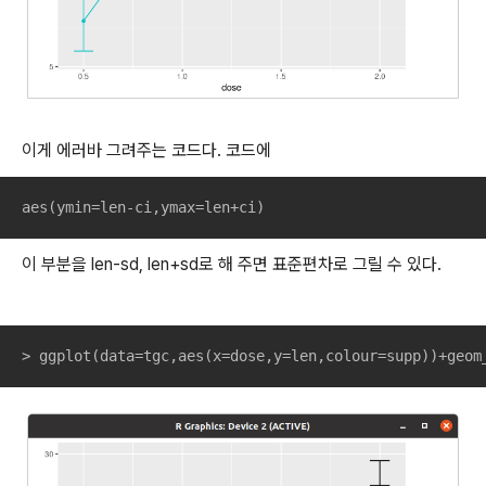
이게 에러바 그려주는 코드다. 코드에
aes(ymin=len-ci,ymax=len+ci)
이 부분을 len-sd, len+sd로 해 주면 표준편차로 그릴 수 있다.
> ggplot(data=tgc,aes(x=dose,y=len,colour=supp))+geom