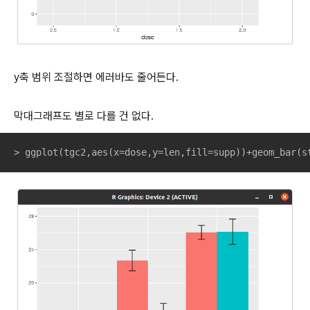
y축 범위 조절하면 에러바도 줄어든다.
막대그래프도 별로 다를 건 없다.
> ggplot(tgc2,aes(x=dose,y=len,fill=supp))+geom_bar(s