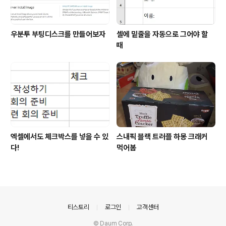
우분투 부팅디스크를 만들어보자
셀에 밑줄을 자동으로 그어야 할
때
엑셀에서도 체크박스를 넣을 수 있
스내픽 블랙 트러플 하몽 크래커
다!
먹어봄
의안내
티스토리
로그인
고객센터
© Daum Corp.