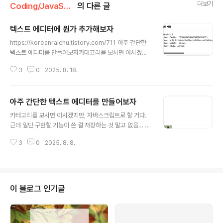
더보기
Coding/JavaScript
의 다른 글
텍스트 에디터에 뭔가 추가해보자
글 내용
https://koreanraichu.tistory.com/711 아주 간단한
텍스트 에디터를 만들어보자카테고리를 보시면 아시겠지
만, 자바스크립트로 할 거다. 근데 일단 구현할 기능이 쓴
3
0
2025. 8. 18.
걸 저장하는 것 말고 없음… ㅋㅋㅋㅋㅋㅋ 여기서 더 들어
가면 지피티 불러야됩니다…기본적인 기능(저장koreanr
aichu.tistory.com여기서 이어진다. 원래 추가하려던 건
아주 간단한 텍스트 에디터를 만들어보자
파일 불러서 파일 이름을 제목으로 하는거였는데… 씁 그건
글 내용
지피티 있어야되고… 오늘 추가해볼 건 그거다. 에디터 글
카테고리를 보시면 아시겠지만, 자바스크립트로 할 거다.
꼴 변경하는 거. 페이지 전체 글꼴이 아니라, 글 작성하는
근데 일단 구현할 기능이 쓴 걸 저장하는 것 말고 없음… ㅋ
부분 글꼴(인풋이랑 텍스트에리어) 말이다.우선 이걸 하려
ㅋㅋㅋㅋㅋ 여기서 더 들어가면 지피티 불러야됩니다…기
면 먼저 할 일이 있다. 물론 HTML에 추가하는 것도 할 일
3
0
2025. 8. 8.
본적인 기능(저장하기)그니까 뭘 할거냐면, 여기서 글씨를
인 건 맞는데, CSS단에서 바꾸려면 폰트 URL을 imp..
적고 하단의 저 버튼을 누르면 저 텍스트에리어 안의 글이
저장된다. 오케이? const textArea = document.que
rySelector('#textarea');const textSave = Docum
ent.querySelector('#save');일단 자바스크립트로 뭘
이 블로그 인기글
할라면 가져와야된다. textSave.addEventListener('c
lick',()=>{ console.log(textArea.value);})이 블로그
를 많이 봐오신 분들은 다 알겠지만, 여기까지..