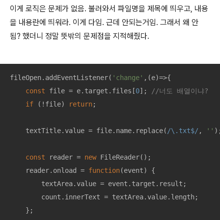
이게 로직은 문제가 없음. 불러와서 파일명을 제목에 띄우고, 내용
을 내용란에 띄워라. 이게 다임. 근데 안되는거임. 그래서 왜 안
됨? 했더니 정말 뜻밖의 문제점을 지적해줬다.
fileOpen.addEventListener(
'change'
,
(
e
)=>
{

const
 file = e.target.files[
0
]; 
//너도 배열이냐?
if
 (!file) 
return
; 

    textTitle.value = file.name.replace(
/\.txt$/
, 
''
);
const
 reader = 
new
 FileReader();

    reader.onload = 
function
(
event
) 
{

        textArea.value = event.target.result;

        count.innerText = textArea.value.length;

    };
