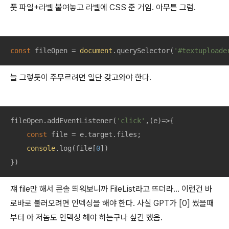
풋 파일+라벨 붙여놓고 라벨에 CSS 준 거임. 아무튼 그럼.
const
 fileOpen = 
document
.querySelector(
'#textuploade
늘 그렇듯이 주무르려면 일단 갖고와야 한다.
fileOpen.addEventListener(
'click'
,
(
e
)=>
{

const
 file = e.target.files;

console
.log(file[
0
])

})
쟤 file만 해서 콘솔 띄워보니까 FileList라고 뜨더라… 이런건 바
로바로 불러오려면 인덱싱을 해야 한다. 사실 GPT가 [0] 썼을때
부터 아 저놈도 인덱싱 해야 하는구나 싶긴 했음.