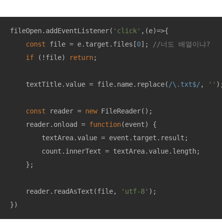
fileOpen.addEventListener(
'click'
,
(
e
)=>
{

const
 file = e.target.files[
0
]; 
//너도 배열이냐?
if
 (!file) 
return
; 

    textTitle.value = file.name.replace(
/\.txt$/
, 
''
);
const
 reader = 
new
 FileReader();

    reader.onload = 
function
(
event
) 
{

        textArea.value = event.target.result;

        count.innerText = textArea.value.length;

    };

    reader.readAsText(file, 
'utf-8'
);

})