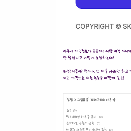
아무리 개인정보가 공공재라지만 이건 아니지
만 털렸다고 어떻게 보장하는데?
최선? 니들이? 퍽이나. 또 대충 사과만 하
처도 개판으로 하는 놈들을 어떻게 믿음?
'
잡담
>
그림있음
' 카테고리의 다른 글
롸?
(0)
백목이버섯 1키로를 샀다
(0)
음악파일 근황의 근황
(0)
네고왕 세스코 모기기피제 도착
(0)