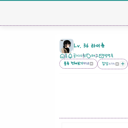
Lv. 36 라이츄
홈
공지사항
태그
방명록
분류 전체보기
잡담
978
475