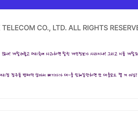
 않냐? 개털려놓고 머리숙여 사과하면 털린 개인정보가 사라지냐? 그리고 지들 개털되
고 대리점 점주들 방패막 삼아서 뻐기다가 대~충 잊혀질만하면 또 대충모드 켤 거 아님?