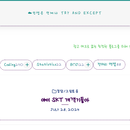
☁️인생은 언제나 TRY AND EXCEPT
광고 매크로 없는 청정한 블로그를 위해
Statistics
잔머리 엑셀
Coding
BOJ
22
88
270
122
잡담/그림있음
야이 SKT 개객기들아
JULY 28. 2025