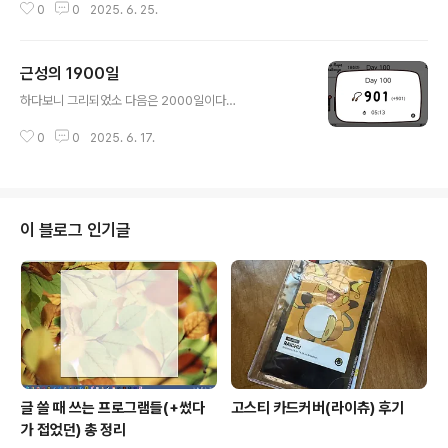
0
0
2025. 6. 25.
근성의 1900일
글 내용
하다보니 그리되었소 다음은 2000일이다…
0
0
2025. 6. 17.
이 블로그 인기글
글 쓸 때 쓰는 프로그램들(+썼다
고스티 카드커버(라이츄) 후기
가 접었던) 총 정리