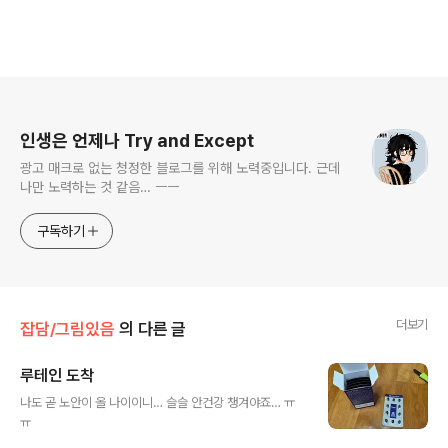
로그 정보
인생은 언제나 Try and Except
광고 매크로 없는 청정한 블로그를 위해 노력중입니다. 근데
나만 노력하는 것 같음… ㅡㅡ
구독하기
더보기
잡담/그림있음
의 다른 글
루테인 도착
글 내용
나도 곧 노안이 올 나이이니… 슬슬 안건강 챙겨야죠… ㅠ
ㅠ