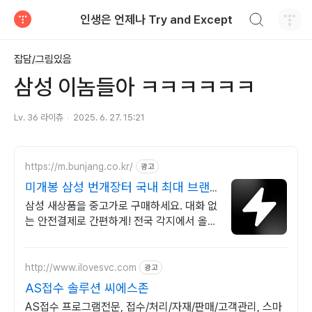
검색하기
인생은 언제나 Try and Except
티스토리
잡담/그림있음
삼성 이놈들아 ㅋㅋㅋㅋㅋㅋ
Lv. 36 라이츄
2025. 6. 27. 15:21
https://m.bunjang.co.kr/
광고
미개봉 삼성 번개장터 국내 최대 브랜
드 중고거래
삼성 새상품을 중고가로 구매하세요. 대화 없
는 안전결제로 간편하게! 전국 각지에서 올라
오는 전국구 최다 상품 매일 10만 개 이상의
신규 상품 업로드
http://www.ilovesvc.com
광고
AS접수 솔루션 씨에스존
AS접수 프로그램전문, 접수/처리/자재/판매/고객관리, 스마