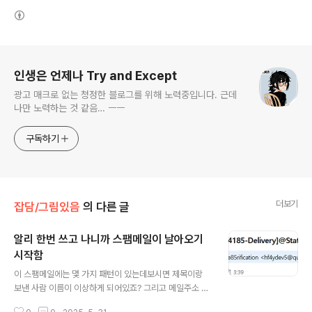
(새창열림)
로그 정보
인생은 언제나 Try and Except
광고 매크로 없는 청정한 블로그를 위해 노력중입니다. 근데
나만 노력하는 것 같음… ㅡㅡ
구독하기
더보기
잡담/그림있음
의 다른 글
알리 한번 쓰고 나니까 스팸메일이 날아오기
시작함
글 내용
이 스팸메일에는 몇 가지 패턴이 있는데보시면 제목이랑
보낸 사람 이름이 이상하게 되어있죠? 그리고 메일주소 도
메인도 뭔가 공적인 사이트는 아닌 삘임. 도메인은 제각각