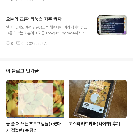
0
0
2025. 5. 31.
인데 공통적으로 .space로 끝납니다. 다만 이건 네이버 메
일에서 도메인 패턴(그러니까 특정 단어로 끝나는 도메인)
으로 차단이 불가능해서 이런 패턴이 있구나 정도에서 끝.
오늘의 교훈: 리눅스 자주 켜자
내용은 다 이런 식인데 일단 되게 그럴듯해보이죠? 그럼 저
글 내용
번호로 구글링해보자. https://www.customs.go.kr/ca
할 거 없어도 켜서 업글정도는 해줘야지 이거 참사터짐…
ll/ad/crmcc/selectBoardView.do?mi=6827&cnsl
크롬 디코는 기본이고 지금 apt-get upgrade까지 하는
AcapSrno=3508352 고객지원센터콘텐츠 만족도 조
중입니다…그리고 할때마다 꼭 뭐가 안됨 ㅡㅡ 항상 밀린
사 페이지에서 제공하는 정보에 대하여 어느 정도 만족하
0
0
2025. 5. 27.
업데이트 처리할때 문제터집니다 이거… 결국 글 쓰려고 켰
셨습니까?www.customs.go.kr바로 나오죠? ..
다가 또 포맷함 ㅡㅡ
이 블로그 인기글
글 쓸 때 쓰는 프로그램들(+썼다
고스티 카드커버(라이츄) 후기
가 접었던) 총 정리