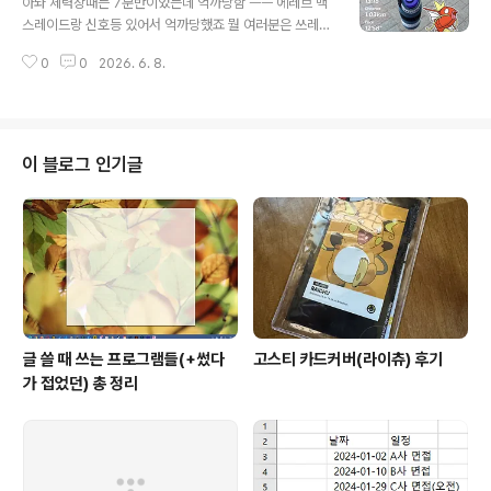
아놔 체력장때는 7분반이었는데 억까당함 ㅡㅡ 에레브 맥
스레이드랑 신호등 있어서 억까당했죠 뭘 여러분은 쓰레빠
신고 뛰지 마십셔 난 쓰레빠 신고 뛰었지만
0
0
2026. 6. 8.
이 블로그 인기글
글 쓸 때 쓰는 프로그램들(+썼다
고스티 카드커버(라이츄) 후기
가 접었던) 총 정리