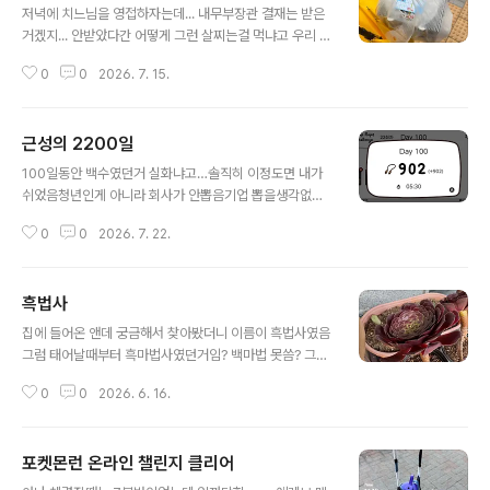
저녁에 치느님을 영접하자는데... 내무부장관 결재는 받은
거겠지... 안받았다간 어떻게 그런 살찌는걸 먹냐고 우리 다
개털려요... 아무튼. 그래서 땡겨요에서 가까운 치킨집 중
0
0
2026. 7. 15.
비비큐랑 푸라닭(둘다 너무 비쌈) 빼고 포고하고 오는 길에
찾을 수 있는 집들을 찾아서 룰렛을 돌렸습니다. 룰렛 돌려
서 썬더치킨이 나왔는데 여기는 땡겨요에 없어서 내가 직
근성의 2200일
접 가서 주문했음... 여기 세종대 후문에서 사임당(후문쪽
글 내용
기숙사)으로 가다보면 있는데 라떼는 많이 시켰어요 여기
100일동안 백수였던거 실화냐고…솔직히 이정도면 내가
서...
쉬었음청년인게 아니라 회사가 안뽑음기업 뽑을생각없는
데공고올림기업인거 아님?
0
0
2026. 7. 22.
흑법사
글 내용
집에 들어온 앤데 궁금해서 찾아봤더니 이름이 흑법사였음
그럼 태어날때부터 흑마법사였던거임? 백마법 못씀? 그게
아니잖아요
0
0
2026. 6. 16.
포켓몬런 온라인 챌린지 클리어
글 내용