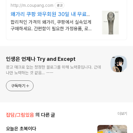
http://m.coupang.com
광고
왜가리 쿠팡 와우회원 30일 내 무료반
품
합리적인 가격의 왜가리, 쿠팡에서 실속있게
구매하세요. 간편함이 필요한 가정용품, 로켓
배송으로 빠르게 받아보세요.
로그 정보
인생은 언제나 Try and Except
광고 매크로 없는 청정한 블로그를 위해 노력중입니다. 근데
나만 노력하는 것 같음… ㅡㅡ
구독하기
더보기
잡담/그림있음
의 다른 글
오늘은 초복이다
글 내용