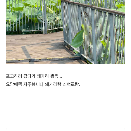
포고하러 갔다가 왜가리 봤음…
요맘때쯤 자주봅니다 왜가리랑 쇠백로랑.