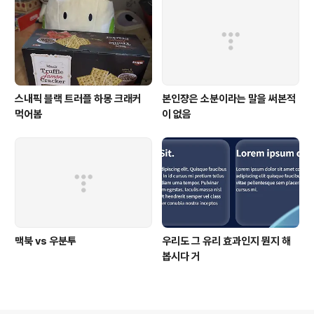
스내픽 블랙 트러플 하몽 크래커
본인쟝은 소분이라는 말을 써본적
먹어봄
이 없음
맥북 vs 우분투
우리도 그 유리 효과인지 뭔지 해
봅시다 거