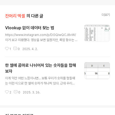
더보기
잔머리 엑셀
의 다른 글
Vlookup 없이 데이터 찾는 법
글 내용
https://www.instagram.com/p/DGQiwQCJ8vW/
이거 보고 띠용했다. 영상을 보면 알겠지만, 룩업 함수는 찾
는것보다 왼쪽에 있는 데이터를 못 찾는다. 왼쪽 표를 이용
1
0
2025. 4. 2.
해 오른쪽 표에서 VLOOKUP 함수로 소속과 직책을 찾은
결과이다. 찾고자 하는 게 이름이고, 이름 우측에 있는 소속
과 직책은 제대로 찾아주는데... 그럼 뭘 못 찾는다는건가
한 셀에 콤마로 나뉘어져 있는 숫자들을 합해
요? VLOOKUP 함수를 이용해서 이름으로 홍길동씨 번
호를 찾아달라고 하면 못 찾는다. 공식에서도 조회 값은 항
보자
글 내용
상 VLOOKUP이 제대로 작동하는 범위에서 첫 번째 열에
이게 약간 어떤 느낌이냐면... 보통 우리가 숫자를 합칠때
있어야 한다는 것을 기억해 두세요. 라고 못박아뒀다. 그러
는 이런 식으로 한 셀에 숫자가 하나씩 있다. 근데 우리
니까 이런 경우 최후의 병기 룩업 함수로 데이터를 못 가져
가 합할 숫자가 어떤 상태냐면이런 식으로 한 셀에 들어있
오는 사태가 터지게 된다. 번호를 찾아야 할 일이 없다고?
2
0
2025. 3. 26.
다. 이거 이 상태로는 SUM함수 안 먹히니까 쟤를 분리해
물..
야 한다.Office 365 사용 시C2셀에 커서를 가져가서 =s
um(textsplit(B2, ","))를 입력했더니 여러분을 반기는 것
은 0이었다. 나도 당황함. 여러분은 당황하지 말고 textsp
lit 앞에 --를 붙여서 =SUM(--TEXTSPLIT(B2,","))