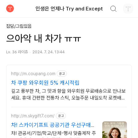
검색하기
인생은 언제나 Try and Except
티스토리
잡담/그림있음
으아악 내 차가 ㅠㅠ
Lv. 36 라이츄
2024. 7. 24. 13:44
http://m.coupang.com
광고
차 쿠팡 와우회원 5% 캐시적립
깊고 풍부한 차, 그 맛과 향을 와우회원 무료배송으로 만나보
세요. 휴대 간편한 전통차 스틱, 오늘주문 내일도착 로켓배송
으로 즐기세요.
http://m.skygift7.com/
광고
차! 스카이기프트 공공기관 우선구매
대상기업
차! 관공서/기업/학교/단체-행사 맞춤제작 주