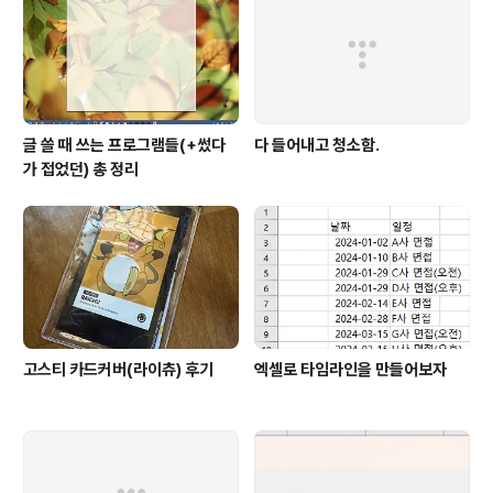
글 쓸 때 쓰는 프로그램들(+썼다
다 들어내고 청소함.
가 접었던) 총 정리
고스티 카드커버(라이츄) 후기
엑셀로 타임라인을 만들어보자