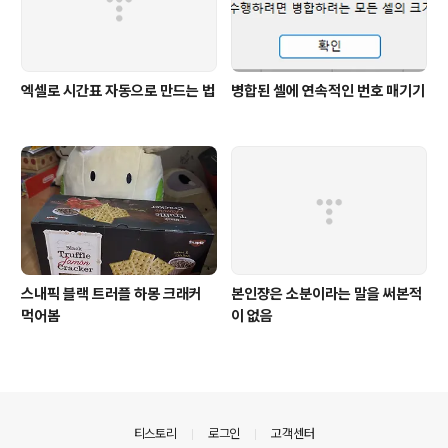
엑셀로 시간표 자동으로 만드는 법
병합된 셀에 연속적인 번호 매기기
스내픽 블랙 트러플 하몽 크래커
본인쟝은 소분이라는 말을 써본적
먹어봄
이 없음
의안내
티스토리
로그인
고객센터