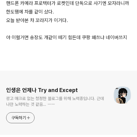
핸드폰 카메라 프로텍터가 로켓인데 단독으로 사기엔 모자라니까
한도땜에 차를 같이 샀다.
오늘 받아본 차 꼬라지가 이거다.
야 이럴거면 송장도 개같이 떼기 힘든데 쿠팡 왜쓰냐 네이버쓰지
로그 정보
인생은 언제나 Try and Except
광고 매크로 없는 청정한 블로그를 위해 노력중입니다. 근데
나만 노력하는 것 같음… ㅡㅡ
구독하기