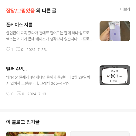
더보기
잡담/그림있음
의 다른 글
폰케이스 지름
글 내용
실업급여 교육 갔다가 건대로 걸어오는 길에 하나 삼프로
맥스는 기기가 큰데 케이스가 생각보다 없습니다… (프로
까지는 있음)여기 보시면 맨 아래쪽 깨진거 보이시죠? 근데
1
0
2024. 7. 23.
카메라 프로텍터 가출해서 주문함 ㅠ 내일 오면 그거 끼고
다시 저걸 껴야 하는데 이 케이스 기기가 잘 안 들어가는게
빼기도 빡세게 생겼음…+진짜로 안 빠진다.
벌써 4년...
글 내용
왜 1461일째가 4년째냐면 올해가 윤년이라 2월 29일까
지 있어서 그렇습니다. 그래서 365*4+1임.
0
0
2024. 7. 13.
이 블로그 인기글