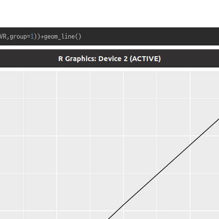
VR,group=
1
))+geom_line()