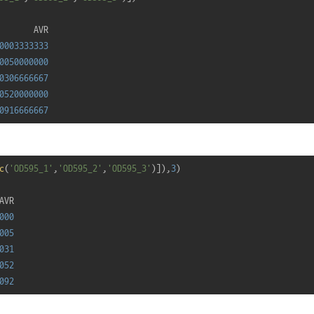
0003333333
0050000000
0306666667
0520000000
0916666667
c
(
'OD595_1'
,
'OD595_2'
,
'OD595_3'
)]),
3
)

000
005
031
052
092