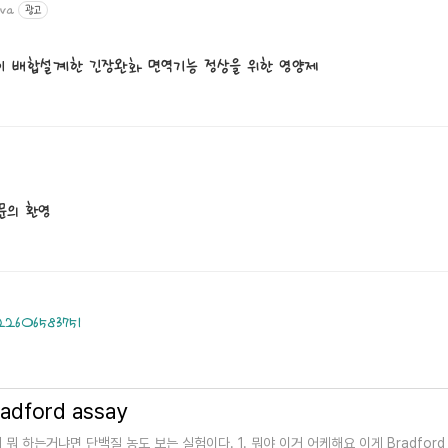
eva
광고
이 배합설계한 긴장완화 면역기능 정상을 위한 영양제
적문의 환영
222606583751
adford assay
 뭐 하는거냐면 단백질 농도 보는 실험이다. 1. 뭐야 이거 어케해요 이게 Bradford a