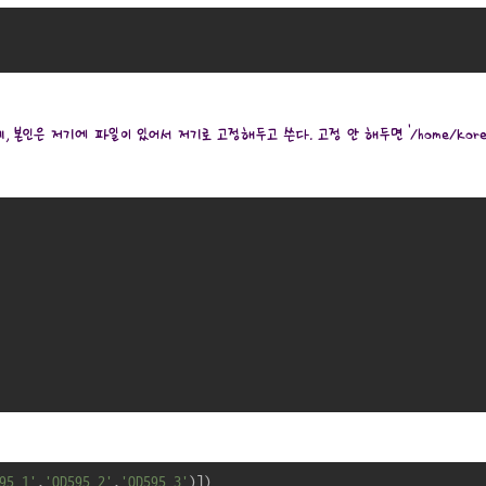
는건데, 본인은 저기에 파일이 있어서 저기로 고정해두고 쓴다. 고정 안 해두면 '/home/kore
95_1'
,
'OD595_2'
,
'OD595_3'
)])
