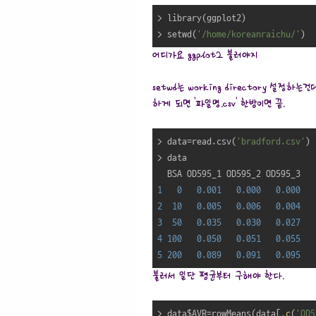
> library(ggplot2)

> setwd(
'/home/koreanraichu/'
)
어디가요 ggplot2 불러야지
setwd는 working directory 설정하
하게 되면 '파일명.csv' 한방이면 끝.
> data=read.csv(
'bradford.csv'
)

> data

1
0
0.001
0.000
0.000
2
10
0.005
0.006
0.004
3
50
0.035
0.030
0.027
4
100
0.050
0.051
0.055
5
200
0.089
0.091
0.095
불러서 일단 평균부터 구해야 한다.
> data$AVR=rowMeans(data[,
c
(
'OD5