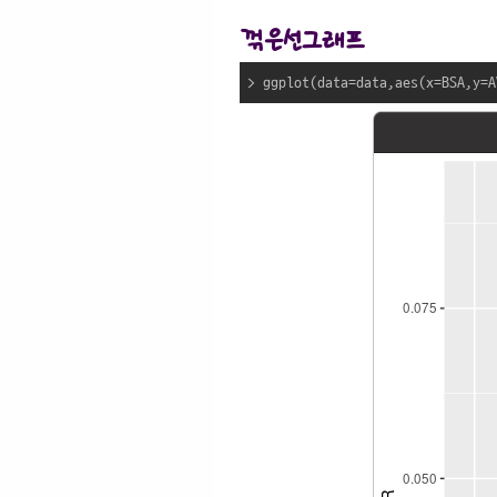
꺾은선그래프
> ggplot(data=data,aes(x=BSA,y=A