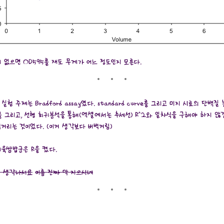
 이게 없으면 OD595를 재도 무게가 어느 정도인지 모른다.
실험 주제는 Bradford assay였다. standard curve를 그리고 미지 시료의 단
rve를 그리고, 선형 회귀분석을 통해(엑셀에서는 추세선) R^2와 일차식을 구해야 하지
거리는 것이었다. (이거 생각보다 버벅거림)
제육쌈밥군은 R을 켰다.
게 생각나서요
이름 진짜 막 지으시네