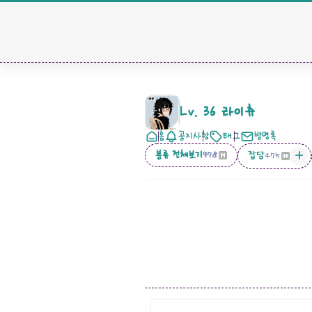
Lv. 36 라이츄
홈
공지사항
태그
방명록
분류 전체보기
잡담
978
475