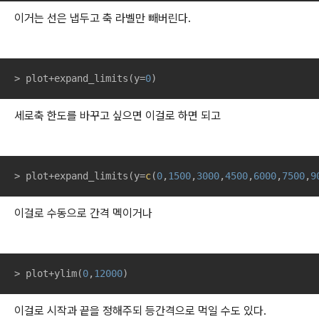
이거는 선은 냅두고 축 라벨만 빼버린다.
> plot+expand_limits(y=
0
)
세로축 한도를 바꾸고 싶으면 이걸로 하면 되고
> plot+expand_limits(y=
c
(
0
,
1500
,
3000
,
4500
,
6000
,
7500
,
9
이걸로 수동으로 간격 멕이거나
> plot+ylim(
0
,
12000
)
이걸로 시작과 끝을 정해주되 등간격으로 먹일 수도 있다.