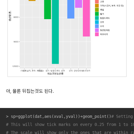
아, 물론 뒤집는것도 된다.
> sp=ggplot(dat,aes(xval,yval))+geom_point()
# Setting
# This will show tick marks on every 0.25 from 1 to 1
# The scale will show only the ones that are within r