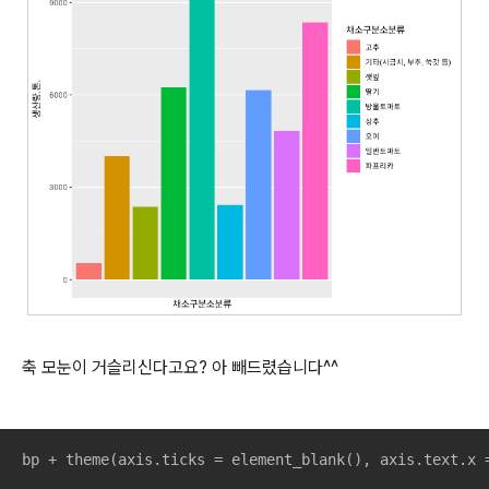
축 모눈이 거슬리신다고요? 아 빼드렸습니다^^
bp + theme(axis.ticks = element_blank(), axis.text.x 