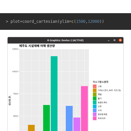
> plot+coord_cartesian(ylim=
c
(
1500
,
12000
))