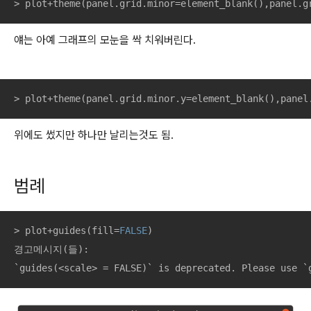
> plot+theme(panel.grid.minor=element_blank(),panel.g
얘는 아예 그래프의 모눈을 싹 치워버린다.
> plot+theme(panel.grid.minor.y=element_blank(),panel
위에도 썼지만 하나만 날리는것도 됨.
범례
> plot+guides(fill=
FALSE
)

경고메시지(들): 

`guides(<scale> = FALSE)` is deprecated. Please use `