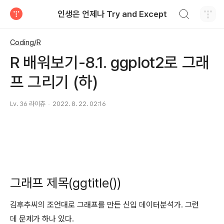
검색하기
인생은 언제나 Try and Except
티스토리
Coding/R
R 배워보기-8.1. ggplot2로 그래
프 그리기 (하)
Lv. 36 라이츄
2022. 8. 22. 02:16
그래프 제목(ggtitle())
김후추씨의 조언대로 그래프를 만든 신입 데이터분석가. 그런
데 문제가 하나 있다.