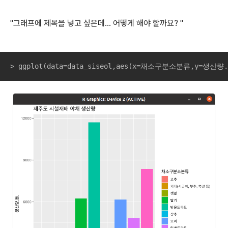
"그래프에 제목을 넣고 싶은데... 어떻게 해야 할까요? "
> ggplot(data=data_siseol,aes(x=채소구분소분류,y=생산량