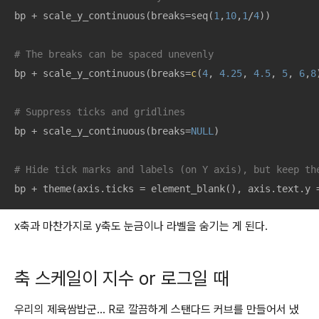
bp + scale_y_continuous(breaks=seq(
1
,
10
,
1
/
4
))

# The breaks can be spaced unevenly
bp + scale_y_continuous(breaks=
c
(
4
, 
4.25
, 
4.5
, 
5
, 
6
,
8
# Suppress ticks and gridlines
bp + scale_y_continuous(breaks=
NULL
)

# Hide tick marks and labels (on Y axis), but keep th
bp + theme(axis.ticks = element_blank(), axis.text.y 
x축과 마찬가지로 y축도 눈금이나 라벨을 숨기는 게 된다.
축 스케일이 지수 or 로그일 때
우리의 제육쌈밥군... R로 깔끔하게 스탠다드 커브를 만들어서 냈