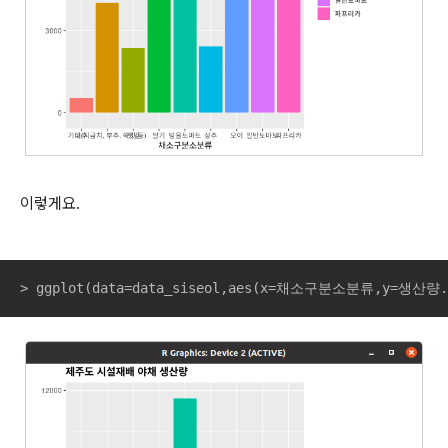
이렇게요.
> ggplot(data=data_siseol,aes(x=채소구분소분류,y=생산량