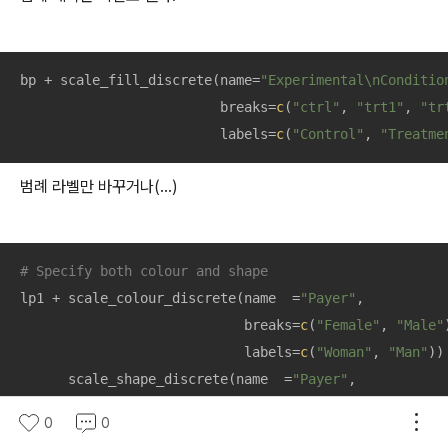
bp + scale_fill_discrete(name=
"Experimental\nConditio
                         breaks=
c
(
"ctrl"
, 
"trt1"
, 
"tr
                         labels=
c
(
"Control"
, 
"Treatme
범례 라벨만 바꾸거나(...)
# Specify both colour and shape
lp1 + scale_colour_discrete(name  =
"Payer"
,

                            breaks=
c
(
"Female"
, 
"Male"
                            labels=
c
(
"Woman"
, 
"Man"
)) 
      scale_shape_discrete(name  =
"Payer"
,

                           breaks=
c
(
"Female"
, 
"Male"
),
0
0
                           labels=
c
(
"Woman"
, 
"Man"
))