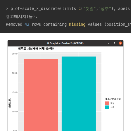
> plot+scale_x_discrete(limits=
c
(
"깻잎"
,
"상추"
),labels
경고메시지(들): 

Removed 
42
 rows containing 
missing
 values (position_s