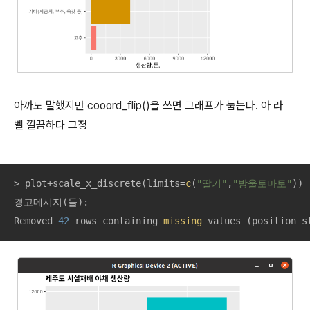
아까도 말했지만 cooord_flip()을 쓰면 그래프가 눕는다. 아 라
벨 깔끔하다 그졍
> plot+scale_x_discrete(limits=
c
(
"딸기"
,
"방울토마토"
))

경고메시지(들): 

Removed 
42
 rows containing 
missing
 values (position_s