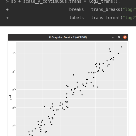
> sp + scale_y_continuous(trans = log2_trans(),

+                         breaks = trans_breaks(
"log2
+                         labels = trans_format(
"log2