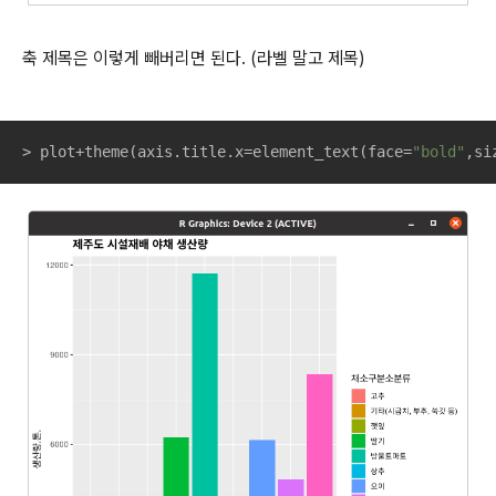
축 제목은 이렇게 빼버리면 된다. (라벨 말고 제목)
> plot+theme(axis.title.x=element_text(face=
"bold"
,si