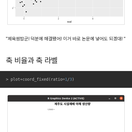
"제육쌈밥군! 덕분에 해결됐어! 이거 바로 논문에 넣어도 되겠대! "
축 비율과 축 라벨
> plot+coord_fixed(ratio=
1
/
3
)